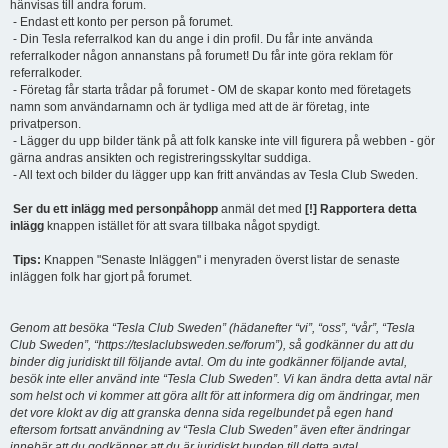
hänvisas till andra forum.
- Endast ett konto per person på forumet.
- Din Tesla referralkod kan du ange i din profil. Du får inte använda
referralkoder någon annanstans på forumet! Du får inte göra reklam för
referralkoder.
- Företag får starta trådar på forumet - OM de skapar konto med företagets
namn som användarnamn och är tydliga med att de är företag, inte
privatperson.
- Lägger du upp bilder tänk på att folk kanske inte vill figurera på webben - gör
gärna andras ansikten och registreringsskyltar suddiga.
- All text och bilder du lägger upp kan fritt användas av Tesla Club Sweden.
Ser du ett inlägg med personpåhopp
anmäl det med
[!] Rapportera detta
inlägg
knappen istället för att svara tillbaka något spydigt.
Tips:
Knappen "Senaste Inläggen" i menyraden överst listar de senaste
inläggen folk har gjort på forumet.
Genom att besöka “Tesla Club Sweden” (hädanefter “vi”, “oss”, “vår”, “Tesla
Club Sweden”, “https://teslaclubsweden.se/forum”), så godkänner du att du
binder dig juridiskt till följande avtal. Om du inte godkänner följande avtal,
besök inte eller använd inte “Tesla Club Sweden”. Vi kan ändra detta avtal när
som helst och vi kommer att göra allt för att informera dig om ändringar, men
det vore klokt av dig att granska denna sida regelbundet på egen hand
eftersom fortsatt användning av “Tesla Club Sweden” även efter ändringar
innebär att du godkänner att du är juridiskt bunden till detta avtal.