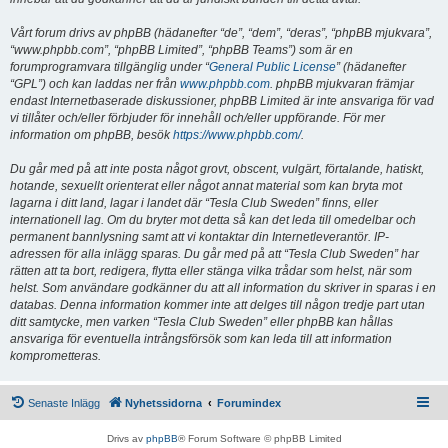
Vårt forum drivs av phpBB (hädanefter “de”, “dem”, “deras”, “phpBB mjukvara”,
“www.phpbb.com”, “phpBB Limited”, “phpBB Teams”) som är en
forumprogramvara tillgänglig under “
General Public License
” (hädanefter
“GPL”) och kan laddas ner från
www.phpbb.com
. phpBB mjukvaran främjar
endast Internetbaserade diskussioner, phpBB Limited är inte ansvariga för vad
vi tillåter och/eller förbjuder för innehåll och/eller uppförande. För mer
information om phpBB, besök
https://www.phpbb.com/
.
Du går med på att inte posta något grovt, obscent, vulgärt, förtalande, hatiskt,
hotande, sexuellt orienterat eller något annat material som kan bryta mot
lagarna i ditt land, lagar i landet där “Tesla Club Sweden” finns, eller
internationell lag. Om du bryter mot detta så kan det leda till omedelbar och
permanent bannlysning samt att vi kontaktar din Internetleverantör. IP-
adressen för alla inlägg sparas. Du går med på att “Tesla Club Sweden” har
rätten att ta bort, redigera, flytta eller stänga vilka trådar som helst, när som
helst. Som användare godkänner du att all information du skriver in sparas i en
databas. Denna information kommer inte att delges till någon tredje part utan
ditt samtycke, men varken “Tesla Club Sweden” eller phpBB kan hållas
ansvariga för eventuella intrångsförsök som kan leda till att information
komprometteras.
Senaste Inlägg
Nyhetssidorna
Forumindex
Drivs av
phpBB
® Forum Software © phpBB Limited