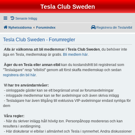
Tesla Club Sweden
Senaste Inlägg
Nyhetssidorna
Forumindex
Registrera din Tesla/elbil
Tesla Club Sweden - Forumregler
Alla
är välkomna att bli medlemmar i Tesla Club Sweden
, du behöver inte
äga en Tesla, medlemskap är gratis.
Bli medlem här
.
Äger du en Tesla eller annan elbil
kan du kostandsfritt bli registrerad som
"Teslaägare" resp "elbilist" genom att först skaffa medlemskap och sedan
registrera din bil här
.
Vi har tre användarnivåer:
- oinloggade gäster kan se ett begränsat urval av forumavdelningar
- inloggade medlemmar kan se fler avdelningar och även skriva inlägg
- Teslaägare har även tillgång till exklusiva VIP-avdelningar endast synliga för
dem
Våra regler:
- När du skriver inlägg
håll hövlig ton.
Personpåhopp modereras och kan
resultera i avstängning.
- Här diskuterar vi elbilar i allmänhet och Tesla i synnerhet. Andra diskussioner