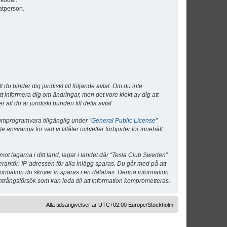
lkoder.
atperson.
 binder dig juridiskt till följande avtal. Om du inte
tt informera dig om ändringar, men det vore klokt av dig att
 du är juridiskt bunden till detta avtal.
umprogramvara tillgänglig under “
General Public License
”
nsvariga för vad vi tillåter och/eller förbjuder för innehåll
 mot lagarna i ditt land, lagar i landet där “Tesla Club Sweden”
verantör. IP-adressen för alla inlägg sparas. Du går med på att
nformation du skriver in sparas i en databas. Denna information
ntrångsförsök som kan leda till att information komprometteras.
Alla tidsangivelser är UTC+02:00 Europe/Stockholm