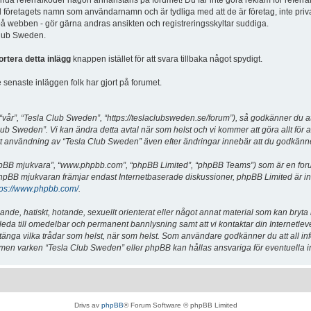
vända referralkoder någon annanstans på forumet! Du får inte göra reklam för referra
d företagets namn som användarnamn och är tydliga med att de är företag, inte priv
a på webben - gör gärna andras ansikten och registreringsskyltar suddiga.
 Club Sweden.
ortera detta inlägg
knappen istället för att svara tillbaka något spydigt.
senaste inläggen folk har gjort på forumet.
år”, “Tesla Club Sweden”, “https://teslaclubsweden.se/forum”), så godkänner du att du
ub Sweden”. Vi kan ändra detta avtal när som helst och vi kommer att göra allt för a
användning av “Tesla Club Sweden” även efter ändringar innebär att du godkänner att
“phpBB mjukvara”, “www.phpbb.com”, “phpBB Limited”, “phpBB Teams”) som är en for
hpBB mjukvaran främjar endast Internetbaserade diskussioner, phpBB Limited är inte a
tps://www.phpbb.com/
.
lande, hatiskt, hotande, sexuellt orienterat eller något annat material som kan bryta
et leda till omedelbar och permanent bannlysning samt att vi kontaktar din Internetle
er stänga vilka trådar som helst, när som helst. Som användare godkänner du att all i
e, men varken “Tesla Club Sweden” eller phpBB kan hållas ansvariga för eventuella i
Drivs av
phpBB
® Forum Software © phpBB Limited