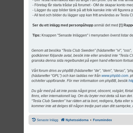
- Din Tesla referralkod kan du ange i din profil. Du får inte an
- Företag får starta trådar på forumet - OM de skapar konto me
- Lägger du upp bilder tänk på att folk kanske inte vill figurer
- All text och bilder du lägger upp kan fritt användas av Tesla
Ser du ett inlägg med personpåhopp
anmäl det med
[!] Rapp
Tips:
Knappen "Senaste Inläggen" i menyraden överst listar de 
Genom att besöka “Tesla Club Sweden” (hädanefter “vi”, “oss”, “v
godkänner följande avtal, besök inte eller använd inte “Tesla Cl
granska denna sida regelbundet på egen hand eftersom fortsatt 
Vårt forum drivs av phpBB (hädanefter “de”, “dem”, “deras”, 
(hädanefter “GPL”) och kan laddas ner från
www.phpbb.com
. p
och/eller uppförande. För mer information om phpBB, besök
ht
Du går med på att inte posta något grovt, obscent, vulgärt, förta
finns, eller internationell lag. Om du bryter mot detta så kan d
“Tesla Club Sweden” har rätten att ta bort, redigera, flytta ell
kommer inte att delges till någon tredje part utan ditt samtyck
Senaste Inlägg
Nyhetssidorna
Forumindex