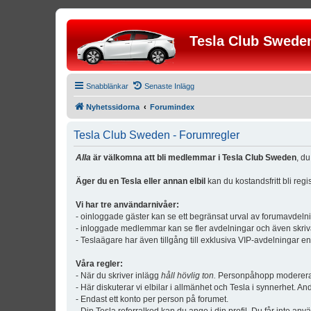
Tesla Club Swede
Snabblänkar
Senaste Inlägg
Nyhetssidorna
Forumindex
Tesla Club Sweden - Forumregler
Alla
är välkomna att bli medlemmar i Tesla Club Sweden
, d
Äger du en Tesla eller annan elbil
kan du kostandsfritt bli reg
Vi har tre användarnivåer:
- oinloggade gäster kan se ett begränsat urval av forumavdeln
- inloggade medlemmar kan se fler avdelningar och även skriv
- Teslaägare har även tillgång till exklusiva VIP-avdelningar e
Våra regler:
- När du skriver inlägg
håll hövlig ton.
Personpåhopp modereras 
- Här diskuterar vi elbilar i allmänhet och Tesla i synnerhet. An
- Endast ett konto per person på forumet.