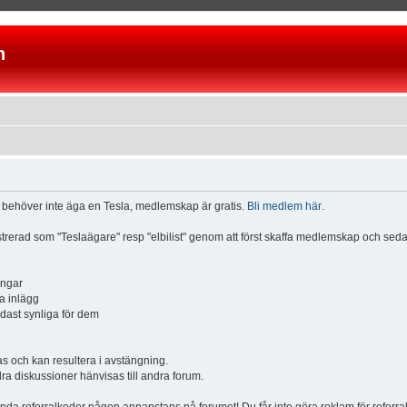
n
u behöver inte äga en Tesla, medlemskap är gratis.
Bli medlem här
.
istrerad som "Teslaägare" resp "elbilist" genom att först skaffa medlemskap och se
ingar
a inlägg
ndast synliga för dem
och kan resultera i avstängning.
dra diskussioner hänvisas till andra forum.