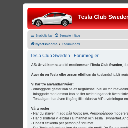
Tesla Club Swede
Snabblänkar
Senaste Inlägg
Nyhetssidorna
Forumindex
Tesla Club Sweden - Forumregler
Alla
är välkomna att bli medlemmar i Tesla Club Sweden
, d
Äger du en Tesla eller annan elbil
kan du kostandsfritt bli reg
Vi har tre användarnivåer:
- oinloggade gäster kan se ett begränsat urval av forumavdeln
- inloggade medlemmar kan se fler avdelningar och även skriv
- Teslaägare har även tillgång till exklusiva VIP-avdelningar e
Våra regler:
- När du skriver inlägg
håll hövlig ton.
Personpåhopp modereras 
- Här diskuterar vi elbilar i allmänhet och Tesla i synnerhet. An
- Endast ett konto per person på forumet.