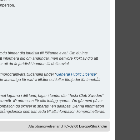
lkoder.
atperson.
 binder dig juridiskt till följande avtal. Om du inte
tt informera dig om ändringar, men det vore klokt av dig att
 du är juridiskt bunden till detta avtal.
umprogramvara tillgänglig under “
General Public License
”
nsvariga för vad vi tillåter och/eller förbjuder för innehåll
 mot lagarna i ditt land, lagar i landet där “Tesla Club Sweden”
verantör. IP-adressen för alla inlägg sparas. Du går med på att
nformation du skriver in sparas i en databas. Denna information
ntrångsförsök som kan leda till att information komprometteras.
Alla tidsangivelser är UTC+02:00 Europe/Stockholm