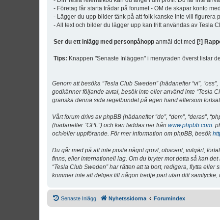
- Din Tesla referralkod kan du ange i din profil. Du får inte an
- Företag får starta trådar på forumet - OM de skapar konto me
- Lägger du upp bilder tänk på att folk kanske inte vill figurer
- All text och bilder du lägger upp kan fritt användas av Tesla
Ser du ett inlägg med personpåhopp
anmäl det med
[!] Rapp
Tips:
Knappen "Senaste Inläggen" i menyraden överst listar de 
Genom att besöka “Tesla Club Sweden” (hädanefter “vi”, “oss”, “v
godkänner följande avtal, besök inte eller använd inte “Tesla Cl
granska denna sida regelbundet på egen hand eftersom fortsatt 
Vårt forum drivs av phpBB (hädanefter “de”, “dem”, “deras”, 
(hädanefter “GPL”) och kan laddas ner från
www.phpbb.com
. p
och/eller uppförande. För mer information om phpBB, besök
ht
Du går med på att inte posta något grovt, obscent, vulgärt, förta
finns, eller internationell lag. Om du bryter mot detta så kan d
“Tesla Club Sweden” har rätten att ta bort, redigera, flytta ell
kommer inte att delges till någon tredje part utan ditt samtyck
Senaste Inlägg
Nyhetssidorna
Forumindex