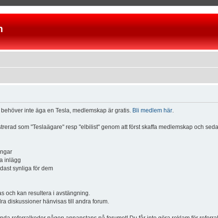
n
u behöver inte äga en Tesla, medlemskap är gratis.
Bli medlem här
.
istrerad som "Teslaägare" resp "elbilist" genom att först skaffa medlemskap och se
ingar
a inlägg
ndast synliga för dem
och kan resultera i avstängning.
dra diskussioner hänvisas till andra forum.