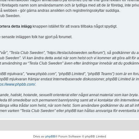
vända referralkoder någon annanstans på forumet! Du får inte göra reklam för referra
d företagets namn som användarnamn och är tydliga med att de är företag, inte priv
a på webben - gör gärna andras ansikten och registreringsskyltar suddiga.
 Club Sweden.
ortera detta inlägg
knappen istället för att svara tillbaka något spydigt.
senaste inläggen folk har gjort på forumet.
år”, “Tesla Club Sweden”, “https://teslaclubsweden.se/forum”), så godkänner du att du
ub Sweden”. Vi kan ändra detta avtal när som helst och vi kommer att göra allt för a
användning av “Tesla Club Sweden” även efter ändringar innebär att du godkänner att
“phpBB mjukvara”, “www.phpbb.com”, “phpBB Limited”, “phpBB Teams”) som är en for
hpBB mjukvaran främjar endast Internetbaserade diskussioner, phpBB Limited är inte a
tps://www.phpbb.com/
.
lande, hatiskt, hotande, sexuellt orienterat eller något annat material som kan bryta
et leda till omedelbar och permanent bannlysning samt att vi kontaktar din Internetle
er stänga vilka trådar som helst, när som helst. Som användare godkänner du att all i
e, men varken “Tesla Club Sweden” eller phpBB kan hållas ansvariga för eventuella i
Drivs av
phpBB
® Forum Software © phpBB Limited