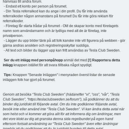
hänvisas till andra forum.
- Endast ett konto per person på forumet.
- Din Tesla referralkod kan du ange i din profil. Du får inte använda
referralkoder någon annanstans på forumet! Du får inte göra reklam för
referralkoder.
- Företag får starta trådar på forumet - OM de skapar konto med företagets
namn som användarnamn och är tydliga med att de är företag, inte
privatperson.
- Lägger du upp bilder tänk på att folk kanske inte vill figurera på webben - gör
gärna andras ansikten och registreringsskyltar suddiga.
- All text och bilder du lägger upp kan fritt användas av Tesla Club Sweden.
Ser du ett inlägg med personpåhopp
anmäl det med
[!] Rapportera detta
inlägg
knappen istället för att svara tillbaka något spydigt.
Tips:
Knappen "Senaste Inläggen" i menyraden överst listar de senaste
inläggen folk har gjort på forumet.
Genom att besöka “Tesla Club Sweden” (hädanefter “vi”, “oss”, “vår”, “Tesla
Club Sweden”, “https://teslaclubsweden.se/forum”), så godkänner du att du
binder dig juridiskt till följande avtal. Om du inte godkänner följande avtal,
besök inte eller använd inte “Tesla Club Sweden”. Vi kan ändra detta avtal när
som helst och vi kommer att göra allt för att informera dig om ändringar, men
det vore klokt av dig att granska denna sida regelbundet på egen hand
eftersom fortsatt användning av “Tesla Club Sweden” även efter ändringar
innebär att du godkänner att du är juridiskt bunden till detta avtal.