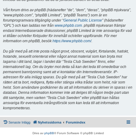
Vårt forum drivs av phpBB (hädanefter “de”, “dem”, “deras”, “phpBB mjukvara”,
“www.phpbb.com”, “phpBB Limited”, “phpBB Teams”) som är en
forumprogramvara tillgänglig under “
General Public License
” (hädanefter
“GPL”) och kan laddas ner från
www.phpbb.com
. phpBB mjukvaran främjar
endast Internetbaserade diskussioner, phpBB Limited är inte ansvariga för vad
vi tillåter och/eller förbjuder för innehåll och/eller uppförande. För mer
information om phpBB, besök
https://www.phpbb.com/
.
Du går med på att inte posta något grovt, obscent, vulgärt, förtalande, hatiskt,
hotande, sexuellt orienterat eller något annat material som kan bryta mot
lagarna i ditt land, lagar i landet där “Tesla Club Sweden” finns, eller
internationell lag. Om du bryter mot detta så kan det leda till omedelbar och
permanent bannlysning samt att vi kontaktar din Internetleverantör. IP-
adressen för alla inlägg sparas. Du går med på att “Tesla Club Sweden” har
rätten att ta bort, redigera, flytta eller stänga vilka trådar som helst, när som
helst. Som användare godkänner du att all information du skriver in sparas i en
databas. Denna information kommer inte att delges till någon tredje part utan
ditt samtycke, men varken “Tesla Club Sweden” eller phpBB kan hållas
ansvariga för eventuella intrångsförsök som kan leda till att information
komprometteras.
Senaste Inlägg
Nyhetssidorna
Forumindex
Drivs av
phpBB
® Forum Software © phpBB Limited