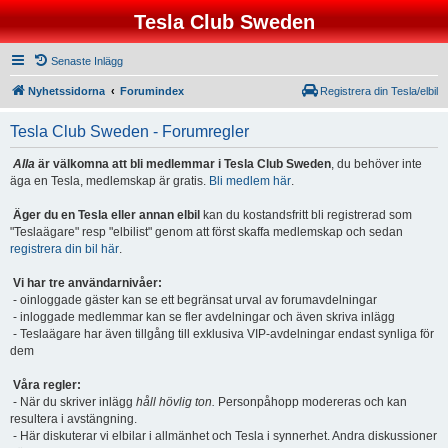
Tesla Club Sweden
Senaste Inlägg
Nyhetssidorna
Forumindex
Registrera din Tesla/elbil
Tesla Club Sweden - Forumregler
Alla
är välkomna att bli medlemmar i Tesla Club Sweden
, du behöver inte
äga en Tesla, medlemskap är gratis.
Bli medlem här
.
Äger du en Tesla eller annan elbil
kan du kostandsfritt bli registrerad som
"Teslaägare" resp "elbilist" genom att först skaffa medlemskap och sedan
registrera din bil här
.
Vi har tre användarnivåer:
- oinloggade gäster kan se ett begränsat urval av forumavdelningar
- inloggade medlemmar kan se fler avdelningar och även skriva inlägg
- Teslaägare har även tillgång till exklusiva VIP-avdelningar endast synliga för
dem
Våra regler:
- När du skriver inlägg
håll hövlig ton.
Personpåhopp modereras och kan
resultera i avstängning.
- Här diskuterar vi elbilar i allmänhet och Tesla i synnerhet. Andra diskussioner