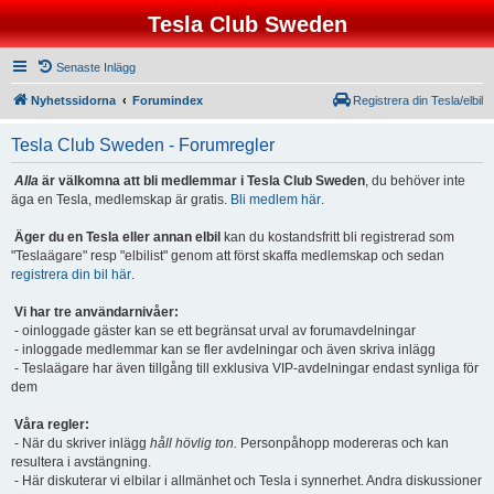
Tesla Club Sweden
Senaste Inlägg
Nyhetssidorna
Forumindex
Registrera din Tesla/elbil
Tesla Club Sweden - Forumregler
Alla
är välkomna att bli medlemmar i Tesla Club Sweden
, du behöver inte
äga en Tesla, medlemskap är gratis.
Bli medlem här
.
Äger du en Tesla eller annan elbil
kan du kostandsfritt bli registrerad som
"Teslaägare" resp "elbilist" genom att först skaffa medlemskap och sedan
registrera din bil här
.
Vi har tre användarnivåer:
- oinloggade gäster kan se ett begränsat urval av forumavdelningar
- inloggade medlemmar kan se fler avdelningar och även skriva inlägg
- Teslaägare har även tillgång till exklusiva VIP-avdelningar endast synliga för
dem
Våra regler:
- När du skriver inlägg
håll hövlig ton.
Personpåhopp modereras och kan
resultera i avstängning.
- Här diskuterar vi elbilar i allmänhet och Tesla i synnerhet. Andra diskussioner