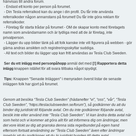
hänvisas till andra forum.
- Endast ett konto per person på forumet.
- Din Tesla referralkod kan du ange i din profil. Du får inte använda
referralkoder någon annanstans på forumet! Du får inte göra reklam för
referralkoder.
- Företag får starta trådar på forumet - OM de skapar konto med företagets
namn som användarnamn och är tydliga med att de är företag, inte
privatperson.
- Lägger du upp bilder tänk på att folk kanske inte vill figurera på webben - gör
gärna andras ansikten och registreringsskyltar suddiga.
- All text och bilder du lägger upp kan fritt användas av Tesla Club Sweden.
Ser du ett inlägg med personpåhopp
anmäl det med
[!] Rapportera detta
inlägg
knappen istället för att svara tillbaka något spydigt.
Tips:
Knappen "Senaste Inläggen" i menyraden överst listar de senaste
inläggen folk har gjort på forumet.
Genom att besöka “Tesla Club Sweden” (hädanefter “vi”, “oss”, “vår”, “Tesla
Club Sweden”, “https://teslaclubsweden.se/forum”), så godkänner du att du
binder dig juridiskt till följande avtal. Om du inte godkänner följande avtal,
besök inte eller använd inte “Tesla Club Sweden”. Vi kan ändra detta avtal när
som helst och vi kommer att göra allt för att informera dig om ändringar, men
det vore klokt av dig att granska denna sida regelbundet på egen hand
eftersom fortsatt användning av “Tesla Club Sweden” även efter ändringar
innebär att du godkänner att du är juridiskt bunden till detta avtal.