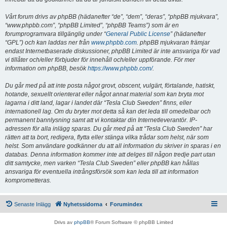
Vårt forum drivs av phpBB (hädanefter “de”, “dem”, “deras”, “phpBB mjukvara”,
“www.phpbb.com”, “phpBB Limited”, “phpBB Teams”) som är en
forumprogramvara tillgänglig under “
General Public License
” (hädanefter
“GPL”) och kan laddas ner från
www.phpbb.com
. phpBB mjukvaran främjar
endast Internetbaserade diskussioner, phpBB Limited är inte ansvariga för vad
vi tillåter och/eller förbjuder för innehåll och/eller uppförande. För mer
information om phpBB, besök
https://www.phpbb.com/
.
Du går med på att inte posta något grovt, obscent, vulgärt, förtalande, hatiskt,
hotande, sexuellt orienterat eller något annat material som kan bryta mot
lagarna i ditt land, lagar i landet där “Tesla Club Sweden” finns, eller
internationell lag. Om du bryter mot detta så kan det leda till omedelbar och
permanent bannlysning samt att vi kontaktar din Internetleverantör. IP-
adressen för alla inlägg sparas. Du går med på att “Tesla Club Sweden” har
rätten att ta bort, redigera, flytta eller stänga vilka trådar som helst, när som
helst. Som användare godkänner du att all information du skriver in sparas i en
databas. Denna information kommer inte att delges till någon tredje part utan
ditt samtycke, men varken “Tesla Club Sweden” eller phpBB kan hållas
ansvariga för eventuella intrångsförsök som kan leda till att information
komprometteras.
Senaste Inlägg
Nyhetssidorna
Forumindex
Drivs av
phpBB
® Forum Software © phpBB Limited