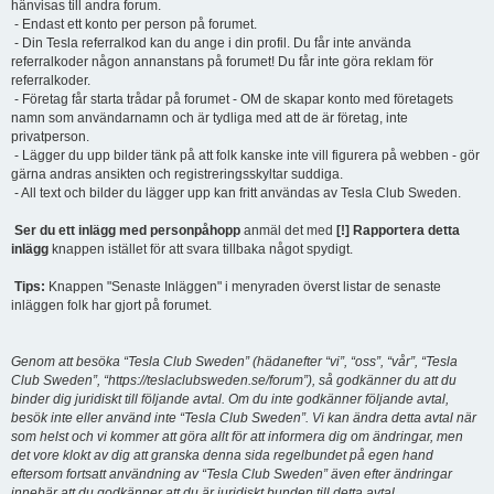
hänvisas till andra forum.
- Endast ett konto per person på forumet.
- Din Tesla referralkod kan du ange i din profil. Du får inte använda
referralkoder någon annanstans på forumet! Du får inte göra reklam för
referralkoder.
- Företag får starta trådar på forumet - OM de skapar konto med företagets
namn som användarnamn och är tydliga med att de är företag, inte
privatperson.
- Lägger du upp bilder tänk på att folk kanske inte vill figurera på webben - gör
gärna andras ansikten och registreringsskyltar suddiga.
- All text och bilder du lägger upp kan fritt användas av Tesla Club Sweden.
Ser du ett inlägg med personpåhopp
anmäl det med
[!] Rapportera detta
inlägg
knappen istället för att svara tillbaka något spydigt.
Tips:
Knappen "Senaste Inläggen" i menyraden överst listar de senaste
inläggen folk har gjort på forumet.
Genom att besöka “Tesla Club Sweden” (hädanefter “vi”, “oss”, “vår”, “Tesla
Club Sweden”, “https://teslaclubsweden.se/forum”), så godkänner du att du
binder dig juridiskt till följande avtal. Om du inte godkänner följande avtal,
besök inte eller använd inte “Tesla Club Sweden”. Vi kan ändra detta avtal när
som helst och vi kommer att göra allt för att informera dig om ändringar, men
det vore klokt av dig att granska denna sida regelbundet på egen hand
eftersom fortsatt användning av “Tesla Club Sweden” även efter ändringar
innebär att du godkänner att du är juridiskt bunden till detta avtal.