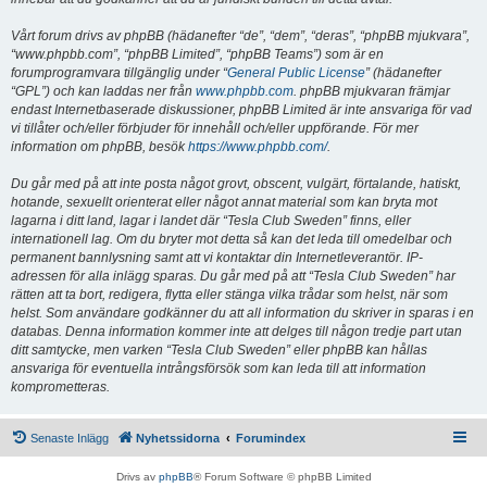
Vårt forum drivs av phpBB (hädanefter “de”, “dem”, “deras”, “phpBB mjukvara”,
“www.phpbb.com”, “phpBB Limited”, “phpBB Teams”) som är en
forumprogramvara tillgänglig under “
General Public License
” (hädanefter
“GPL”) och kan laddas ner från
www.phpbb.com
. phpBB mjukvaran främjar
endast Internetbaserade diskussioner, phpBB Limited är inte ansvariga för vad
vi tillåter och/eller förbjuder för innehåll och/eller uppförande. För mer
information om phpBB, besök
https://www.phpbb.com/
.
Du går med på att inte posta något grovt, obscent, vulgärt, förtalande, hatiskt,
hotande, sexuellt orienterat eller något annat material som kan bryta mot
lagarna i ditt land, lagar i landet där “Tesla Club Sweden” finns, eller
internationell lag. Om du bryter mot detta så kan det leda till omedelbar och
permanent bannlysning samt att vi kontaktar din Internetleverantör. IP-
adressen för alla inlägg sparas. Du går med på att “Tesla Club Sweden” har
rätten att ta bort, redigera, flytta eller stänga vilka trådar som helst, när som
helst. Som användare godkänner du att all information du skriver in sparas i en
databas. Denna information kommer inte att delges till någon tredje part utan
ditt samtycke, men varken “Tesla Club Sweden” eller phpBB kan hållas
ansvariga för eventuella intrångsförsök som kan leda till att information
komprometteras.
Senaste Inlägg
Nyhetssidorna
Forumindex
Drivs av
phpBB
® Forum Software © phpBB Limited