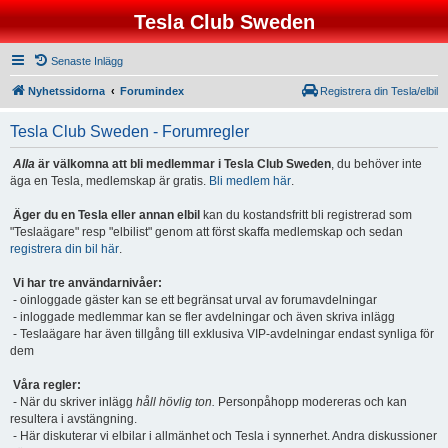
Tesla Club Sweden
Senaste Inlägg
Nyhetssidorna
Forumindex
Registrera din Tesla/elbil
Tesla Club Sweden - Forumregler
Alla
är välkomna att bli medlemmar i Tesla Club Sweden
, du behöver inte
äga en Tesla, medlemskap är gratis.
Bli medlem här
.
Äger du en Tesla eller annan elbil
kan du kostandsfritt bli registrerad som
"Teslaägare" resp "elbilist" genom att först skaffa medlemskap och sedan
registrera din bil här
.
Vi har tre användarnivåer:
- oinloggade gäster kan se ett begränsat urval av forumavdelningar
- inloggade medlemmar kan se fler avdelningar och även skriva inlägg
- Teslaägare har även tillgång till exklusiva VIP-avdelningar endast synliga för
dem
Våra regler:
- När du skriver inlägg
håll hövlig ton.
Personpåhopp modereras och kan
resultera i avstängning.
- Här diskuterar vi elbilar i allmänhet och Tesla i synnerhet. Andra diskussioner