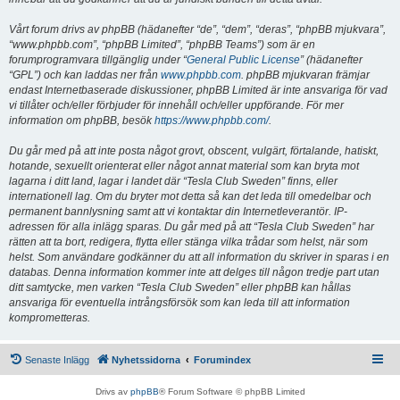
Vårt forum drivs av phpBB (hädanefter “de”, “dem”, “deras”, “phpBB mjukvara”,
“www.phpbb.com”, “phpBB Limited”, “phpBB Teams”) som är en
forumprogramvara tillgänglig under “
General Public License
” (hädanefter
“GPL”) och kan laddas ner från
www.phpbb.com
. phpBB mjukvaran främjar
endast Internetbaserade diskussioner, phpBB Limited är inte ansvariga för vad
vi tillåter och/eller förbjuder för innehåll och/eller uppförande. För mer
information om phpBB, besök
https://www.phpbb.com/
.
Du går med på att inte posta något grovt, obscent, vulgärt, förtalande, hatiskt,
hotande, sexuellt orienterat eller något annat material som kan bryta mot
lagarna i ditt land, lagar i landet där “Tesla Club Sweden” finns, eller
internationell lag. Om du bryter mot detta så kan det leda till omedelbar och
permanent bannlysning samt att vi kontaktar din Internetleverantör. IP-
adressen för alla inlägg sparas. Du går med på att “Tesla Club Sweden” har
rätten att ta bort, redigera, flytta eller stänga vilka trådar som helst, när som
helst. Som användare godkänner du att all information du skriver in sparas i en
databas. Denna information kommer inte att delges till någon tredje part utan
ditt samtycke, men varken “Tesla Club Sweden” eller phpBB kan hållas
ansvariga för eventuella intrångsförsök som kan leda till att information
komprometteras.
Senaste Inlägg
Nyhetssidorna
Forumindex
Drivs av
phpBB
® Forum Software © phpBB Limited