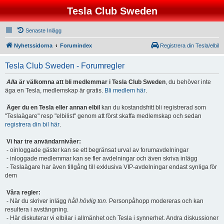
Tesla Club Sweden
Senaste Inlägg
Nyhetssidorna
Forumindex
Registrera din Tesla/elbil
Tesla Club Sweden - Forumregler
Alla
är välkomna att bli medlemmar i Tesla Club Sweden
, du behöver inte
äga en Tesla, medlemskap är gratis.
Bli medlem här
.
Äger du en Tesla eller annan elbil
kan du kostandsfritt bli registrerad som
"Teslaägare" resp "elbilist" genom att först skaffa medlemskap och sedan
registrera din bil här
.
Vi har tre användarnivåer:
- oinloggade gäster kan se ett begränsat urval av forumavdelningar
- inloggade medlemmar kan se fler avdelningar och även skriva inlägg
- Teslaägare har även tillgång till exklusiva VIP-avdelningar endast synliga för
dem
Våra regler:
- När du skriver inlägg
håll hövlig ton.
Personpåhopp modereras och kan
resultera i avstängning.
- Här diskuterar vi elbilar i allmänhet och Tesla i synnerhet. Andra diskussioner