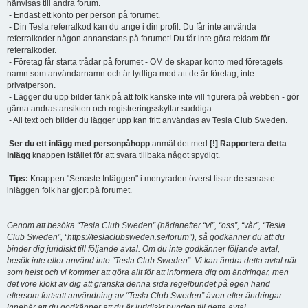
hänvisas till andra forum.
- Endast ett konto per person på forumet.
- Din Tesla referralkod kan du ange i din profil. Du får inte använda
referralkoder någon annanstans på forumet! Du får inte göra reklam för
referralkoder.
- Företag får starta trådar på forumet - OM de skapar konto med företagets
namn som användarnamn och är tydliga med att de är företag, inte
privatperson.
- Lägger du upp bilder tänk på att folk kanske inte vill figurera på webben - gör
gärna andras ansikten och registreringsskyltar suddiga.
- All text och bilder du lägger upp kan fritt användas av Tesla Club Sweden.
Ser du ett inlägg med personpåhopp
anmäl det med
[!] Rapportera detta
inlägg
knappen istället för att svara tillbaka något spydigt.
Tips:
Knappen "Senaste Inläggen" i menyraden överst listar de senaste
inläggen folk har gjort på forumet.
Genom att besöka “Tesla Club Sweden” (hädanefter “vi”, “oss”, “vår”, “Tesla
Club Sweden”, “https://teslaclubsweden.se/forum”), så godkänner du att du
binder dig juridiskt till följande avtal. Om du inte godkänner följande avtal,
besök inte eller använd inte “Tesla Club Sweden”. Vi kan ändra detta avtal när
som helst och vi kommer att göra allt för att informera dig om ändringar, men
det vore klokt av dig att granska denna sida regelbundet på egen hand
eftersom fortsatt användning av “Tesla Club Sweden” även efter ändringar
innebär att du godkänner att du är juridiskt bunden till detta avtal.