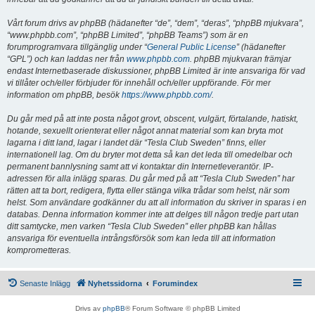
Vårt forum drivs av phpBB (hädanefter “de”, “dem”, “deras”, “phpBB mjukvara”,
“www.phpbb.com”, “phpBB Limited”, “phpBB Teams”) som är en
forumprogramvara tillgänglig under “
General Public License
” (hädanefter
“GPL”) och kan laddas ner från
www.phpbb.com
. phpBB mjukvaran främjar
endast Internetbaserade diskussioner, phpBB Limited är inte ansvariga för vad
vi tillåter och/eller förbjuder för innehåll och/eller uppförande. För mer
information om phpBB, besök
https://www.phpbb.com/
.
Du går med på att inte posta något grovt, obscent, vulgärt, förtalande, hatiskt,
hotande, sexuellt orienterat eller något annat material som kan bryta mot
lagarna i ditt land, lagar i landet där “Tesla Club Sweden” finns, eller
internationell lag. Om du bryter mot detta så kan det leda till omedelbar och
permanent bannlysning samt att vi kontaktar din Internetleverantör. IP-
adressen för alla inlägg sparas. Du går med på att “Tesla Club Sweden” har
rätten att ta bort, redigera, flytta eller stänga vilka trådar som helst, när som
helst. Som användare godkänner du att all information du skriver in sparas i en
databas. Denna information kommer inte att delges till någon tredje part utan
ditt samtycke, men varken “Tesla Club Sweden” eller phpBB kan hållas
ansvariga för eventuella intrångsförsök som kan leda till att information
komprometteras.
Senaste Inlägg
Nyhetssidorna
Forumindex
Drivs av
phpBB
® Forum Software © phpBB Limited