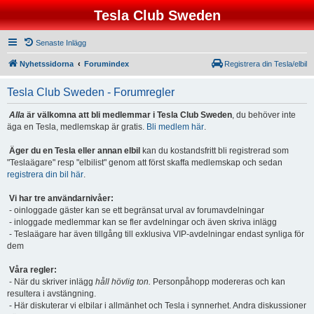
Tesla Club Sweden
Senaste Inlägg
Nyhetssidorna
Forumindex
Registrera din Tesla/elbil
Tesla Club Sweden - Forumregler
Alla
är välkomna att bli medlemmar i Tesla Club Sweden
, du behöver inte
äga en Tesla, medlemskap är gratis.
Bli medlem här
.
Äger du en Tesla eller annan elbil
kan du kostandsfritt bli registrerad som
"Teslaägare" resp "elbilist" genom att först skaffa medlemskap och sedan
registrera din bil här
.
Vi har tre användarnivåer:
- oinloggade gäster kan se ett begränsat urval av forumavdelningar
- inloggade medlemmar kan se fler avdelningar och även skriva inlägg
- Teslaägare har även tillgång till exklusiva VIP-avdelningar endast synliga för
dem
Våra regler:
- När du skriver inlägg
håll hövlig ton.
Personpåhopp modereras och kan
resultera i avstängning.
- Här diskuterar vi elbilar i allmänhet och Tesla i synnerhet. Andra diskussioner