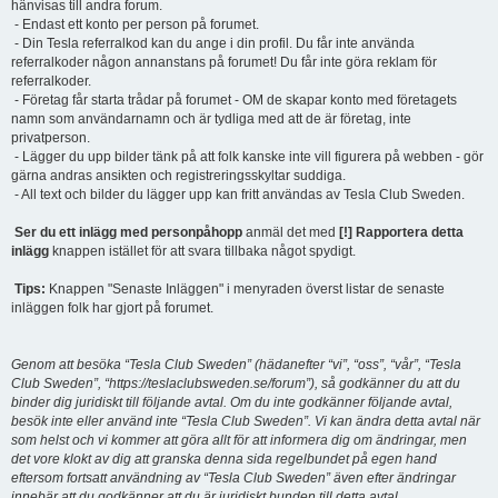
hänvisas till andra forum.
- Endast ett konto per person på forumet.
- Din Tesla referralkod kan du ange i din profil. Du får inte använda
referralkoder någon annanstans på forumet! Du får inte göra reklam för
referralkoder.
- Företag får starta trådar på forumet - OM de skapar konto med företagets
namn som användarnamn och är tydliga med att de är företag, inte
privatperson.
- Lägger du upp bilder tänk på att folk kanske inte vill figurera på webben - gör
gärna andras ansikten och registreringsskyltar suddiga.
- All text och bilder du lägger upp kan fritt användas av Tesla Club Sweden.
Ser du ett inlägg med personpåhopp
anmäl det med
[!] Rapportera detta
inlägg
knappen istället för att svara tillbaka något spydigt.
Tips:
Knappen "Senaste Inläggen" i menyraden överst listar de senaste
inläggen folk har gjort på forumet.
Genom att besöka “Tesla Club Sweden” (hädanefter “vi”, “oss”, “vår”, “Tesla
Club Sweden”, “https://teslaclubsweden.se/forum”), så godkänner du att du
binder dig juridiskt till följande avtal. Om du inte godkänner följande avtal,
besök inte eller använd inte “Tesla Club Sweden”. Vi kan ändra detta avtal när
som helst och vi kommer att göra allt för att informera dig om ändringar, men
det vore klokt av dig att granska denna sida regelbundet på egen hand
eftersom fortsatt användning av “Tesla Club Sweden” även efter ändringar
innebär att du godkänner att du är juridiskt bunden till detta avtal.