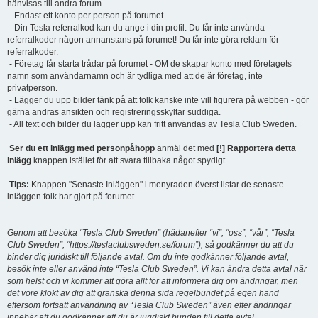
hänvisas till andra forum.
- Endast ett konto per person på forumet.
- Din Tesla referralkod kan du ange i din profil. Du får inte använda
referralkoder någon annanstans på forumet! Du får inte göra reklam för
referralkoder.
- Företag får starta trådar på forumet - OM de skapar konto med företagets
namn som användarnamn och är tydliga med att de är företag, inte
privatperson.
- Lägger du upp bilder tänk på att folk kanske inte vill figurera på webben - gör
gärna andras ansikten och registreringsskyltar suddiga.
- All text och bilder du lägger upp kan fritt användas av Tesla Club Sweden.
Ser du ett inlägg med personpåhopp
anmäl det med
[!] Rapportera detta
inlägg
knappen istället för att svara tillbaka något spydigt.
Tips:
Knappen "Senaste Inläggen" i menyraden överst listar de senaste
inläggen folk har gjort på forumet.
Genom att besöka “Tesla Club Sweden” (hädanefter “vi”, “oss”, “vår”, “Tesla
Club Sweden”, “https://teslaclubsweden.se/forum”), så godkänner du att du
binder dig juridiskt till följande avtal. Om du inte godkänner följande avtal,
besök inte eller använd inte “Tesla Club Sweden”. Vi kan ändra detta avtal när
som helst och vi kommer att göra allt för att informera dig om ändringar, men
det vore klokt av dig att granska denna sida regelbundet på egen hand
eftersom fortsatt användning av “Tesla Club Sweden” även efter ändringar
innebär att du godkänner att du är juridiskt bunden till detta avtal.