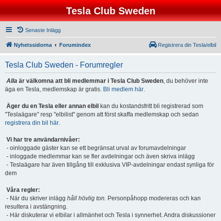
Tesla Club Sweden
Senaste Inlägg
Nyhetssidorna
Forumindex
Registrera din Tesla/elbil
Tesla Club Sweden - Forumregler
Alla
är välkomna att bli medlemmar i Tesla Club Sweden
, du behöver inte
äga en Tesla, medlemskap är gratis.
Bli medlem här
.
Äger du en Tesla eller annan elbil
kan du kostandsfritt bli registrerad som
"Teslaägare" resp "elbilist" genom att först skaffa medlemskap och sedan
registrera din bil här
.
Vi har tre användarnivåer:
- oinloggade gäster kan se ett begränsat urval av forumavdelningar
- inloggade medlemmar kan se fler avdelningar och även skriva inlägg
- Teslaägare har även tillgång till exklusiva VIP-avdelningar endast synliga för
dem
Våra regler:
- När du skriver inlägg
håll hövlig ton.
Personpåhopp modereras och kan
resultera i avstängning.
- Här diskuterar vi elbilar i allmänhet och Tesla i synnerhet. Andra diskussioner