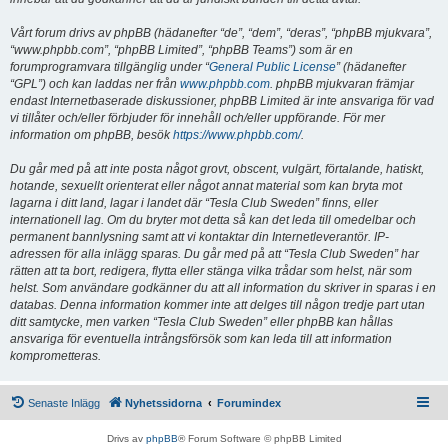
Vårt forum drivs av phpBB (hädanefter “de”, “dem”, “deras”, “phpBB mjukvara”,
“www.phpbb.com”, “phpBB Limited”, “phpBB Teams”) som är en
forumprogramvara tillgänglig under “
General Public License
” (hädanefter
“GPL”) och kan laddas ner från
www.phpbb.com
. phpBB mjukvaran främjar
endast Internetbaserade diskussioner, phpBB Limited är inte ansvariga för vad
vi tillåter och/eller förbjuder för innehåll och/eller uppförande. För mer
information om phpBB, besök
https://www.phpbb.com/
.
Du går med på att inte posta något grovt, obscent, vulgärt, förtalande, hatiskt,
hotande, sexuellt orienterat eller något annat material som kan bryta mot
lagarna i ditt land, lagar i landet där “Tesla Club Sweden” finns, eller
internationell lag. Om du bryter mot detta så kan det leda till omedelbar och
permanent bannlysning samt att vi kontaktar din Internetleverantör. IP-
adressen för alla inlägg sparas. Du går med på att “Tesla Club Sweden” har
rätten att ta bort, redigera, flytta eller stänga vilka trådar som helst, när som
helst. Som användare godkänner du att all information du skriver in sparas i en
databas. Denna information kommer inte att delges till någon tredje part utan
ditt samtycke, men varken “Tesla Club Sweden” eller phpBB kan hållas
ansvariga för eventuella intrångsförsök som kan leda till att information
komprometteras.
Senaste Inlägg
Nyhetssidorna
Forumindex
Drivs av
phpBB
® Forum Software © phpBB Limited