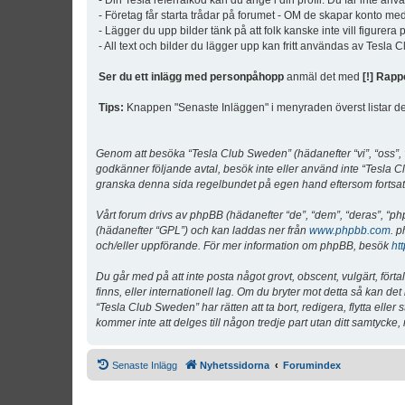
- Din Tesla referralkod kan du ange i din profil. Du får inte an
- Företag får starta trådar på forumet - OM de skapar konto me
- Lägger du upp bilder tänk på att folk kanske inte vill figurer
- All text och bilder du lägger upp kan fritt användas av Tesla
Ser du ett inlägg med personpåhopp
anmäl det med
[!] Rapp
Tips:
Knappen "Senaste Inläggen" i menyraden överst listar de 
Genom att besöka “Tesla Club Sweden” (hädanefter “vi”, “oss”, “v
godkänner följande avtal, besök inte eller använd inte “Tesla Cl
granska denna sida regelbundet på egen hand eftersom fortsatt 
Vårt forum drivs av phpBB (hädanefter “de”, “dem”, “deras”, 
(hädanefter “GPL”) och kan laddas ner från
www.phpbb.com
. p
och/eller uppförande. För mer information om phpBB, besök
ht
Du går med på att inte posta något grovt, obscent, vulgärt, förta
finns, eller internationell lag. Om du bryter mot detta så kan d
“Tesla Club Sweden” har rätten att ta bort, redigera, flytta ell
kommer inte att delges till någon tredje part utan ditt samtyck
Senaste Inlägg
Nyhetssidorna
Forumindex