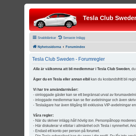
Tesla Club Swede
Snabblänkar
Senaste Inlägg
Nyhetssidorna
Forumindex
Tesla Club Sweden - Forumregler
Alla
är välkomna att bli medlemmar i Tesla Club Sweden
, d
Äger du en Tesla eller annan elbil
kan du kostandsfritt bli reg
Vi har tre användarnivåer:
- oinloggade gäster kan se ett begränsat urval av forumavdeln
- inloggade medlemmar kan se fler avdelningar och även skriv
- Teslaägare har även tillgång till exklusiva VIP-avdelningar e
Våra regler:
- När du skriver inlägg
håll hövlig ton.
Personpåhopp modereras 
- Här diskuterar vi elbilar i allmänhet och Tesla i synnerhet. An
- Endast ett konto per person på forumet.