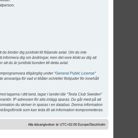
lkoder.
atperson.
 binder dig juridiskt till följande avtal. Om du inte
tt informera dig om ändringar, men det vore klokt av dig att
 du är juridiskt bunden till detta avtal.
umprogramvara tillgänglig under “
General Public License
”
nsvariga för vad vi tillåter och/eller förbjuder för innehåll
 mot lagarna i ditt land, lagar i landet där “Tesla Club Sweden”
verantör. IP-adressen för alla inlägg sparas. Du går med på att
nformation du skriver in sparas i en databas. Denna information
ntrångsförsök som kan leda till att information komprometteras.
Alla tidsangivelser är UTC+02:00 Europe/Stockholm