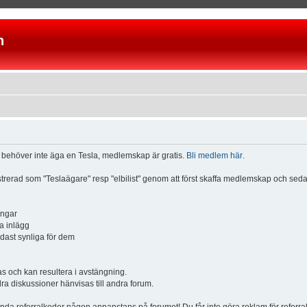
n
u behöver inte äga en Tesla, medlemskap är gratis.
Bli medlem här
.
istrerad som "Teslaägare" resp "elbilist" genom att först skaffa medlemskap och se
ingar
a inlägg
ndast synliga för dem
och kan resultera i avstängning.
dra diskussioner hänvisas till andra forum.