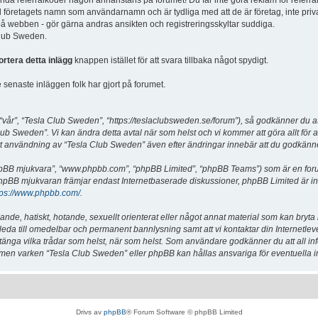
vända referralkoder någon annanstans på forumet! Du får inte göra reklam för referra
d företagets namn som användarnamn och är tydliga med att de är företag, inte priv
a på webben - gör gärna andras ansikten och registreringsskyltar suddiga.
 Club Sweden.
ortera detta inlägg
knappen istället för att svara tillbaka något spydigt.
senaste inläggen folk har gjort på forumet.
år”, “Tesla Club Sweden”, “https://teslaclubsweden.se/forum”), så godkänner du att du
ub Sweden”. Vi kan ändra detta avtal när som helst och vi kommer att göra allt för a
användning av “Tesla Club Sweden” även efter ändringar innebär att du godkänner att
“phpBB mjukvara”, “www.phpbb.com”, “phpBB Limited”, “phpBB Teams”) som är en for
hpBB mjukvaran främjar endast Internetbaserade diskussioner, phpBB Limited är inte a
tps://www.phpbb.com/
.
lande, hatiskt, hotande, sexuellt orienterat eller något annat material som kan bryta
et leda till omedelbar och permanent bannlysning samt att vi kontaktar din Internetle
er stänga vilka trådar som helst, när som helst. Som användare godkänner du att all i
e, men varken “Tesla Club Sweden” eller phpBB kan hållas ansvariga för eventuella i
Drivs av
phpBB
® Forum Software © phpBB Limited