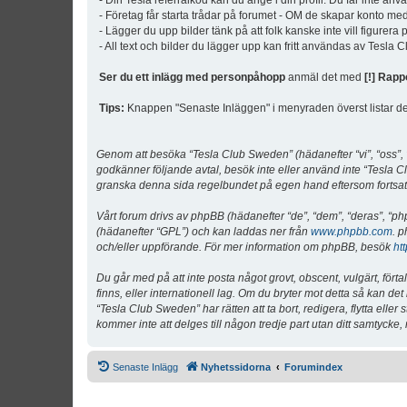
- Din Tesla referralkod kan du ange i din profil. Du får inte an
- Företag får starta trådar på forumet - OM de skapar konto me
- Lägger du upp bilder tänk på att folk kanske inte vill figurer
- All text och bilder du lägger upp kan fritt användas av Tesla
Ser du ett inlägg med personpåhopp
anmäl det med
[!] Rapp
Tips:
Knappen "Senaste Inläggen" i menyraden överst listar de 
Genom att besöka “Tesla Club Sweden” (hädanefter “vi”, “oss”, “v
godkänner följande avtal, besök inte eller använd inte “Tesla Cl
granska denna sida regelbundet på egen hand eftersom fortsatt 
Vårt forum drivs av phpBB (hädanefter “de”, “dem”, “deras”, 
(hädanefter “GPL”) och kan laddas ner från
www.phpbb.com
. p
och/eller uppförande. För mer information om phpBB, besök
ht
Du går med på att inte posta något grovt, obscent, vulgärt, förta
finns, eller internationell lag. Om du bryter mot detta så kan d
“Tesla Club Sweden” har rätten att ta bort, redigera, flytta ell
kommer inte att delges till någon tredje part utan ditt samtyck
Senaste Inlägg
Nyhetssidorna
Forumindex