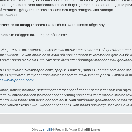
vända referralkoder någon annanstans på forumet! Du får inte göra reklam för referra
d företagets namn som användarnamn och är tydliga med att de är företag, inte priv
a på webben - gör gärna andras ansikten och registreringsskyltar suddiga.
 Club Sweden.
ortera detta inlägg
knappen istället för att svara tillbaka något spydigt.
senaste inläggen folk har gjort på forumet.
år”, “Tesla Club Sweden”, “https://teslaclubsweden.se/forum”), så godkänner du att du
ub Sweden”. Vi kan ändra detta avtal när som helst och vi kommer att göra allt för a
användning av “Tesla Club Sweden” även efter ändringar innebär att du godkänner att
“phpBB mjukvara”, “www.phpbb.com”, “phpBB Limited”, “phpBB Teams”) som är en for
hpBB mjukvaran främjar endast Internetbaserade diskussioner, phpBB Limited är inte a
tps://www.phpbb.com/
.
lande, hatiskt, hotande, sexuellt orienterat eller något annat material som kan bryta
et leda till omedelbar och permanent bannlysning samt att vi kontaktar din Internetle
er stänga vilka trådar som helst, när som helst. Som användare godkänner du att all i
e, men varken “Tesla Club Sweden” eller phpBB kan hållas ansvariga för eventuella i
Drivs av
phpBB
® Forum Software © phpBB Limited