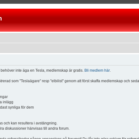
n
u behöver inte äga en Tesla, medlemskap är gratis.
Bli medlem här
.
istrerad som "Teslaägare" resp "elbilist" genom att först skaffa medlemskap och se
ingar
a inlägg
ndast synliga för dem
och kan resultera i avstängning.
dra diskussioner hänvisas till andra forum.