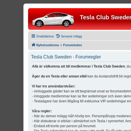
Tesla Club Swede
Snabblänkar
Senaste Inlägg
Nyhetssidorna
Forumindex
Tesla Club Sweden - Forumregler
Alla
är välkomna att bli medlemmar i Tesla Club Sweden
, d
Äger du en Tesla eller annan elbil
kan du kostandsfritt bli reg
Vi har tre användarnivåer:
- oinloggade gäster kan se ett begränsat urval av forumavdeln
- inloggade medlemmar kan se fler avdelningar och även skriv
- Teslaägare har även tillgång till exklusiva VIP-avdelningar e
Våra regler:
- När du skriver inlägg
håll hövlig ton.
Personpåhopp modereras 
- Här diskuterar vi elbilar i allmänhet och Tesla i synnerhet. An
- Endast ett konto per person på forumet.