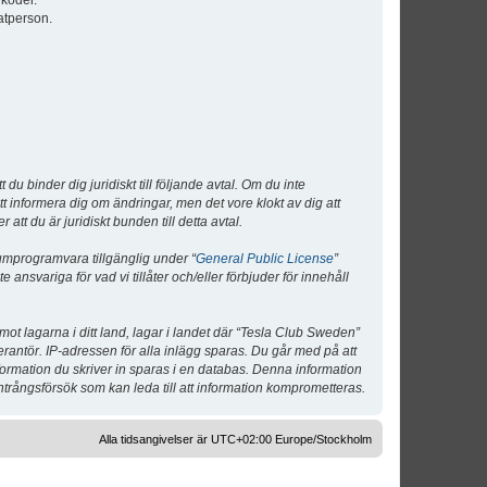
lkoder.
atperson.
 binder dig juridiskt till följande avtal. Om du inte
tt informera dig om ändringar, men det vore klokt av dig att
 du är juridiskt bunden till detta avtal.
umprogramvara tillgänglig under “
General Public License
”
nsvariga för vad vi tillåter och/eller förbjuder för innehåll
 mot lagarna i ditt land, lagar i landet där “Tesla Club Sweden”
verantör. IP-adressen för alla inlägg sparas. Du går med på att
nformation du skriver in sparas i en databas. Denna information
ntrångsförsök som kan leda till att information komprometteras.
Alla tidsangivelser är UTC+02:00 Europe/Stockholm