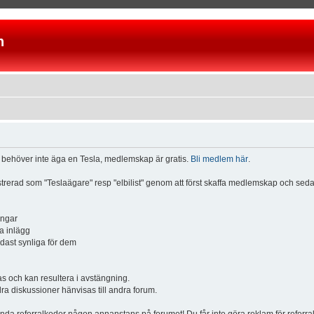
n
u behöver inte äga en Tesla, medlemskap är gratis.
Bli medlem här
.
istrerad som "Teslaägare" resp "elbilist" genom att först skaffa medlemskap och se
ingar
a inlägg
ndast synliga för dem
och kan resultera i avstängning.
dra diskussioner hänvisas till andra forum.