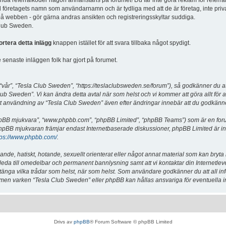
vända referralkoder någon annanstans på forumet! Du får inte göra reklam för referra
d företagets namn som användarnamn och är tydliga med att de är företag, inte priv
a på webben - gör gärna andras ansikten och registreringsskyltar suddiga.
 Club Sweden.
ortera detta inlägg
knappen istället för att svara tillbaka något spydigt.
senaste inläggen folk har gjort på forumet.
år”, “Tesla Club Sweden”, “https://teslaclubsweden.se/forum”), så godkänner du att du
ub Sweden”. Vi kan ändra detta avtal när som helst och vi kommer att göra allt för a
användning av “Tesla Club Sweden” även efter ändringar innebär att du godkänner att
“phpBB mjukvara”, “www.phpbb.com”, “phpBB Limited”, “phpBB Teams”) som är en for
hpBB mjukvaran främjar endast Internetbaserade diskussioner, phpBB Limited är inte a
tps://www.phpbb.com/
.
lande, hatiskt, hotande, sexuellt orienterat eller något annat material som kan bryta
et leda till omedelbar och permanent bannlysning samt att vi kontaktar din Internetle
er stänga vilka trådar som helst, när som helst. Som användare godkänner du att all i
e, men varken “Tesla Club Sweden” eller phpBB kan hållas ansvariga för eventuella i
Drivs av
phpBB
® Forum Software © phpBB Limited