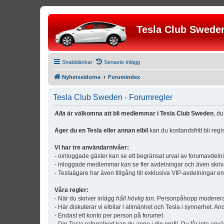
Tesla Club Swede
Snabblänkar
Senaste Inlägg
Nyhetssidorna
Forumindex
Tesla Club Sweden - Forumregler
Alla
är välkomna att bli medlemmar i Tesla Club Sweden
, d
Äger du en Tesla eller annan elbil
kan du kostandsfritt bli reg
Vi har tre användarnivåer:
- oinloggade gäster kan se ett begränsat urval av forumavdeln
- inloggade medlemmar kan se fler avdelningar och även skriv
- Teslaägare har även tillgång till exklusiva VIP-avdelningar e
Våra regler:
- När du skriver inlägg
håll hövlig ton.
Personpåhopp modereras 
- Här diskuterar vi elbilar i allmänhet och Tesla i synnerhet. An
- Endast ett konto per person på forumet.