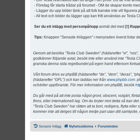
- Din Tesla referralkod kan du ange i din profil. Du får inte an
- Företag får starta trådar på forumet - OM de skapar konto me
- Lägger du upp bilder tänk på att folk kanske inte vill figurer
- All text och bilder du lägger upp kan fritt användas av Tesla
Ser du ett inlägg med personpåhopp
anmäl det med
[!] Rapp
Tips:
Knappen "Senaste Inläggen" i menyraden överst listar de 
Genom att besöka “Tesla Club Sweden” (hädanefter “vi”, “oss”, “v
godkänner följande avtal, besök inte eller använd inte “Tesla Cl
granska denna sida regelbundet på egen hand eftersom fortsatt 
Vårt forum drivs av phpBB (hädanefter “de”, “dem”, “deras”, 
(hädanefter “GPL”) och kan laddas ner från
www.phpbb.com
. p
och/eller uppförande. För mer information om phpBB, besök
ht
Du går med på att inte posta något grovt, obscent, vulgärt, förta
finns, eller internationell lag. Om du bryter mot detta så kan d
“Tesla Club Sweden” har rätten att ta bort, redigera, flytta ell
kommer inte att delges till någon tredje part utan ditt samtyck
Senaste Inlägg
Nyhetssidorna
Forumindex