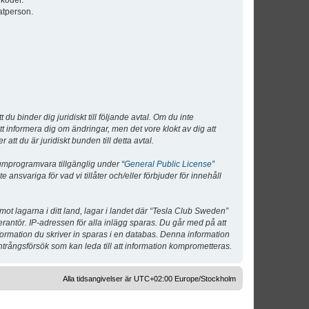
lkoder.
atperson.
 binder dig juridiskt till följande avtal. Om du inte
tt informera dig om ändringar, men det vore klokt av dig att
 du är juridiskt bunden till detta avtal.
umprogramvara tillgänglig under “
General Public License
”
nsvariga för vad vi tillåter och/eller förbjuder för innehåll
 mot lagarna i ditt land, lagar i landet där “Tesla Club Sweden”
verantör. IP-adressen för alla inlägg sparas. Du går med på att
nformation du skriver in sparas i en databas. Denna information
ntrångsförsök som kan leda till att information komprometteras.
Alla tidsangivelser är UTC+02:00 Europe/Stockholm