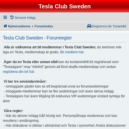
Tesla Club Sweden
Senaste Inlägg
Nyhetssidorna
Forumindex
Registrera din Tesla/elbil
Tesla Club Sweden - Forumregler
Alla
är välkomna att bli medlemmar i Tesla Club Sweden
, du behöver inte
äga en Tesla, medlemskap är gratis.
Bli medlem här
.
Äger du en Tesla eller annan elbil
kan du kostandsfritt bli registrerad som
"Teslaägare" resp "elbilist" genom att först skaffa medlemskap och sedan
registrera din bil här
.
Vi har tre användarnivåer:
- oinloggade gäster kan se ett begränsat urval av forumavdelningar
- inloggade medlemmar kan se fler avdelningar och även skriva inlägg
- Teslaägare har även tillgång till exklusiva VIP-avdelningar endast synliga för
dem
Våra regler:
- När du skriver inlägg
håll hövlig ton.
Personpåhopp modereras och kan
resultera i avstängning.
- Här diskuterar vi elbilar i allmänhet och Tesla i synnerhet. Andra diskussioner