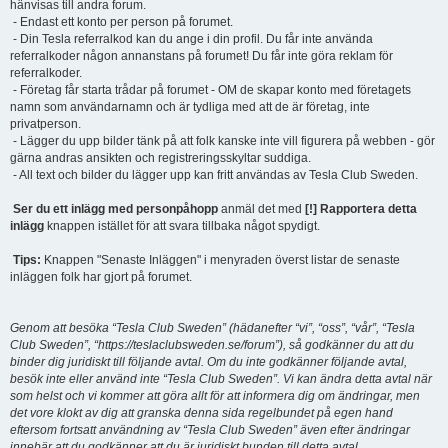
hänvisas till andra forum.
- Endast ett konto per person på forumet.
- Din Tesla referralkod kan du ange i din profil. Du får inte använda
referralkoder någon annanstans på forumet! Du får inte göra reklam för
referralkoder.
- Företag får starta trådar på forumet - OM de skapar konto med företagets
namn som användarnamn och är tydliga med att de är företag, inte
privatperson.
- Lägger du upp bilder tänk på att folk kanske inte vill figurera på webben - gör
gärna andras ansikten och registreringsskyltar suddiga.
- All text och bilder du lägger upp kan fritt användas av Tesla Club Sweden.
Ser du ett inlägg med personpåhopp
anmäl det med
[!] Rapportera detta
inlägg
knappen istället för att svara tillbaka något spydigt.
Tips:
Knappen "Senaste Inläggen" i menyraden överst listar de senaste
inläggen folk har gjort på forumet.
Genom att besöka “Tesla Club Sweden” (hädanefter “vi”, “oss”, “vår”, “Tesla
Club Sweden”, “https://teslaclubsweden.se/forum”), så godkänner du att du
binder dig juridiskt till följande avtal. Om du inte godkänner följande avtal,
besök inte eller använd inte “Tesla Club Sweden”. Vi kan ändra detta avtal när
som helst och vi kommer att göra allt för att informera dig om ändringar, men
det vore klokt av dig att granska denna sida regelbundet på egen hand
eftersom fortsatt användning av “Tesla Club Sweden” även efter ändringar
innebär att du godkänner att du är juridiskt bunden till detta avtal.