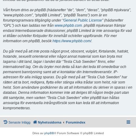
Vårt forum drivs av phpBB (hädanefter “de”, “dem”, “deras”, “phpBB mjukvara”,
“www.phpbb.com”, “phpBB Limited”, “phpBB Teams”) som är en
forumprogramvara tillgänglig under “
General Public License
” (hädanefter
“GPL”) och kan laddas ner från
www.phpbb.com
. phpBB mjukvaran främjar
endast Internetbaserade diskussioner, phpBB Limited är inte ansvariga för vad
vi tillåter och/eller förbjuder för innehåll och/eller uppförande. För mer
information om phpBB, besök
https://www.phpbb.com/
.
Du går med på att inte posta något grovt, obscent, vulgärt, förtalande, hatiskt,
hotande, sexuellt orienterat eller något annat material som kan bryta mot
lagarna i ditt land, lagar i landet där “Tesla Club Sweden” finns, eller
internationell lag. Om du bryter mot detta så kan det leda till omedelbar och
permanent bannlysning samt att vi kontaktar din Internetleverantör. IP-
adressen för alla inlägg sparas. Du går med på att “Tesla Club Sweden” har
rätten att ta bort, redigera, flytta eller stänga vilka trådar som helst, när som
helst. Som användare godkänner du att all information du skriver in sparas i en
databas. Denna information kommer inte att delges till någon tredje part utan
ditt samtycke, men varken “Tesla Club Sweden” eller phpBB kan hållas
ansvariga för eventuella intrångsförsök som kan leda till att information
komprometteras.
Senaste Inlägg
Nyhetssidorna
Forumindex
Drivs av
phpBB
® Forum Software © phpBB Limited