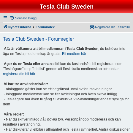
Tesla Club Sweden
Senaste Inlägg
Nyhetssidorna
Forumindex
Registrera din Tesla/elbil
Tesla Club Sweden - Forumregler
Alla
är välkomna att bli medlemmar i Tesla Club Sweden
, du behöver inte
äga en Tesla, medlemskap är gratis.
Bli medlem här
.
Äger du en Tesla eller annan elbil
kan du kostandsfritt bli registrerad som
"Teslaägare" resp "elbilist" genom att först skaffa medlemskap och sedan
registrera din bil här
.
Vi har tre användarnivåer:
- oinloggade gäster kan se ett begränsat urval av forumavdelningar
- inloggade medlemmar kan se fler avdelningar och även skriva inlägg
- Teslaägare har även tillgång till exklusiva VIP-avdelningar endast synliga för
dem
Våra regler:
- När du skriver inlägg
håll hövlig ton.
Personpåhopp modereras och kan
resultera i avstängning.
- Här diskuterar vi elbilar i allmänhet och Tesla i synnerhet. Andra diskussioner