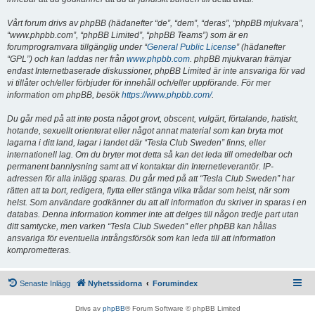
Vårt forum drivs av phpBB (hädanefter “de”, “dem”, “deras”, “phpBB mjukvara”,
“www.phpbb.com”, “phpBB Limited”, “phpBB Teams”) som är en
forumprogramvara tillgänglig under “
General Public License
” (hädanefter
“GPL”) och kan laddas ner från
www.phpbb.com
. phpBB mjukvaran främjar
endast Internetbaserade diskussioner, phpBB Limited är inte ansvariga för vad
vi tillåter och/eller förbjuder för innehåll och/eller uppförande. För mer
information om phpBB, besök
https://www.phpbb.com/
.
Du går med på att inte posta något grovt, obscent, vulgärt, förtalande, hatiskt,
hotande, sexuellt orienterat eller något annat material som kan bryta mot
lagarna i ditt land, lagar i landet där “Tesla Club Sweden” finns, eller
internationell lag. Om du bryter mot detta så kan det leda till omedelbar och
permanent bannlysning samt att vi kontaktar din Internetleverantör. IP-
adressen för alla inlägg sparas. Du går med på att “Tesla Club Sweden” har
rätten att ta bort, redigera, flytta eller stänga vilka trådar som helst, när som
helst. Som användare godkänner du att all information du skriver in sparas i en
databas. Denna information kommer inte att delges till någon tredje part utan
ditt samtycke, men varken “Tesla Club Sweden” eller phpBB kan hållas
ansvariga för eventuella intrångsförsök som kan leda till att information
komprometteras.
Senaste Inlägg
Nyhetssidorna
Forumindex
Drivs av
phpBB
® Forum Software © phpBB Limited