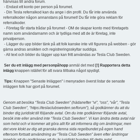
hänvisas till andra forum.
- Endast ett konto per person på forumet.
- Din Tesla referralkod kan du ange i din profil. Du får inte använda
referralkoder någon annanstans på forumet! Du får inte göra reklam för
referralkoder.
- Företag får starta trådar på forumet - OM de skapar konto med företagets
namn som användarnamn och är tydliga med att de är företag, inte
privatperson.
- Lägger du upp bilder tänk på att folk kanske inte vill figurera på webben - gör
gärna andras ansikten och registreringsskyltar suddiga.
- All text och bilder du lägger upp kan fritt användas av Tesla Club Sweden.
Ser du ett inlägg med personpåhopp
anmäl det med
[!] Rapportera detta
inlägg
knappen istället för att svara tillbaka något spydigt.
Tips:
Knappen "Senaste Inläggen" i menyraden överst listar de senaste
inläggen folk har gjort på forumet.
Genom att besöka “Tesla Club Sweden” (hädanefter “vi”, “oss”, “vår”, “Tesla
Club Sweden”, “https://teslaclubsweden.se/forum”), så godkänner du att du
binder dig juridiskt till följande avtal. Om du inte godkänner följande avtal,
besök inte eller använd inte “Tesla Club Sweden”. Vi kan ändra detta avtal när
som helst och vi kommer att göra allt för att informera dig om ändringar, men
det vore klokt av dig att granska denna sida regelbundet på egen hand
eftersom fortsatt användning av “Tesla Club Sweden” även efter ändringar
innebär att du godkänner att du är juridiskt bunden till detta avtal.