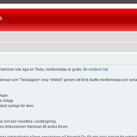
n
u behöver inte äga en Tesla, medlemskap är gratis.
Bli medlem här
.
istrerad som "Teslaägare" resp "elbilist" genom att först skaffa medlemskap och se
ingar
a inlägg
ndast synliga för dem
och kan resultera i avstängning.
dra diskussioner hänvisas till andra forum.