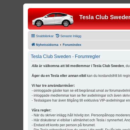
Tesla Club Swede
Snabblänkar
Senaste Inlägg
Nyhetssidorna
Forumindex
Tesla Club Sweden - Forumregler
Alla
är välkomna att bli medlemmar i Tesla Club Sweden
, d
Äger du en Tesla eller annan elbil
kan du kostandsfritt bli reg
Vi har tre användarnivåer:
- oinloggade gäster kan se ett begränsat urval av forumavdeln
- inloggade medlemmar kan se fler avdelningar och även skriv
- Teslaägare har även tillgång till exklusiva VIP-avdelningar e
Våra regler:
- När du skriver inlägg
håll hövlig ton.
Personpåhopp modereras 
- Här diskuterar vi elbilar i allmänhet och Tesla i synnerhet. An
- Endast ett konto per person på forumet.