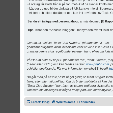
- Din Tesla referralkod kan du ange i din profil. Du får inte an
- Företag får starta trådar på forumet - OM de skapar konto me
- Lägger du upp bilder tänk på att folk kanske inte vill figurer
- All text och bilder du lägger upp kan fritt användas av Tesla
Ser du ett inlägg med personpåhopp
anmäl det med
[!] Rapp
Tips:
Knappen "Senaste Inläggen" i menyraden överst listar de 
Genom att besöka “Tesla Club Sweden” (hädanefter “vi”, “oss”, “v
godkänner följande avtal, besök inte eller använd inte “Tesla Cl
granska denna sida regelbundet på egen hand eftersom fortsatt 
Vårt forum drivs av phpBB (hädanefter “de”, “dem”, “deras”, 
(hädanefter “GPL”) och kan laddas ner från
www.phpbb.com
. p
och/eller uppförande. För mer information om phpBB, besök
ht
Du går med på att inte posta något grovt, obscent, vulgärt, förta
finns, eller internationell lag. Om du bryter mot detta så kan d
“Tesla Club Sweden” har rätten att ta bort, redigera, flytta ell
kommer inte att delges till någon tredje part utan ditt samtyck
Senaste Inlägg
Nyhetssidorna
Forumindex