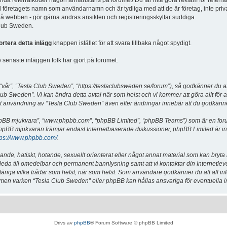
vända referralkoder någon annanstans på forumet! Du får inte göra reklam för referra
d företagets namn som användarnamn och är tydliga med att de är företag, inte priv
a på webben - gör gärna andras ansikten och registreringsskyltar suddiga.
 Club Sweden.
ortera detta inlägg
knappen istället för att svara tillbaka något spydigt.
senaste inläggen folk har gjort på forumet.
år”, “Tesla Club Sweden”, “https://teslaclubsweden.se/forum”), så godkänner du att du
ub Sweden”. Vi kan ändra detta avtal när som helst och vi kommer att göra allt för a
användning av “Tesla Club Sweden” även efter ändringar innebär att du godkänner att
“phpBB mjukvara”, “www.phpbb.com”, “phpBB Limited”, “phpBB Teams”) som är en for
hpBB mjukvaran främjar endast Internetbaserade diskussioner, phpBB Limited är inte a
tps://www.phpbb.com/
.
lande, hatiskt, hotande, sexuellt orienterat eller något annat material som kan bryta
et leda till omedelbar och permanent bannlysning samt att vi kontaktar din Internetle
er stänga vilka trådar som helst, när som helst. Som användare godkänner du att all i
e, men varken “Tesla Club Sweden” eller phpBB kan hållas ansvariga för eventuella i
Drivs av
phpBB
® Forum Software © phpBB Limited