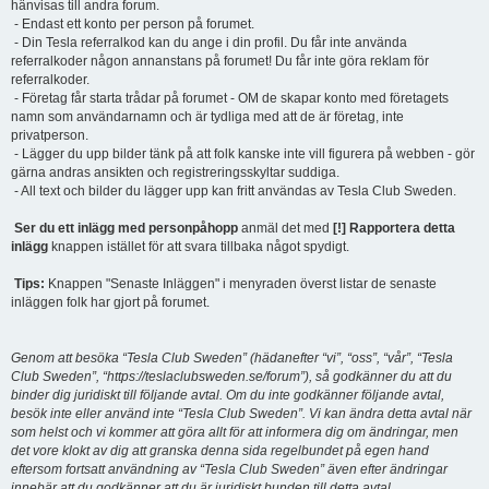
hänvisas till andra forum.
- Endast ett konto per person på forumet.
- Din Tesla referralkod kan du ange i din profil. Du får inte använda
referralkoder någon annanstans på forumet! Du får inte göra reklam för
referralkoder.
- Företag får starta trådar på forumet - OM de skapar konto med företagets
namn som användarnamn och är tydliga med att de är företag, inte
privatperson.
- Lägger du upp bilder tänk på att folk kanske inte vill figurera på webben - gör
gärna andras ansikten och registreringsskyltar suddiga.
- All text och bilder du lägger upp kan fritt användas av Tesla Club Sweden.
Ser du ett inlägg med personpåhopp
anmäl det med
[!] Rapportera detta
inlägg
knappen istället för att svara tillbaka något spydigt.
Tips:
Knappen "Senaste Inläggen" i menyraden överst listar de senaste
inläggen folk har gjort på forumet.
Genom att besöka “Tesla Club Sweden” (hädanefter “vi”, “oss”, “vår”, “Tesla
Club Sweden”, “https://teslaclubsweden.se/forum”), så godkänner du att du
binder dig juridiskt till följande avtal. Om du inte godkänner följande avtal,
besök inte eller använd inte “Tesla Club Sweden”. Vi kan ändra detta avtal när
som helst och vi kommer att göra allt för att informera dig om ändringar, men
det vore klokt av dig att granska denna sida regelbundet på egen hand
eftersom fortsatt användning av “Tesla Club Sweden” även efter ändringar
innebär att du godkänner att du är juridiskt bunden till detta avtal.