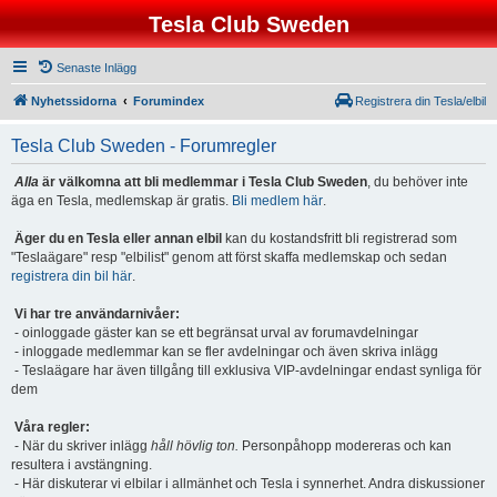
Tesla Club Sweden
Senaste Inlägg
Nyhetssidorna
Forumindex
Registrera din Tesla/elbil
Tesla Club Sweden - Forumregler
Alla
är välkomna att bli medlemmar i Tesla Club Sweden
, du behöver inte
äga en Tesla, medlemskap är gratis.
Bli medlem här
.
Äger du en Tesla eller annan elbil
kan du kostandsfritt bli registrerad som
"Teslaägare" resp "elbilist" genom att först skaffa medlemskap och sedan
registrera din bil här
.
Vi har tre användarnivåer:
- oinloggade gäster kan se ett begränsat urval av forumavdelningar
- inloggade medlemmar kan se fler avdelningar och även skriva inlägg
- Teslaägare har även tillgång till exklusiva VIP-avdelningar endast synliga för
dem
Våra regler:
- När du skriver inlägg
håll hövlig ton.
Personpåhopp modereras och kan
resultera i avstängning.
- Här diskuterar vi elbilar i allmänhet och Tesla i synnerhet. Andra diskussioner