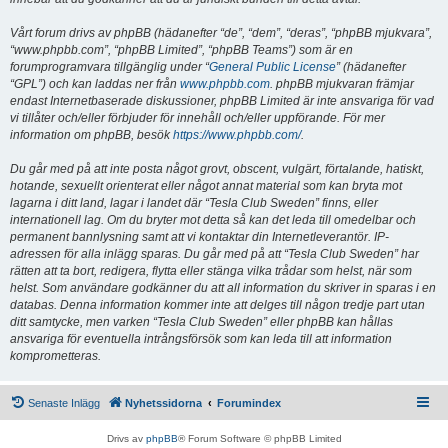
Vårt forum drivs av phpBB (hädanefter “de”, “dem”, “deras”, “phpBB mjukvara”,
“www.phpbb.com”, “phpBB Limited”, “phpBB Teams”) som är en
forumprogramvara tillgänglig under “
General Public License
” (hädanefter
“GPL”) och kan laddas ner från
www.phpbb.com
. phpBB mjukvaran främjar
endast Internetbaserade diskussioner, phpBB Limited är inte ansvariga för vad
vi tillåter och/eller förbjuder för innehåll och/eller uppförande. För mer
information om phpBB, besök
https://www.phpbb.com/
.
Du går med på att inte posta något grovt, obscent, vulgärt, förtalande, hatiskt,
hotande, sexuellt orienterat eller något annat material som kan bryta mot
lagarna i ditt land, lagar i landet där “Tesla Club Sweden” finns, eller
internationell lag. Om du bryter mot detta så kan det leda till omedelbar och
permanent bannlysning samt att vi kontaktar din Internetleverantör. IP-
adressen för alla inlägg sparas. Du går med på att “Tesla Club Sweden” har
rätten att ta bort, redigera, flytta eller stänga vilka trådar som helst, när som
helst. Som användare godkänner du att all information du skriver in sparas i en
databas. Denna information kommer inte att delges till någon tredje part utan
ditt samtycke, men varken “Tesla Club Sweden” eller phpBB kan hållas
ansvariga för eventuella intrångsförsök som kan leda till att information
komprometteras.
Senaste Inlägg
Nyhetssidorna
Forumindex
Drivs av
phpBB
® Forum Software © phpBB Limited