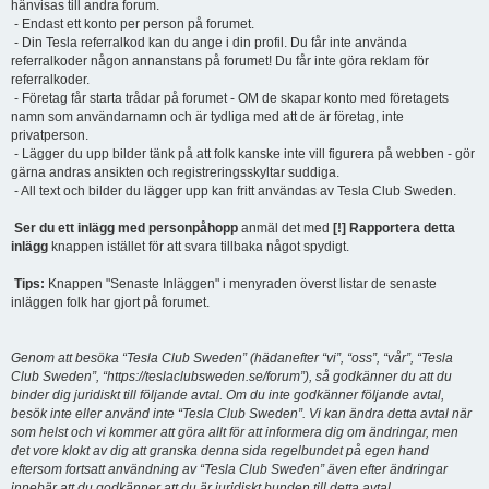
hänvisas till andra forum.
- Endast ett konto per person på forumet.
- Din Tesla referralkod kan du ange i din profil. Du får inte använda
referralkoder någon annanstans på forumet! Du får inte göra reklam för
referralkoder.
- Företag får starta trådar på forumet - OM de skapar konto med företagets
namn som användarnamn och är tydliga med att de är företag, inte
privatperson.
- Lägger du upp bilder tänk på att folk kanske inte vill figurera på webben - gör
gärna andras ansikten och registreringsskyltar suddiga.
- All text och bilder du lägger upp kan fritt användas av Tesla Club Sweden.
Ser du ett inlägg med personpåhopp
anmäl det med
[!] Rapportera detta
inlägg
knappen istället för att svara tillbaka något spydigt.
Tips:
Knappen "Senaste Inläggen" i menyraden överst listar de senaste
inläggen folk har gjort på forumet.
Genom att besöka “Tesla Club Sweden” (hädanefter “vi”, “oss”, “vår”, “Tesla
Club Sweden”, “https://teslaclubsweden.se/forum”), så godkänner du att du
binder dig juridiskt till följande avtal. Om du inte godkänner följande avtal,
besök inte eller använd inte “Tesla Club Sweden”. Vi kan ändra detta avtal när
som helst och vi kommer att göra allt för att informera dig om ändringar, men
det vore klokt av dig att granska denna sida regelbundet på egen hand
eftersom fortsatt användning av “Tesla Club Sweden” även efter ändringar
innebär att du godkänner att du är juridiskt bunden till detta avtal.