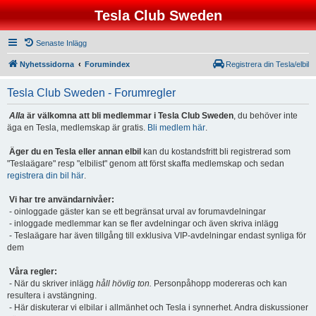
Tesla Club Sweden
Senaste Inlägg
Nyhetssidorna
Forumindex
Registrera din Tesla/elbil
Tesla Club Sweden - Forumregler
Alla
är välkomna att bli medlemmar i Tesla Club Sweden
, du behöver inte
äga en Tesla, medlemskap är gratis.
Bli medlem här
.
Äger du en Tesla eller annan elbil
kan du kostandsfritt bli registrerad som
"Teslaägare" resp "elbilist" genom att först skaffa medlemskap och sedan
registrera din bil här
.
Vi har tre användarnivåer:
- oinloggade gäster kan se ett begränsat urval av forumavdelningar
- inloggade medlemmar kan se fler avdelningar och även skriva inlägg
- Teslaägare har även tillgång till exklusiva VIP-avdelningar endast synliga för
dem
Våra regler:
- När du skriver inlägg
håll hövlig ton.
Personpåhopp modereras och kan
resultera i avstängning.
- Här diskuterar vi elbilar i allmänhet och Tesla i synnerhet. Andra diskussioner