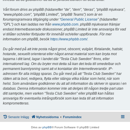
Vårt forum drivs av phpBB (hädanefter “de”, “dem”, “deras”, “phpBB mjukvara”,
“www.phpbb.com”, “phpBB Limited”, “phpBB Teams”) som är en
forumprogramvara tillgänglig under “
General Public License
” (hädanefter
“GPL”) och kan laddas ner från
www.phpbb.com
. phpBB mjukvaran främjar
endast Internetbaserade diskussioner, phpBB Limited är inte ansvariga för vad
vi tillåter och/eller förbjuder för innehåll och/eller uppförande. För mer
information om phpBB, besök
https://www.phpbb.com/
.
Du går med på att inte posta något grovt, obscent, vulgärt, förtalande, hatiskt,
hotande, sexuellt orienterat eller något annat material som kan bryta mot
lagarna i ditt land, lagar i landet där “Tesla Club Sweden” finns, eller
internationell lag. Om du bryter mot detta så kan det leda till omedelbar och
permanent bannlysning samt att vi kontaktar din Internetleverantör. IP-
adressen för alla inlägg sparas. Du går med på att “Tesla Club Sweden” har
rätten att ta bort, redigera, flytta eller stänga vilka trådar som helst, när som
helst. Som användare godkänner du att all information du skriver in sparas i en
databas. Denna information kommer inte att delges till någon tredje part utan
ditt samtycke, men varken “Tesla Club Sweden” eller phpBB kan hållas
ansvariga för eventuella intrångsförsök som kan leda till att information
komprometteras.
Senaste Inlägg
Nyhetssidorna
Forumindex
Drivs av
phpBB
® Forum Software © phpBB Limited