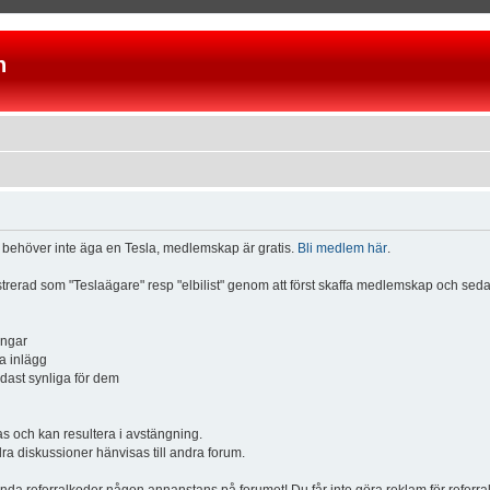
n
u behöver inte äga en Tesla, medlemskap är gratis.
Bli medlem här
.
istrerad som "Teslaägare" resp "elbilist" genom att först skaffa medlemskap och se
ingar
a inlägg
ndast synliga för dem
och kan resultera i avstängning.
dra diskussioner hänvisas till andra forum.