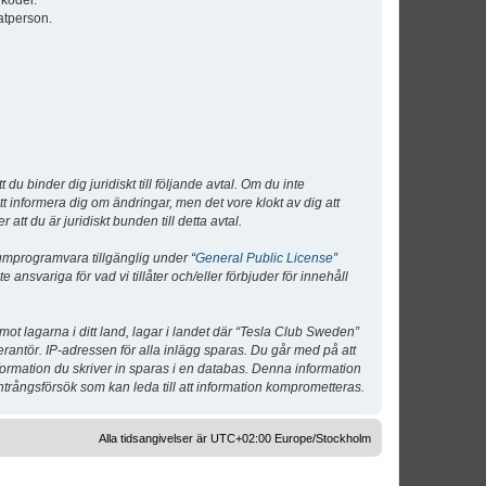
lkoder.
atperson.
 binder dig juridiskt till följande avtal. Om du inte
tt informera dig om ändringar, men det vore klokt av dig att
 du är juridiskt bunden till detta avtal.
umprogramvara tillgänglig under “
General Public License
”
nsvariga för vad vi tillåter och/eller förbjuder för innehåll
 mot lagarna i ditt land, lagar i landet där “Tesla Club Sweden”
verantör. IP-adressen för alla inlägg sparas. Du går med på att
nformation du skriver in sparas i en databas. Denna information
ntrångsförsök som kan leda till att information komprometteras.
Alla tidsangivelser är UTC+02:00 Europe/Stockholm