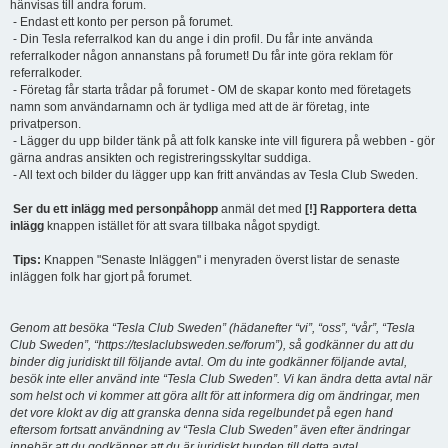
hänvisas till andra forum.
- Endast ett konto per person på forumet.
- Din Tesla referralkod kan du ange i din profil. Du får inte använda
referralkoder någon annanstans på forumet! Du får inte göra reklam för
referralkoder.
- Företag får starta trådar på forumet - OM de skapar konto med företagets
namn som användarnamn och är tydliga med att de är företag, inte
privatperson.
- Lägger du upp bilder tänk på att folk kanske inte vill figurera på webben - gör
gärna andras ansikten och registreringsskyltar suddiga.
- All text och bilder du lägger upp kan fritt användas av Tesla Club Sweden.
Ser du ett inlägg med personpåhopp
anmäl det med
[!] Rapportera detta
inlägg
knappen istället för att svara tillbaka något spydigt.
Tips:
Knappen "Senaste Inläggen" i menyraden överst listar de senaste
inläggen folk har gjort på forumet.
Genom att besöka “Tesla Club Sweden” (hädanefter “vi”, “oss”, “vår”, “Tesla
Club Sweden”, “https://teslaclubsweden.se/forum”), så godkänner du att du
binder dig juridiskt till följande avtal. Om du inte godkänner följande avtal,
besök inte eller använd inte “Tesla Club Sweden”. Vi kan ändra detta avtal när
som helst och vi kommer att göra allt för att informera dig om ändringar, men
det vore klokt av dig att granska denna sida regelbundet på egen hand
eftersom fortsatt användning av “Tesla Club Sweden” även efter ändringar
innebär att du godkänner att du är juridiskt bunden till detta avtal.