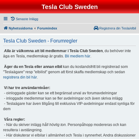
Tesla Club Sweden
Senaste Inlägg
Nyhetssidorna
Forumindex
Registrera din Tesla/elbil
Tesla Club Sweden - Forumregler
Alla
är välkomna att bli medlemmar i Tesla Club Sweden
, du behöver inte
äga en Tesla, medlemskap är gratis.
Bli medlem här
.
Äger du en Tesla eller annan elbil
kan du kostandsfritt bli registrerad som
"Teslaägare" resp "elbilist" genom att först skaffa medlemskap och sedan
registrera din bil här
.
Vi har tre användarnivåer:
- oinloggade gäster kan se ett begränsat urval av forumavdelningar
- inloggade medlemmar kan se fler avdelningar och även skriva inlägg
- Teslaägare har även tillgång till exklusiva VIP-avdelningar endast synliga för
dem
Våra regler:
- När du skriver inlägg
håll hövlig ton.
Personpåhopp modereras och kan
resultera i avstängning.
- Här diskuterar vi elbilar i allmänhet och Tesla i synnerhet. Andra diskussioner