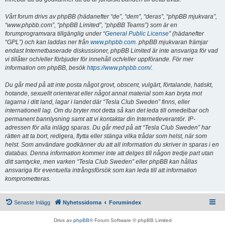
Vårt forum drivs av phpBB (hädanefter “de”, “dem”, “deras”, “phpBB mjukvara”,
“www.phpbb.com”, “phpBB Limited”, “phpBB Teams”) som är en
forumprogramvara tillgänglig under “
General Public License
” (hädanefter
“GPL”) och kan laddas ner från
www.phpbb.com
. phpBB mjukvaran främjar
endast Internetbaserade diskussioner, phpBB Limited är inte ansvariga för vad
vi tillåter och/eller förbjuder för innehåll och/eller uppförande. För mer
information om phpBB, besök
https://www.phpbb.com/
.
Du går med på att inte posta något grovt, obscent, vulgärt, förtalande, hatiskt,
hotande, sexuellt orienterat eller något annat material som kan bryta mot
lagarna i ditt land, lagar i landet där “Tesla Club Sweden” finns, eller
internationell lag. Om du bryter mot detta så kan det leda till omedelbar och
permanent bannlysning samt att vi kontaktar din Internetleverantör. IP-
adressen för alla inlägg sparas. Du går med på att “Tesla Club Sweden” har
rätten att ta bort, redigera, flytta eller stänga vilka trådar som helst, när som
helst. Som användare godkänner du att all information du skriver in sparas i en
databas. Denna information kommer inte att delges till någon tredje part utan
ditt samtycke, men varken “Tesla Club Sweden” eller phpBB kan hållas
ansvariga för eventuella intrångsförsök som kan leda till att information
komprometteras.
Senaste Inlägg
Nyhetssidorna
Forumindex
Drivs av
phpBB
® Forum Software © phpBB Limited