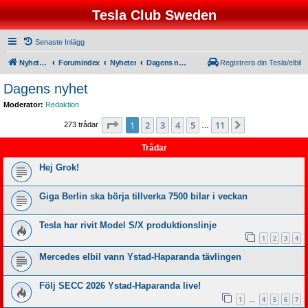
Tesla Club Sweden
Senaste Inlägg
Nyhetssidorna
Forumindex
Nyheter
Dagens nyhet
Registrera din Tesla/elbil
Dagens nyhet
Moderator:
Redaktion
Sida
1
av
11
1
2
3
4
5
11
Nästa
273 trådar
…
Trådar
Hej Grok!
Giga Berlin ska börja tillverka 7500 bilar i veckan
Tesla har rivit Model S/X produktionslinje
1
2
3
4
Mercedes elbil vann Ystad-Haparanda tävlingen
Följ SECC 2026 Ystad-Haparanda live!
1
4
5
6
7
…