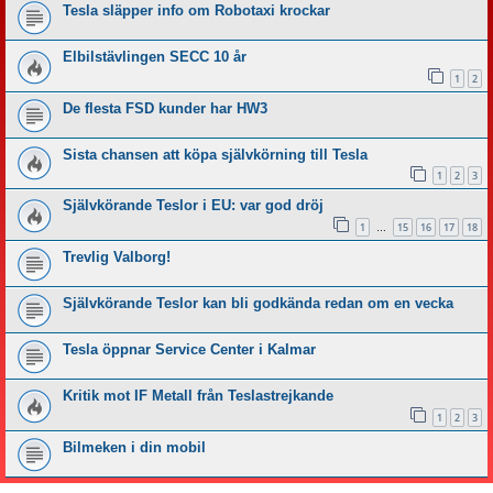
Tesla släpper info om Robotaxi krockar
Elbilstävlingen SECC 10 år
1
2
De flesta FSD kunder har HW3
Sista chansen att köpa självkörning till Tesla
1
2
3
Självkörande Teslor i EU: var god dröj
1
15
16
17
18
…
Trevlig Valborg!
Självkörande Teslor kan bli godkända redan om en vecka
Tesla öppnar Service Center i Kalmar
Kritik mot IF Metall från Teslastrejkande
1
2
3
Bilmeken i din mobil