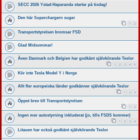
SECC 2026 Ystad-Haparanda startar på tisdag!
Den här Superchargern suger
1
2
Transportstyrelsen bromsar FSD
Glad Midsommar!
Även Danmark och Belgien har godkänt självkörande Teslor
1
2
3
4
5
Kör inte Tesla Model Y i Norge
Allt fler europeiska länder godkänner självkörande Teslor
1
2
3
Öppet brev till Transportstyrelsen
1
2
Ingen mer autostyrning inkluderat (jo, tills FSDS kommer)
1
2
3
4
Litauen har också godkänt självkörande Teslor