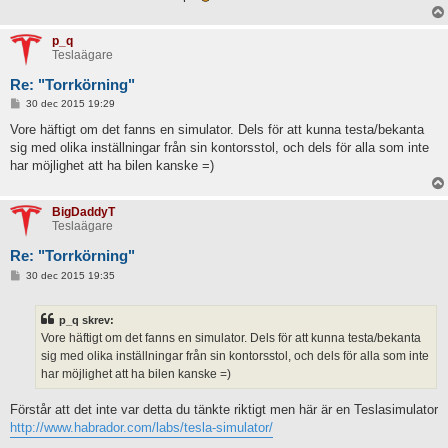
p_q
Teslaägare
Re: "Torrkörning"
I
30 dec 2015 19:29
n
l
Vore häftigt om det fanns en simulator. Dels för att kunna testa/bekanta
ä
sig med olika inställningar från sin kontorsstol, och dels för alla som inte
g
g
har möjlighet att ha bilen kanske =)
BigDaddyT
Teslaägare
Re: "Torrkörning"
I
30 dec 2015 19:35
n
l
ä
p_q skrev:
g
g
Vore häftigt om det fanns en simulator. Dels för att kunna testa/bekanta
sig med olika inställningar från sin kontorsstol, och dels för alla som inte
har möjlighet att ha bilen kanske =)
Förstår att det inte var detta du tänkte riktigt men här är en Teslasimulator
http://www.habrador.com/labs/tesla-simulator/