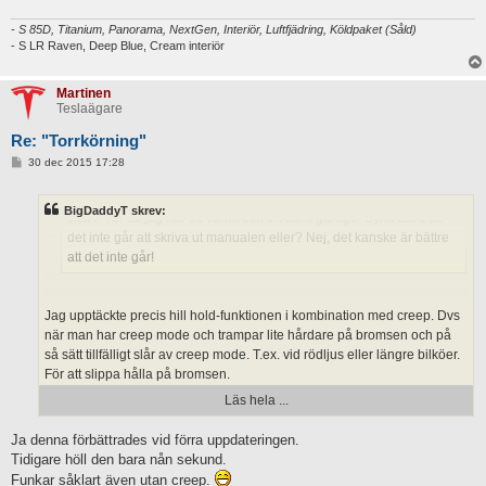
- S 85D, Titanium, Panorama, NextGen, Interiör, Luftfjädring, Köldpaket (Såld)
Shven skrev:
- S LR Raven, Deep Blue, Cream interiör
Har det slagit över? Eller är jag bara en i raden?
Martinen
I en Tesla model S finns mycket att upptäcka inte bara genom att
Teslaägare
köra. Det innebär att jag fått lägga ner ett antal timmar på att läsa
Re: "Torrkörning"
igenom manualen och vid ett antal tillfällen även bläddrat igenom
alla inställningar. Och sedan tillkommer det nya mer eller minde
I
30 dec 2015 17:28
n
spektakulära uppdateringar och ännu mera torrkörning. Har
l
absolut inte haft en bil som varit så underhållande genom bara att
ä
BigDaddyT skrev:
g
sitta i. Tur att jag har ett varmt och trivsamt garage. Synd bara att
g
det inte går att skriva ut manualen eller? Nej, det kanske är bättre
att det inte går!
Jag upptäckte precis hill hold-funktionen i kombination med creep. Dvs
när man har creep mode och trampar lite hårdare på bromsen och på
så sätt tillfälligt slår av creep mode. T.ex. vid rödljus eller längre bilköer.
För att slippa hålla på bromsen.
Läs hela ...
Ja denna förbättrades vid förra uppdateringen.
Tidigare höll den bara nån sekund.
Funkar såklart även utan creep.