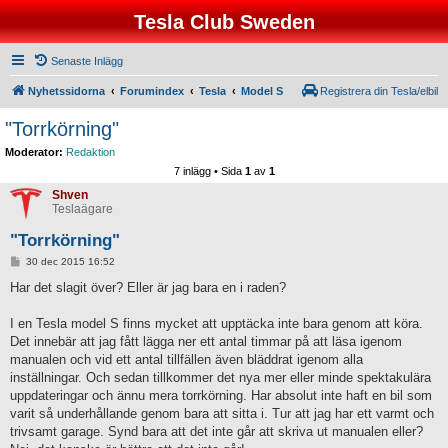
Tesla Club Sweden
Senaste Inlägg
Nyhetssidorna
Forumindex
Tesla
Model S
Registrera din Tesla/elbil
"Torrkörning"
Moderator:
Redaktion
7 inlägg • Sida
1
av
1
Shven
Teslaägare
"Torrkörning"
I
30 dec 2015 16:52
n
l
Har det slagit över? Eller är jag bara en i raden?
ä
g
g
I en Tesla model S finns mycket att upptäcka inte bara genom att köra.
Det innebär att jag fått lägga ner ett antal timmar på att läsa igenom
manualen och vid ett antal tillfällen även bläddrat igenom alla
inställningar. Och sedan tillkommer det nya mer eller minde spektakulära
uppdateringar och ännu mera torrkörning. Har absolut inte haft en bil som
varit så underhållande genom bara att sitta i. Tur att jag har ett varmt och
trivsamt garage. Synd bara att det inte går att skriva ut manualen eller?