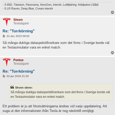
- S 85D, Titanium, Panorama, NextGen, Interiör, Luftfjädring, Köldpaket (Såld)
- S LR Raven, Deep Blue, Cream interiör
Shven
Teslaägare
Re: "Torrkörning"
I
31 dec 2015 09:52
n
l
Så många duktiga dataspelstillverkare som det finns i Sverige borde väl
ä
en Teslasimulator vara en enkel match.
g
g
Pontus
Teslaägare
Re: "Torrkörning"
I
02 jan 2016 21:20
n
l
ä
Shven skrev:
g
g
Så många duktiga dataspelstillverkare som det finns i Sverige borde väl
en Teslasimulator vara en enkel match.
Ett problem är ju att förutsättningarna ändras vid varje uppdatering. Att
suga ut den informationen ifrån Tesla är nog nästintill omöjligt.