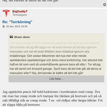
Nej, det kanske är bättre att det inte går!
BigDaddyT
Teslaägare
Re: "Torrkörning"
I
30 dec 2015 16:56
n
l
Har det slagit över? Eller är jag bara en i raden?
ä
Shven skrev:
g
g
I en Tesla model S finns mycket att upptäcka inte bara genom att köra.
Det innebär att jag fått lägga ner ett antal timmar på att läsa igenom
manualen och vid ett antal tillfällen även bläddrat igenom alla
inställningar. Och sedan tillkommer det nya mer eller minde
spektakulära uppdateringar och ännu mera torrkörning. Har absolut inte
haft en bil som varit så underhållande genom bara att sitta i. Tur att jag
har ett varmt och trivsamt garage. Synd bara att det inte går att skriva ut
manualen eller? Nej, det kanske är bättre att det inte går!
Läs hela ...
Jag upptäckte precis hill hold-funktionen i kombination med creep. Dvs
när man har creep mode och trampar lite hårdare på bromsen och på så
sätt tillfälligt slår av creep mode. T.ex. vid rödljus eller längre bilköer. För
att slippa hålla på bromsen.