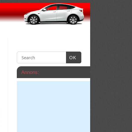
OK
Annons: