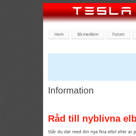
Hem
Bli medlem
Forum
Information
Råd till nyblivna elb
Står du där med din nya fina elbil eller är 