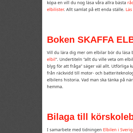
köpa en vill du nog läsa våra allra bästa
råd
elbilister
. Allt samlat på ett enda ställe.
Läs 
Boken SKAFFA ELB
Vill du lära dig mer om elbilar bör du läsa 
elbil
“. Undertiteln “allt du ville veta om elb
blyg för att fråga” säger väl allt. Utförliga k
från räckvidd till motor- och batteriteknolog
elbilens historia. Vad man ska tänka på när
hemma.
Bilaga till körskol
I samarbete med tidningen
Elbilen i Sveri