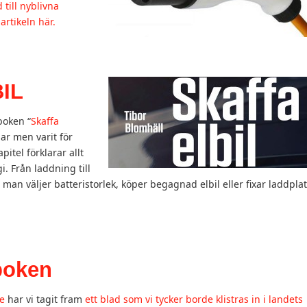
 till nyblivna
artikeln här.
IL
boken “
Skaffa
ilar men varit för
apitel förklarar allt
i. Från laddning till
 man väljer batteristorlek, köper begagnad elbil eller fixar laddpla
eboken
ge
har vi tagit fram
ett blad som vi tycker borde klistras in i landets