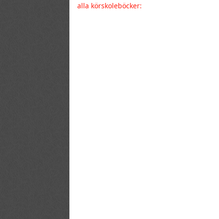
alla körskoleböcker: