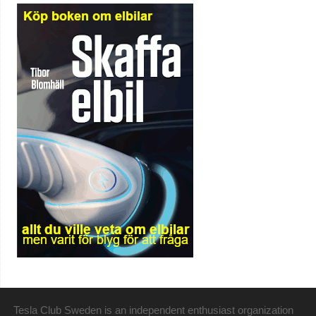
Tesla Club Sweden is an independent enthusiast organization