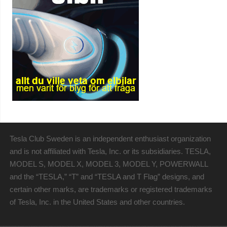
Tesla Club Sweden is an independent enthusiast organization
and is not affiliated with Tesla, Inc. or its subsidiaries. TESLA,
MODEL S, MODEL X, MODEL 3, MODEL Y, POWERWALL
and the “TESLA,” “T” and “TESLA and T Flag” designs, and
certain other marks, are trademarks or registered trademarks
of Tesla, Inc. in the United States and other countries.