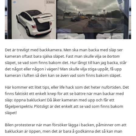
Det är trevligt med backkamera. Men ska man backa med släp ser
kameran oftast bara själva släpet. Fast man skulle vilja se
bortom
släpet, se vad som finns bakom det. Hur långt till kan jag backa, står
det något eller någon i vägen? Man skulle vilja stiga uppåt, få upp
kameran i luften så den kan se även vad som finns bakom släpet.
Här kommer ett litet tips, eller life hack som det heter nuförtiden. Det
finns faktiskt ett enkelt knep för att se bättre när man backar med
släp: öppna bakluckan! Då åker kameran med upp och får ett
fågelperspektiv. Plötsligt är det enkelt att se vad som finns bakom
släpet!
Bilen protesterar när man försöker lägga i backen, påminner om att
bakluckan är öppen, men det är bara å godkänna det så kan man