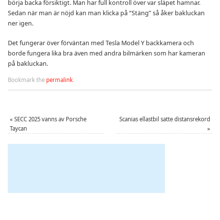
börja backa försiktigt. Man har full kontroll över var släpet hamnar.
Sedan när man är nöjd kan man klicka på “Stäng” så åker bakluckan
ner igen.
Det fungerar över förväntan med Tesla Model Y backkamera och
borde fungera lika bra även med andra bilmärken som har kameran
på bakluckan.
Bookmark the
permalink
.
«
SECC 2025 vanns av Porsche
Scanias ellastbil satte distansrekord
Taycan
»