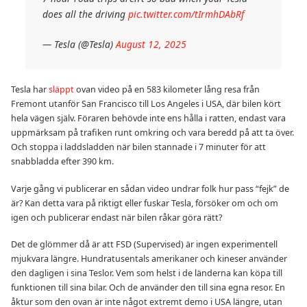
does all the driving
pic.twitter.com/tIrmhDAbRf
— Tesla (@Tesla)
August 12, 2025
Tesla har
släppt
ovan video på en 583 kilometer lång resa från
Fremont utanför San Francisco till Los Angeles i USA, där bilen kört
hela vägen själv. Föraren behövde inte ens hålla i ratten, endast vara
uppmärksam på trafiken runt omkring och vara beredd på att ta över.
Och stoppa i laddsladden när bilen stannade i 7 minuter för att
snabbladda efter 390 km.
Varje gång vi publicerar en sådan video undrar folk hur pass “fejk” de
är? Kan detta vara på riktigt eller fuskar Tesla, försöker om och om
igen och publicerar endast när bilen råkar göra rätt?
Det de glömmer då är att FSD (Supervised) är ingen experimentell
mjukvara längre. Hundratusentals amerikaner och kineser använder
den dagligen i sina Teslor. Vem som helst i de länderna kan köpa till
funktionen till sina bilar. Och de använder den till sina egna resor. En
åktur som den ovan är inte något extremt demo i USA längre, utan