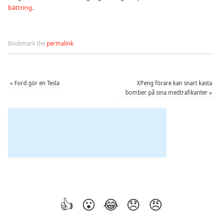
bättring
.
Bookmark the
permalink
.
«
Ford gör en Tesla
XPeng förare kan snart kasta
bomber på sina medtrafikanter
»