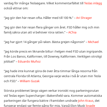
vardag för många Teslaägare. Vilket kommentarfältet till
Teslas inlägg
också vittnar om:
“Jag gör den här resan ofta. Håller med till 100 %.” –
Ari Shrager
“Jag gör den här resan flera gånger om året. FSD håller mig och min
familj säkra utan att vi behöver röra ratten.” –
AChia
“Jag har gjort 14 gånger på raken. Bästa grejen någonsin” –
Michael
“Jag körde precis en liknande biltur i helgen med FSD utan ingripande.
Från Los Banos, Kalifornien, till Downey, Kalifornien. Verkligen otroligt
jobbat!” –
Eduardo Muñoz
“Jag hade inte kunnat göra de över åtta timmar långa resorna från
centrala Florida till Atlanta, Georgia varje vecka i två år utan min Tesla
och FSD.” –
William Guzak
Största problemet längs vägen verkar ironiskt nog parkeringsrutan
vid Teslas egen Supercharger i Bakersfield vara. Kommer automatiska
parkeringen där fungera bättre i framtiden undrade
John Kraus
, det
fungerar endast var femte gång för mig. Varpå Elon Musk
lovade