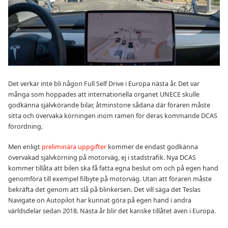
Det verkar inte bli någon Full Self Drive i Europa nästa år. Det var
många som hoppades att internationella organet UNECE skulle
godkänna självkörande bilar, åtminstone sådana där föraren måste
sitta och övervaka körningen inom ramen för deras kommande DCAS
förordning.
Men enligt
preliminära uppgifter
kommer de endast godkänna
övervakad självkörning på motorväg, ej i stadstrafik. Nya DCAS
kommer tillåta att bilen ska få fatta egna beslut om och på egen hand
genomföra till exempel filbyte på motorväg. Utan att föraren måste
bekräfta det genom att slå på blinkersen. Det vill säga det Teslas
Navigate on Autopilot har kunnat göra på egen hand i andra
världsdelar sedan 2018. Nästa år blir det kanske tillåtet även i Europa.