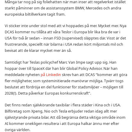
Många tar nog på sig foliehatten när man inser att regelverket istället
starkt påminner om de assistanssystem BMW, Mercedes och andra
europeiska biltillverkare tagit fram.
Vi sticker inte under stol med att vi hoppades på mer. Mycket mer. Nya
DCAS kommer nu tillåta att våra Teslor i Europa blir lika bra de var i
USA för två år sedan – innan FSD (supervised) släpptes där. Visst är det
frustrerande, speciellt när bilarna i USA redan kört miljontals mil och
bevisat att de klarar mycket mer än så.
Samtidigt har Teslas policychef Marc Van Impe sagt upp sig. Han
hoppar över till SpaceX där han blir Global Policy Advisor. När han
meddelade nyheten
på Linkedin
skrev han att DCAS “kommer att göra
fler möjligheter, som systeminitierade manövrar möjliga. Tyvärr togs
beslutet att fördröja en del funktioner för stadsmiljöer – möjligen till
2028(!). Detta påverkar Europas konkurrenskraft”.
Det finns redan självkörande taxibilar i flera städer i Kina och i USA.
Bilföretag som Xpeng, Nio och Tesla erbjuder redan idag allt mer
självstyrande privata bilar. Att då begränsa detta viktiga område inom
AI kommer onekligen resultera i att Europa halkar ännu mer efter
övriga världen.