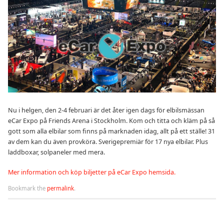
Nu i helgen, den 2-4 februari är det åter igen dags för elbilsmässan
eCar Expo på Friends Arena i Stockholm. Kom och titta och kläm på så
gott som alla elbilar som finns på marknaden idag, allt på ett ställe! 31
av dem kan du även provköra. Sverigepremiär för 17 nya elbilar. Plus
laddboxar, solpaneler med mera.
Mer information och köp biljetter på eCar Expo hemsida.
Bookmark the
permalink
.