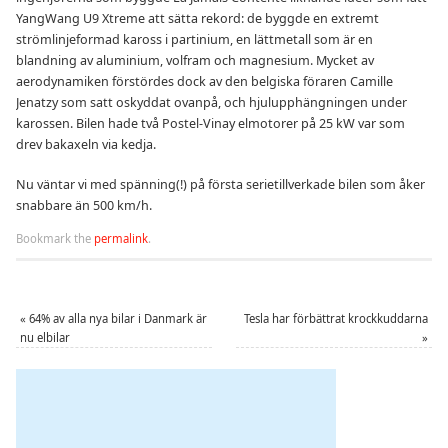
YangWang U9 Xtreme att sätta rekord: de byggde en extremt
strömlinjeformad kaross i partinium, en lättmetall som är en
blandning av aluminium, volfram och magnesium. Mycket av
aerodynamiken förstördes dock av den belgiska föraren Camille
Jenatzy som satt oskyddat ovanpå, och hjulupphängningen under
karossen. Bilen hade två Postel-Vinay elmotorer på 25 kW var som
drev bakaxeln via kedja.
Nu väntar vi med spänning(!) på första serietillverkade bilen som åker
snabbare än 500 km/h.
Bookmark the
permalink
.
«
64% av alla nya bilar i Danmark är
Tesla har förbättrat krockkuddarna
nu elbilar
»