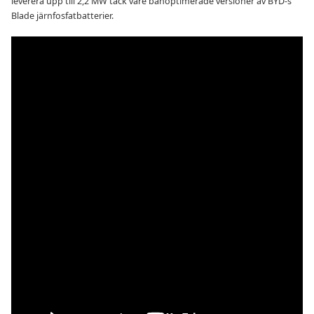
leverera upp till 2,2 MW tack vare banoptimerade versioner av BYD-s
Blade järnfosfatbatterier.