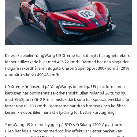
Kinesiska elbilen YangWang U9 Xtreme har satt nytt hastighetsrekord
för serietillverkade bilar med 496,22 km/h. Därmed har den slagit den
tidigare rekordhållaren Bugatti Chiron Super Sport 300+ som år 2019
uppmättes köra i 490,48 km/h.
U9 Xtreme är baserad på YangWangs befintliga U9-plattform, men
karossen har optimerats aerodynamiskt. Bilen rullar på 20 tums hjul
med GitiSport eGtr2 Pro semislick däck som har specialutvecklats för
farter upp till 500 km/h. Bromsarna har titan bromsok och kolfiber-
keramik-skivor. Bilen har aktiv fjädring för bättre kurvtagning.
YangWang U9 Xtreme bygger på BYD-s Yi Sifang 1200 V plattform.
Bilen har fyra elmotorer med 555 kW effekt var. Batteripacket kan