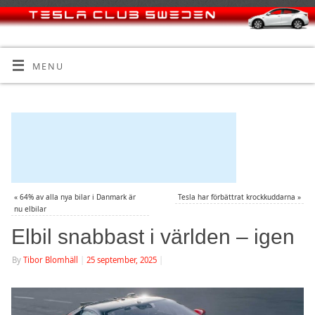
MENU
«
64% av alla nya bilar i Danmark är
Tesla har förbättrat krockkuddarna
»
nu elbilar
Elbil snabbast i världen – igen
By
Tibor Blomhäll
|
25 september, 2025
|