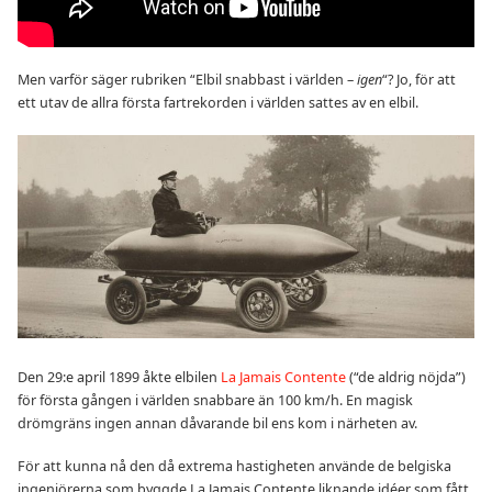
Men varför säger rubriken “Elbil snabbast i världen –
igen
“? Jo, för att
ett utav de allra första fartrekorden i världen sattes av en elbil.
Den 29:e april 1899 åkte elbilen
La Jamais Contente
(“de aldrig nöjda”)
för första gången i världen snabbare än 100 km/h. En magisk
drömgräns ingen annan dåvarande bil ens kom i närheten av.
För att kunna nå den då extrema hastigheten använde de belgiska
ingenjörerna som byggde La Jamais Contente liknande idéer som fått