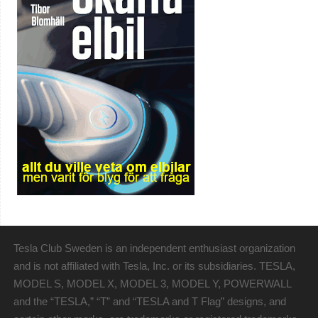
Tesla Club Sweden is an independent enthusiast organization
and is not affiliated with Tesla, Inc. or its subsidiaries. TESLA,
MODEL S, MODEL X, MODEL 3, MODEL Y, POWERWALL
and the “TESLA,” “T” and “TESLA and T Flag” designs, and