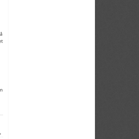
så
et
en
»