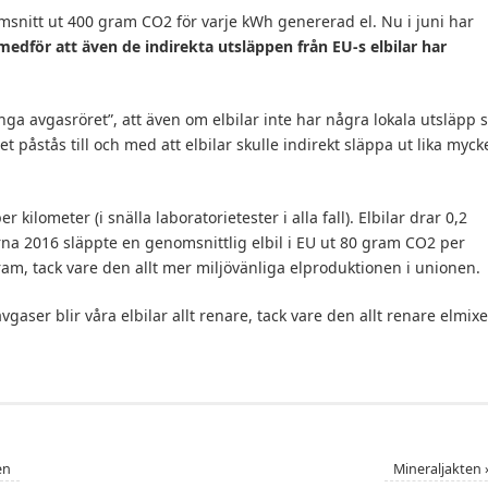
msnitt ut 400 gram CO2 för varje kWh genererad el. Nu i juni har
medför att även de indirekta utsläppen från EU-s elbilar har
ånga avgasröret”, att även om elbilar inte har några lokala utsläpp 
et påstås till och med att elbilar skulle indirekt släppa ut lika myck
ilometer (i snälla laboratorietester i alla fall). Elbilar drar 0,2
na 2016 släppte en genomsnittlig elbil i EU ut 80 gram CO2 per
ram, tack vare den allt mer miljövänliga elproduktionen i unionen.
vgaser blir våra elbilar allt renare, tack vare den allt renare elmix
en
Mineraljakten