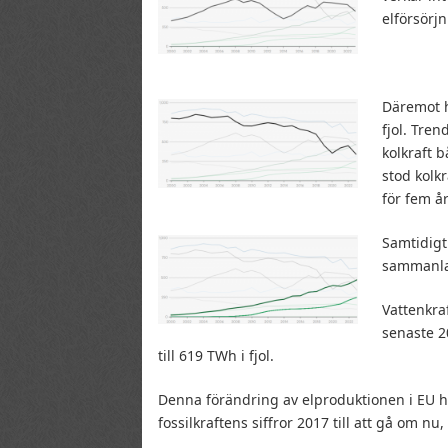
elförsörjn
Däremot h
fjol. Tre
kolkraft b
stod kolk
för fem å
Samtidigt 
sammanlag
Vattenkra
senaste 2
till 619 TWh i fjol.
Denna förändring av elproduktionen i EU ha
fossilkraftens siffror 2017 till att gå om nu