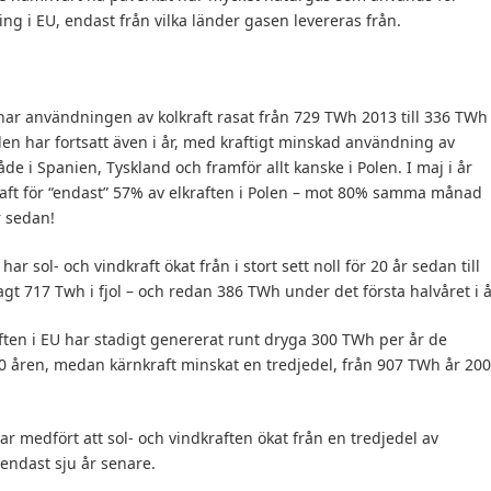
ing i EU, endast från vilka länder gasen levereras från.
ar användningen av kolkraft rasat från 729 TWh 2013 till 336 TWh 
nden har fortsatt även i år, med kraftigt minskad användning av
åde i Spanien, Tyskland och framför allt kanske i Polen. I maj i år
raft för “endast” 57% av elkraften i Polen – mot 80% samma månad
r sedan!
har sol- och vindkraft ökat från i stort sett noll för 20 år sedan till
t 717 Twh i fjol – och redan 386 TWh under det första halvåret i å
ften i EU har stadigt genererat runt dryga 300 TWh per år de
0 åren, medan kärnkraft minskat en tredjedel, från 907 TWh år 20
r medfört att sol- och vindkraften ökat från en tredjedel av
, endast sju år senare.