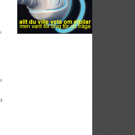
i
r.
03