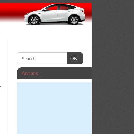
OK
Annons:
»