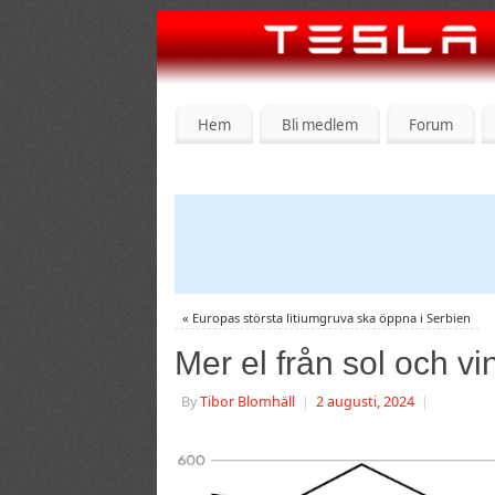
Hem
Bli medlem
Forum
«
Europas största litiumgruva ska öppna i Serbien
Mer el från sol och vin
By
Tibor Blomhäll
|
2 augusti, 2024
|