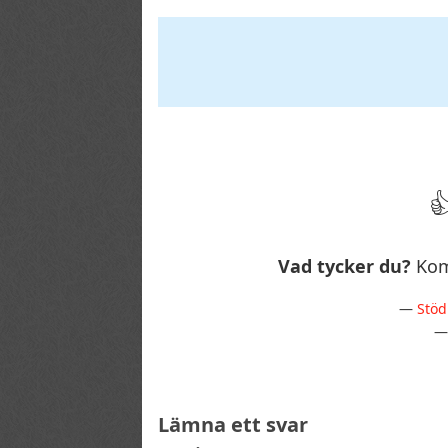
Vad tycker du?
Kom
—
Stöd
Lämna ett svar