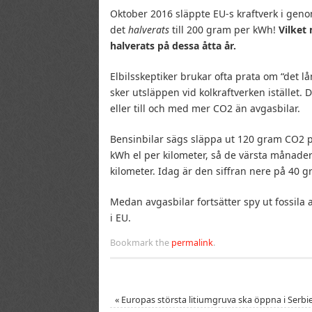
Oktober 2016 släppte EU-s kraftverk i geno
det
halverats
till 200 gram per kWh!
Vilket 
halverats på dessa åtta år.
Elbilsskeptiker brukar ofta prata om “det l
sker utsläppen vid kolkraftverken istället. D
eller till och med mer CO2 än avgasbilar.
Bensinbilar sägs släppa ut 120 gram CO2 per k
kWh el per kilometer, så de värsta månader
kilometer. Idag är den siffran nere på 40 g
Medan avgasbilar fortsätter spy ut fossila a
i EU.
Bookmark the
permalink
.
«
Europas största litiumgruva ska öppna i Serbi