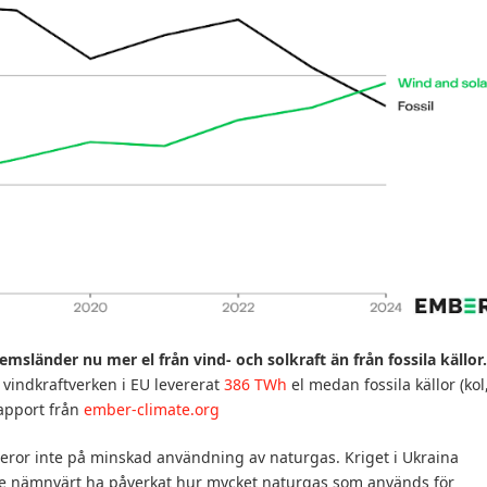
sländer nu mer el från vind- och solkraft än från fossila källor.
 vindkraftverken i EU levererat
386 TWh
el medan fossila källor (kol
apport från
ember-climate.org
beror inte på minskad användning av naturgas. Kriget i Ukraina
te nämnvärt ha påverkat hur mycket naturgas som används för