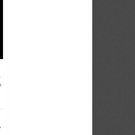
r
s
»