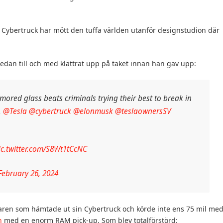
 Cybertruck har mött den tuffa världen utanför designstudion där
sedan till och med klättrat upp på taket innan han gav upp:
rmored glass beats criminals trying their best to break in
.
@Tesla
@cybertruck
@elonmusk
@teslaownersSV
ic.twitter.com/S8Wt1tCcNC
February 26, 2024
aren som hämtade ut sin Cybertruck och körde inte ens 75 mil me
n
med en enorm RAM pick-up. Som blev totalförstörd: