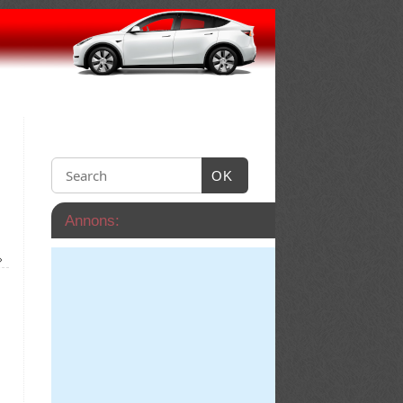
OK
Annons:
»