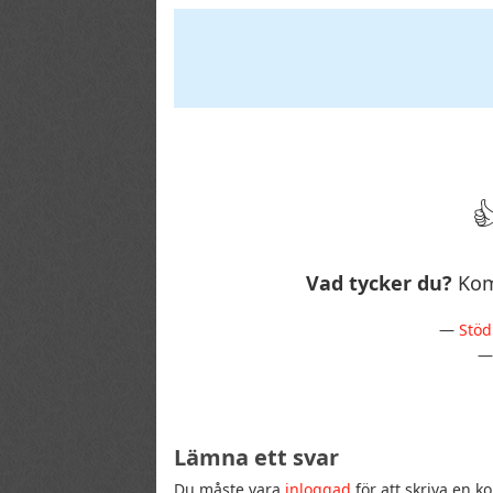
Vad tycker du?
Kom
—
Stöd
Lämna ett svar
Du måste vara
inloggad
för att skriva en 