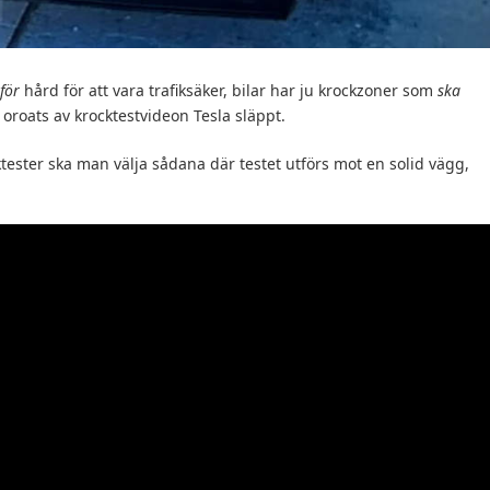
för
hård för att vara trafiksäker, bilar har ju krockzoner som
ska
oroats av krocktestvideon Tesla släppt.
ester ska man välja sådana där testet utförs mot en solid vägg,