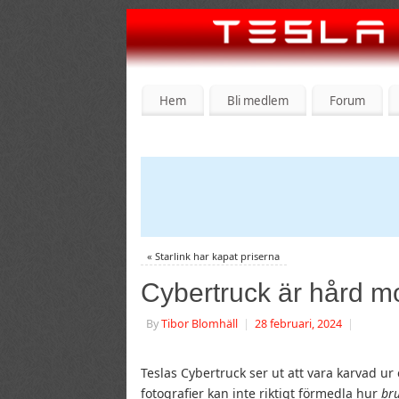
Hem
Bli medlem
Forum
«
Starlink har kapat priserna
Cybertruck är hård m
By
Tibor Blomhäll
|
28 februari, 2024
|
Teslas Cybertruck ser ut att vara karvad ur e
fotografier kan inte riktigt förmedla hur
bru