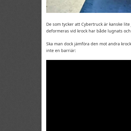
De som tycker att Cybertruck är kanske lite
deformeras vid krock har både lugnats och 
Ska man dock jämföra den mot andra krockt
inte en barriär: