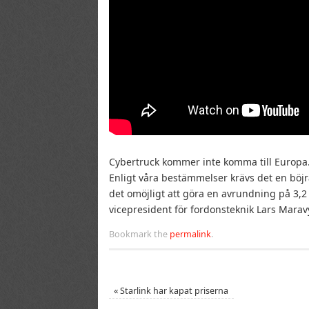
Cybertruck kommer inte komma till Europa. I
Enligt våra bestämmelser krävs det en böjra
det omöjligt att göra en avrundning på 3,2 m
vicepresident för fordonsteknik Lars Mara
Bookmark the
permalink
.
«
Starlink har kapat priserna