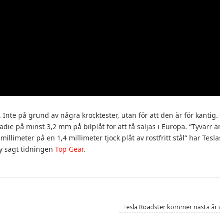
nte på grund av några krocktester, utan för att den är för kantig.
die på minst 3,2 mm på bilplåt för att få säljas i Europa. “Tyvärr ä
illimeter på en 1,4 millimeter tjock plåt av rostfritt stål” har Tesla
vy sagt tidningen
Top Gear
.
Tesla Roadster kommer nästa år