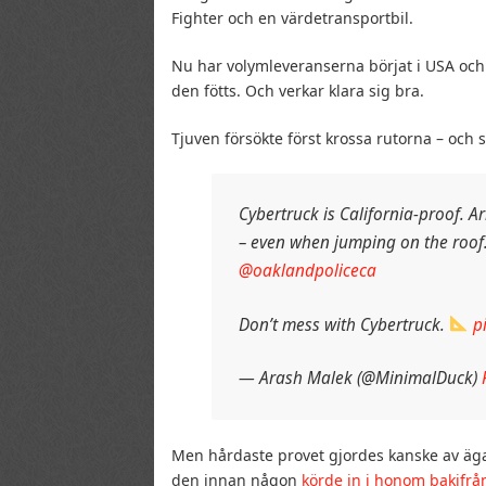
Fighter och en värdetransportbil.
Nu har volymleveranserna börjat i USA och
den fötts. Och verkar klara sig bra.
Tjuven försökte först krossa rutorna – och 
Cybertruck is California-proof. A
– even when jumping on the roof
@oaklandpoliceca
Don’t mess with Cybertruck.
p
— Arash Malek (@MinimalDuck)
Men hårdaste provet gjordes kanske av äg
den innan någon
körde in i honom bakifrå