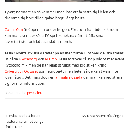
Tyvärr, närmare än så kommer man inte att få sätta sig i bilen och
drömma sig bort till en galax långt, långt borta.
Comic Con
är öppen nu under helgen. Förutom framtidens fordon
kan man även beskåda TV-spel, seriekaraktärer, träffa sina
favoritartister och köpa allsköns merch.
Tesla Cybertruck ska därefter på en liten turné runt Sverige, ska ställas
ut både i
Göteborg
och
Malmö
. Tesla försöker få ihop något mer event
i Stockholm – men de har rejält struligt med logistiken kring
Cybertruck Odyssey
som europa-turnén heter så de kan tyvärr inte
lova något. Det finns dock en
anmälningssida
där man kan registrera
sig för mer information.
Bookmark the
permalink
.
«
Teslas laddbox kan nu
Ny röstassistent på gång?
»
lastbalansera mot övriga
förbrukare