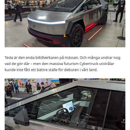
Tesla är den enda biltillverkaren på mässan. Och många undrar nog
vad de gör där – men den massiva futurism Cybertruck utstrålar
kunde inte fått ett bättre ställe för debuten i vårt land.