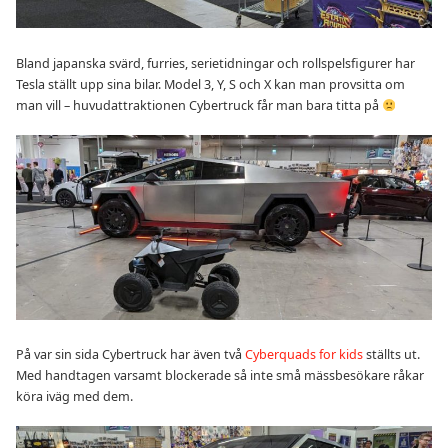
Bland japanska svärd, furries, serietidningar och rollspelsfigurer har
Tesla ställt upp sina bilar. Model 3, Y, S och X kan man provsitta om
man vill – huvudattraktionen Cybertruck får man bara titta på
På var sin sida Cybertruck har även två
Cyberquads for kids
ställts ut.
Med handtagen varsamt blockerade så inte små mässbesökare råkar
köra iväg med dem.