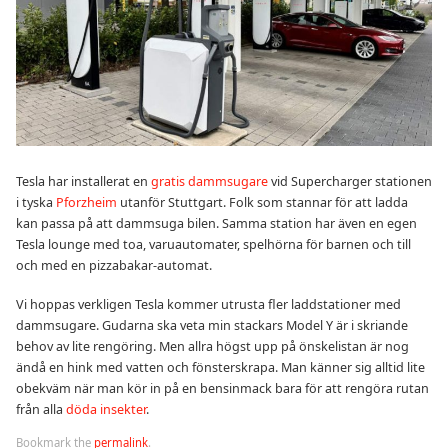
Tesla har installerat en
gratis dammsugare
vid Supercharger stationen
i tyska
Pforzheim
utanför Stuttgart. Folk som stannar för att ladda
kan passa på att dammsuga bilen. Samma station har även en egen
Tesla lounge med toa, varuautomater, spelhörna för barnen och till
och med en pizzabakar-automat.
Vi hoppas verkligen Tesla kommer utrusta fler laddstationer med
dammsugare. Gudarna ska veta min stackars Model Y är i skriande
behov av lite rengöring. Men allra högst upp på önskelistan är nog
ändå en hink med vatten och fönsterskrapa. Man känner sig alltid lite
obekväm när man kör in på en bensinmack bara för att rengöra rutan
från alla
döda insekter
.
Bookmark the
permalink
.