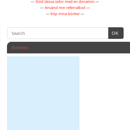
—
Stöd dessa sidor med en donation
—
—
Använd min referralkod
—
—
Köp mina böcker
—
OK
Annons: