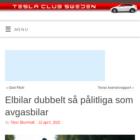
MENU
«
Glad Påsk!
Teslas kvartalsrapport
»
Elbilar dubbelt så pålitliga som
avgasbilar
By
Tibor Blomhäll
|
22 april, 2025
|