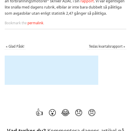
än förbränningsmotorer” skriver ADAC i sin
rapport
. Vi var egentligen
lite snälla med dagens rubrik, elbilar är inte bara dubbelt så pålitliga
som avgasbilar utan enligt statistik 2,47 gånger så pålitliga.
Bookmark the
permalink
.
«
Glad Påsk!
Teslas kvartalsrapport
»
Vad tycker du?
Kommentera dagens artikel på