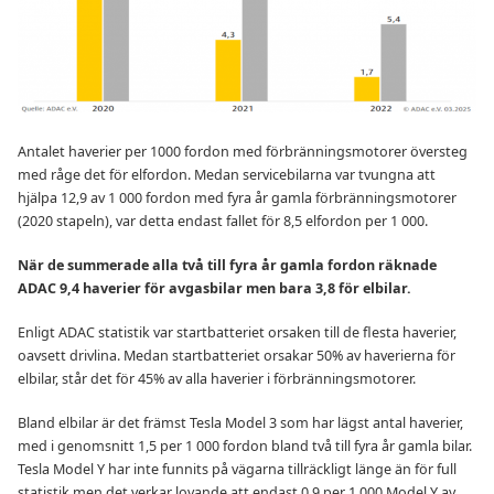
Antalet haverier per 1000 fordon med förbränningsmotorer översteg
med råge det för elfordon. Medan servicebilarna var tvungna att
hjälpa 12,9 av 1 000 fordon med fyra år gamla förbränningsmotorer
(2020 stapeln), var detta endast fallet för 8,5 elfordon per 1 000.
När de ​​summerade alla två till fyra år gamla fordon räknade
ADAC 9,4 haverier för avgasbilar men bara 3,8 för elbilar.
Enligt ADAC statistik var startbatteriet orsaken till de flesta haverier,
oavsett drivlina. Medan startbatteriet orsakar 50% av haverierna för
elbilar, står det för 45% av alla haverier i förbränningsmotorer.
Bland elbilar är det främst Tesla Model 3 som har lägst antal haverier,
med i genomsnitt 1,5 per 1 000 fordon bland två till fyra år gamla bilar.
Tesla Model Y har inte funnits på vägarna tillräckligt länge än för full
statistik men det verkar lovande att endast 0,9 per 1 000 Model Y av