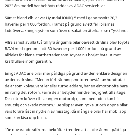
2022 års modell har behövts räddas av ADAC servicebilar.
Sämst bland elbilar var Hyundai IONIQ 5 med i genomsnitt 20,3
haverier per 1 000 fordon. Främst på grund av ett fel i bilarnas
laddövervakningssystem som även orsakat en återkallelse i Tyskland.
Allra sämst av alla två till fyra år gamla bilar oavsett drivlina blev Toyota
RAV4 med i genomsnitt 30 haverier per 1 000 fordon, på grund av
alldeles för klena startbatterier som Toyota nu börjat byta ut mot
kraftfullare inom garantin.
Enligt ADAC är elbilar mer pålitliga på grund av den enklare designen
av deras drivlina. “Medan förbränningsmotorer består av hundratals
delar som kolvar, ventiler eller turboladdare, har en elmotor ofta bara
en rörlig del, rotorn. Färre delar betyder mindre möjlighet till slitage.
Dessutom kräver elbilar ingen motorolja, som med tiden kan bli
smutsig och skada motorn.” De slipper även rycka ut och öppna bilar
vars förare låst in nyckeln av misstag, då många elbilar har mobilapp
som kan låsa upp bilen.
“De nuvarande siffrorna bekräftar trenden att elbilar är mer pålitliga