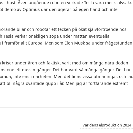
as i höst. Även angående roboten verkade Tesla vara mer självsäkr
ågot demo av Optimus där den agerar på egen hand och inte
körande bilar och robotar ett tecken på ökat självförtroende hos
ch Tesla verkar onekligen sopa under mattan eventuella
g i framför allt Europa. Men som Elon Musk sa under frågestunden
 kriser under åren och faktiskt varit med om många nära-döden-
nstone ett dussin gånger. Det har varit så många gånger. Det här
dömda, inte ens i närheten. Men det finns vissa utmaningar, och ja
tt bli några oväntade gupp i år. Men jag är fortfarande extremt
Världens elproduktion 2024