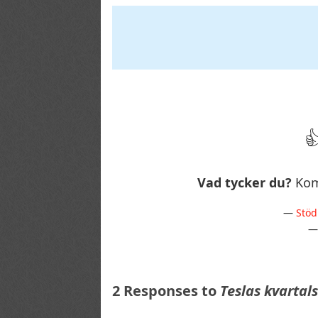
Vad tycker du?
Kom
—
Stöd
2 Responses to
Teslas kvartal