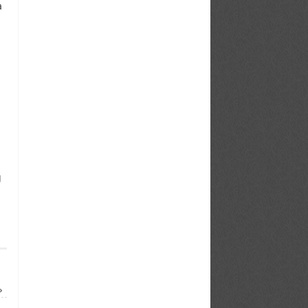
a
g
»