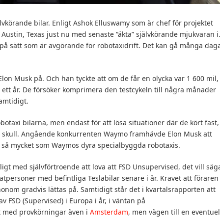
lvkörande bilar. Enligt Ashok Elluswamy som är chef för projektet
 Austin, Texas just nu med senaste “äkta” självkörande mjukvaran i
a på sätt som är avgörande för robotaxidrift. Det kan gå många dag
e Elon Musk på. Och han tyckte att om de får en olycka var 1 600 mil,
 ett år. De försöker komprimera den testcykeln till några månader
amtidigt.
botaxi bilarna, men endast för att lösa situationer där de kört fast,
ets skull. Angående konkurrenten Waymo framhävde Elon Musk att
del så mycket som Waymos dyra specialbyggda robotaxis.
ligt med självförtroende att lova att FSD Unsupervised, det vill säg
atpersoner med befintliga Teslabilar senare i år. Kravet att föraren
om gradvis lättas på. Samtidigt står det i kvartalsrapporten att
av FSD (Supervised) i Europa i år, i väntan på
t med provkörningar även i
Amsterdam
, men vägen till en eventuel