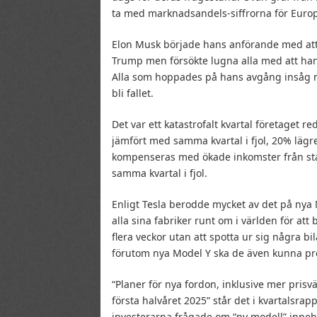
ta med marknadsandels-siffrorna för Euro
Elon Musk började hans anförande med att
Trump men försökte lugna alla med att han i 
Alla som hoppades på hans avgång insåg no
bli fallet.
Det var ett katastrofalt kvartal företaget r
jämfört med samma kvartal i fjol, 20% lägr
kompenseras med ökade inkomster från sta
samma kvartal i fjol.
Enligt Tesla berodde mycket av det på nya 
alla sina fabriker runt om i världen för at
flera veckor utan att spotta ur sig några b
förutom nya Model Y ska de även kunna pro
“Planer för nya fordon, inklusive mer prisv
första halvåret 2025” står det i kvartalsrap
investerarna frågade om “ny modell” innebär