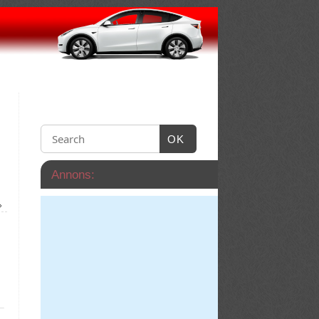
OK
Annons:
»