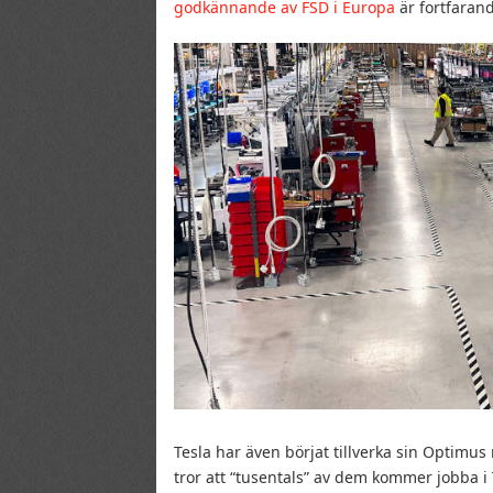
godkännande av FSD i Europa
är fortfaran
Tesla har även börjat tillverka sin Optimus
tror att “tusentals” av dem kommer jobba i 