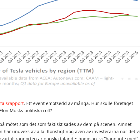
rtalsrapport
. Ett event emotsedd av många. Hur skulle företaget
lon Musks politiska roll?
på mötet som det som faktiskt sades av dem på scenen. Ämnet
n här undveks av alla. Konstigt nog även av investerarna när det v
 kvartalsrapporten är ganska talande: hoppsan, vi “hann inte med”