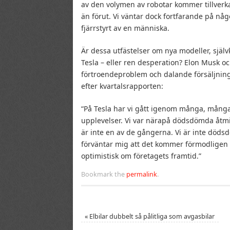
av den volymen av robotar kommer tillverk
än förut. Vi väntar dock fortfarande på n
fjärrstyrt av en människa.
Är dessa utfästelser om nya modeller, själv
Tesla – eller ren desperation? Elon Musk o
förtroendeproblem och dalande försäljnin
efter kvartalsrapporten:
“På Tesla har vi gått igenom många, många
upplevelser. Vi var närapå dödsdömda åtmi
är inte en av de gångerna. Vi är inte döds
förväntar mig att det kommer förmodligen a
optimistisk om företagets framtid.”
Bookmark the
permalink
.
«
Elbilar dubbelt så pålitliga som avgasbilar