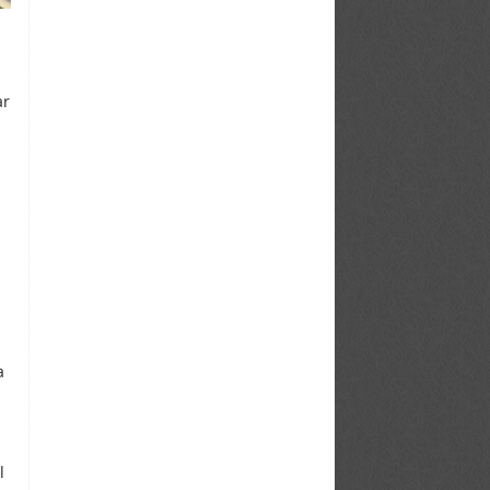
.
ar
a
l