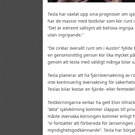
Tesla har växlat upp sina prognoser om sjä
har de massor med testbilar som kör runt i
“Det är extremt sällsynt att behöva ingrip
utan ingripande.”
“De cirklar överallt runt om i Austin” fylld
en genomsnittlig person kör lika mycket på
genom att testa med väldigt många bilar s
Tesla planerar att ha fjärrövervakning av ro
inte kontinuerlig övervakning för säkerh
Teslas bilar kostar en fjärde- eller femte
Testkörningarna verkar ha gett Elon tillräck
“äkta” självkörning kommer släppas till priv
måste övervaka körningen kommer enligt hon
“vi fortsätter att förbereda för lanseringen 
myndighetsgodkännande”. Tesla har börja