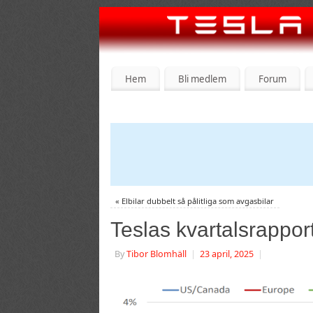
Hem
Bli medlem
Forum
«
Elbilar dubbelt så pålitliga som avgasbilar
Teslas kvartalsrappor
By
Tibor Blomhäll
|
23 april, 2025
|