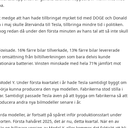
pa.
 medge att han hade tillbringat mycket tid med DOGE och Donald
maj skulle återvända till Tesla, tillbringa mindre tid i politiken.
g redan då under den första minuten av hans tal att så inte skul
edovisade. 16% färre bilar tillverkade, 13% färre bilar levererade
e omsättning från biltillverkningen som bara delvis kunde
tionära batterier. Vinsten minskade med hela 71% jämfört mot
Model Y. Under första kvartalet i år hade Tesla samtidigt byggt om
t börja kunna producera den nya modellen. Fabrikerna stod stilla i
ilar. Samtidigt passade Tesla även på att bygga om fabrikerna så att
ducera andra nya bilmodeller senare i år.
ärda modeller, är fortsatt på spåret inför produktionsstart under
porten. Första halvåret 2025, det är nu, detta kvartal. När en av
 en billigare version av Model Y, eller kommer det faktiskt att bli