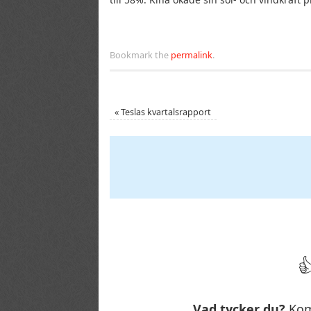
Bookmark the
permalink
.
«
Teslas kvartalsrapport
Vad tycker du?
Kom