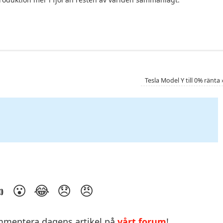
Tesla Model Y till 0% ränta
mentera dagens artikel på
vårt forum
!