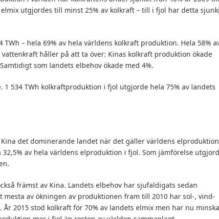
lmix utgjordes till minst 25% av kolkraft – till i fjol har detta sjunk
64 TWh – hela 69% av hela världens kolkraft produktion. Hela 58% a
 vattenkraft håller på att ta över: Kinas kolkraft produktion ökade
. Samtidigt som landets elbehov ökade med 4%.
 1 534 TWh kolkraftproduktion i fjol utgjorde hela 75% av landets
 Kina det dominerande landet när det gäller världens elproduktion
32,5% av hela världens elproduktion i fjol. Som jämförelse utgjor
en.
 också främst av Kina. Landets elbehov har sjufaldigats sedan
et mesta av ökningen av produktionen fram till 2010 har sol-, vind-
en. År 2015 stod kolkraft för 70% av landets elmix men har nu minska
 produktion mer i fjol än resten av världen sammanlagt.