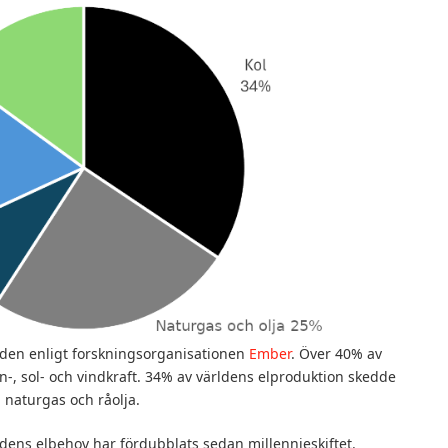
rlden enligt forskningsorganisationen
Ember
. Över 40% av
rn-, sol- och vindkraft. 34% av världens elproduktion skedde
 naturgas och råolja.
ldens elbehov har fördubblats sedan millennieskiftet.