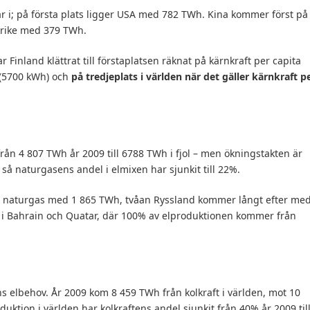
r i; på första plats ligger USA med 782 TWh. Kina kommer först på
nkrike med 379 TWh.
r Finland klättrat till förstaplatsen räknat på kärnkraft per capita
 (5700 kWh) och
på tredjeplats i världen när det gäller kärnkraft p
 från 4 807 TWh år 2009 till 6788 TWh i fjol – men ökningstakten är
å naturgasens andel i elmixen har sjunkit till 22%.
ån naturgas med 1 865 TWh, tvåan Ryssland kommer långt efter me
 i Bahrain och Quatar, där 100% av elproduktionen kommer från
 elbehov. År 2009 kom 8 459 TWh från kolkraft i världen, mot 10
uktion i världen har kolkraftens andel sjunkit från 40% år 2009 til