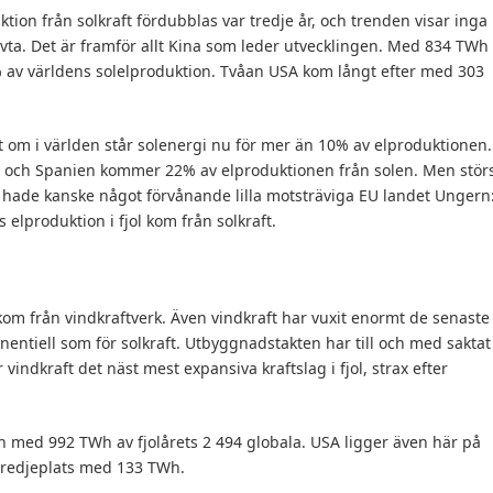
tion från solkraft fördubblas var tredje år, och trenden visar inga
vta. Det är framför allt Kina som leder utvecklingen. Med 834 TWh
% av världens solelproduktion. Tvåan USA kom långt efter med 303
t om i världen står solenergi nu för mer än 10% av elproduktionen.
d och Spanien kommer 22% av elproduktionen från solen. Men stör
n hade kanske något förvånande lilla motsträviga EU landet Ungern
elproduktion i fjol kom från solkraft.
om från vindkraftverk. Även vindkraft har vuxit enormt de senaste
nentiell som för solkraft. Utbyggnadstakten har till och med saktat
 vindkraft det näst mest expansiva kraftslag i fjol, strax efter
 med 992 TWh av fjolårets 2 494 globala. USA ligger även här på
tredjeplats med 133 TWh.