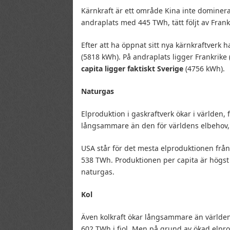
Kärnkraft är ett område Kina inte dominera
andraplats med 445 TWh, tätt följt av Fra
Efter att ha öppnat sitt nya kärnkraftverk ha
(5818 kWh). På andraplats ligger Frankrike
capita ligger faktiskt Sverige
(4756 kWh).
Naturgas
Elproduktion i gaskraftverk ökar i världen,
långsammare än den för världens elbehov, s
USA står för det mesta elproduktionen fr
538 TWh. Produktionen per capita är högst
naturgas.
Kol
Även kolkraft ökar långsammare än världens
602 TWh i fjol. Men på grund av ökad elprod