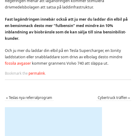
Regeringen menar att lagändringen kommer stimulera
drivmedelsbolagen att satsa på laddinfrastruktur.
Fast lagändringen innebär också att ju mer du laddar din elbil på
en bensinmack desto mer “fulbensin” med mindre än 10%
inblandning av biobränsle som de kan sälja till sina bensinbilist-
kunder.
Och ju mer du laddar din elbil på en Tesla Supercharger, en Ionity
laddstation eller snabbladdare som drivs av elbolag desto mindre
fossila avgaser
kommer grannens Volvo 740 att släppa ut.
Bookmark the
permalink
.
«
Teslas nya referralprogram
Cybertruck träffen
»