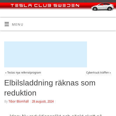
MENU
«
Teslas nya referralprogram
Cybertruck träffen
»
Elbilsladdning räknas som
reduktion
By
Tibor Blomhäll
|
28 augusti, 2024
|