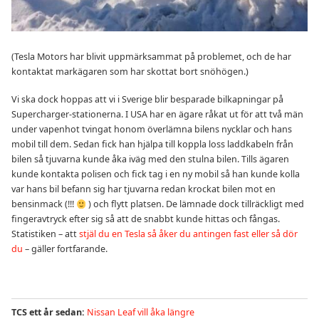
(Tesla Motors har blivit uppmärksammat på problemet, och de har
kontaktat markägaren som har skottat bort snöhögen.)
Vi ska dock hoppas att vi i Sverige blir besparade bilkapningar på
Supercharger-stationerna. I USA har en ägare råkat ut för att två män
under vapenhot tvingat honom överlämna bilens nycklar och hans
mobil till dem. Sedan fick han hjälpa till koppla loss laddkabeln från
bilen så tjuvarna kunde åka iväg med den stulna bilen. Tills ägaren
kunde kontakta polisen och fick tag i en ny mobil så han kunde kolla
var hans bil befann sig har tjuvarna redan krockat bilen mot en
bensinmack (!!!
) och flytt platsen. De lämnade dock tillräckligt med
fingeravtryck efter sig så att de snabbt kunde hittas och fångas.
Statistiken – att
stjäl du en Tesla så åker du antingen fast eller så dör
du
– gäller fortfarande.
TCS ett år sedan:
Nissan Leaf vill åka längre