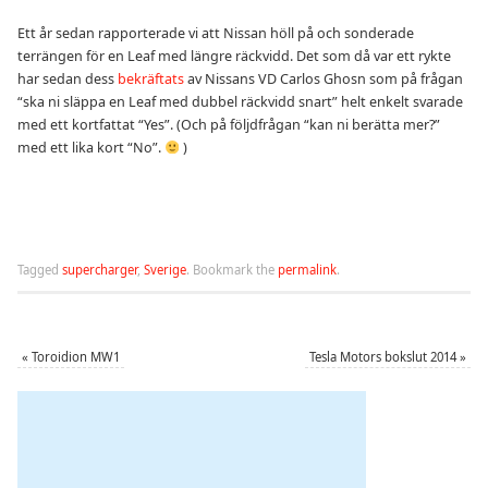
Ett år sedan rapporterade vi att Nissan höll på och sonderade
terrängen för en Leaf med längre räckvidd. Det som då var ett rykte
har sedan dess
bekräftats
av Nissans VD Carlos Ghosn som på frågan
“ska ni släppa en Leaf med dubbel räckvidd snart” helt enkelt svarade
med ett kortfattat “Yes”. (Och på följdfrågan “kan ni berätta mer?”
med ett lika kort “No”.
)
Tagged
supercharger
,
Sverige
.
Bookmark the
permalink
.
«
Toroidion MW1
Tesla Motors bokslut 2014
»