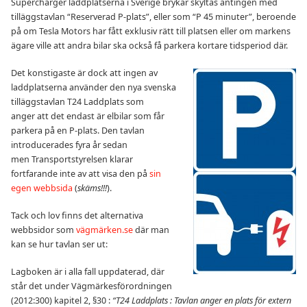
Supercharger laddplatserna i Sverige brykar skyltas antingen med
tilläggstavlan “Reserverad P-plats”, eller som “P 45 minuter”, beroende
på om Tesla Motors har fått exklusiv rätt till platsen eller om markens
ägare ville att andra bilar ska också få parkera kortare tidsperiod där.
Det konstigaste är dock att ingen av
laddplatserna använder den nya svenska
tilläggstavlan T24 Laddplats som
anger att det endast är elbilar som får
parkera på en P-plats. Den tavlan
introducerades fyra år sedan
men Transportstyrelsen klarar
fortfarande inte av att visa den på
sin
egen webbsida
(
skäms!!!
).
Tack och lov finns det alternativa
webbsidor som
vägmärken.se
där man
kan se hur tavlan ser ut:
Lagboken är i alla fall uppdaterad, där
står det under Vägmärkesförordningen
(2012:300) kapitel 2, §30 :
“T24 Laddplats : Tavlan anger en plats för extern