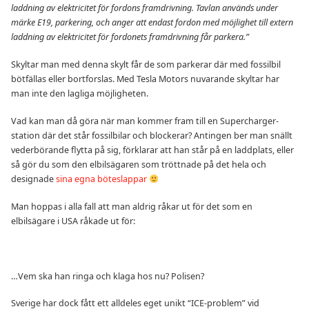
laddning av elektricitet för fordons framdrivning. Tavlan används under
märke E19, parkering, och anger att endast fordon med möjlighet till extern
laddning av elektricitet för fordonets framdrivning får parkera.”
Skyltar man med denna skylt får de som parkerar där med fossilbil
bötfällas eller bortforslas. Med Tesla Motors nuvarande skyltar har
man inte den lagliga möjligheten.
Vad kan man då göra när man kommer fram till en Supercharger-
station där det står fossilbilar och blockerar? Antingen ber man snällt
vederbörande flytta på sig, förklarar att han står på en laddplats, eller
så gör du som den elbilsägaren som tröttnade på det hela och
designade
sina egna böteslappar
Man hoppas i alla fall att man aldrig råkar ut för det som en
elbilsägare i USA råkade ut för:
…Vem ska han ringa och klaga hos nu? Polisen?
Sverige har dock fått ett alldeles eget unikt “ICE-problem” vid