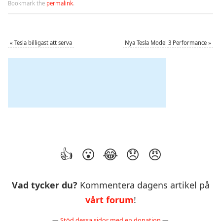
Bookmark the
permalink
.
«
Tesla billigast att serva
Nya Tesla Model 3 Performance
»
Vad tycker du?
Kommentera dagens artikel på
vårt forum
!
—
Stöd dessa sidor med en donation
—