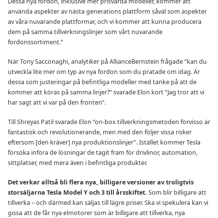
Dessa nya fordon, inklusive mer prisvärda modeller, kommer att
använda aspekter av nästa generations plattform såväl som aspekter
av våra nuvarande plattformar, och vi kommer att kunna producera
dem på samma tillverkningslinjer som vårt nuvarande
fordonssortiment.”
När Tony Sacconaghi, analytiker på AllianceBernstein frågade “kan du
utveckla lite mer om typ av nya fordon som du pratade om idag. Är
dessa som justeringar på befintliga modeller med tanke på att de
kommer att köras på samma linjer?” svarade Elon kort “Jag tror att vi
har sagt att vi var på den fronten”.
Till Shreyas Patil svarade Elon “on-box tillverkningsmetoden förvisso är
fantastisk och revolutionerande, men med den följer vissa risker
eftersom [den kräver] nya produktionslinjer”. Istället kommer Tesla
försöka införa de lösningar de tagit fram för drivlinor, automation,
sittplatser, med mera även i befintliga produkter.
Det verkar alltså bli flera nya, billigare versioner av troligtvis
storsäljarna Tesla Model Y och 3 till årsskiftet.
Som blir billigare att
tillverka – och därmed kan säljas till lägre priser. Ska vi spekulera kan vi
gissa att de får nya elmotorer som är billigare att tillverka, nya