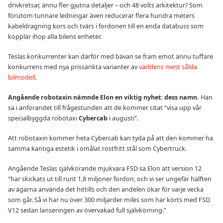
drivkretsar, ännu fler gjutna detaljer – och 48 volts arkitektur? Som
förutom tunnare ledningar även reducerar flera hundra meters
kabeldragning kors och tvärs i fordonen till en enda databuss som
kopplar ihop alla bilens enheter.
Teslas konkurrenter kan därför med bävan se fram emot ännu tuffare
konkurrens med nya prissänkta varianter av
världens mest sålda
bilmodell
.
Angående robotaxin nämnde Elon en viktig nyhet: dess namn.
Han
sa i anförandet till frågestunden att de kommer citat “visa upp vår
specialbyggda robotaxi
Cybercab
i augusti”.
Att robotaxin kommer heta Cybercab kan tyda på att den kommer ha
samma kantiga estetik i omålat rostfritt stål som Cybertruck.
Angående Teslas självkörande mjukvara FSD sa Elon att version 12
“har skickats ut till runt 1,8 miljoner fordon, och vi ser ungefär hälften
av ägarna använda det hittills och den andelen ökar för varje vecka
som går. Så vi har nu över 300 miljarder miles som har körts med FSD
V12 sedan lanseringen av övervakad full självkörning.”