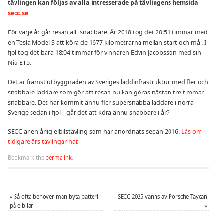
tävlingen kan följas av alla intresserade på tävlingens hemsida
secc.se
För varje år går resan allt snabbare. År 2018 tog det 20:51 timmar med
en Tesla Model S att köra de 1677 kilometrarna mellan start och mål. I
fjol tog det bara 18:04 timmar för vinnaren Edvin Jacobsson med sin
Nio ET5.
Det är främst utbyggnaden av Sveriges laddinfrastruktur, med fler och
snabbare laddare som gör att resan nu kan göras nästan tre timmar
snabbare. Det har kommit ännu fler supersnabba laddare i norra
Sverige sedan i fjol – går det att köra ännu snabbare i år?
SECC är en årlig elbilstävling som har anordnats sedan 2016.
Läs om
tidigare års tävlingar här.
Bookmark the
permalink
.
«
Så ofta behöver man byta batteri
SECC 2025 vanns av Porsche Taycan
på elbilar
»