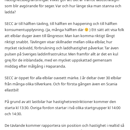
som blir avgörande för seger. Var och hur länge ska man stanna och
ladda?
SECC är till hälften tävling, till hälften en happening och till hälften
konsumentupplysning. (Ja, många hälften där
) Ett sätt att visa folk
att elbilar duger även till långresor. Man kan komma riktigt långt
riktigt snabbt. Tävlingen visar skillnader mellan olika elbilar, hur
mycket räckvidd, förbrukning och laddhastighet påverkar. Tar även
pulsen på Sveriges laddinfrastruktur. Men framför allt är det en kul
grej för de inblandade, med en mycket uppskattad gemensam
middag efter målgång i Haparanda.
SECC är öppet för alla elbilar oavsett märke. I år deltar över 30 elbilar
från många olika tillverkare. Och för första gången även en Scania
ellastbil!
På grund av att lastbilar har hastighetsrestriktioner kommer den
starta kl 13:30. Övriga fordon startar i två olika startgrupper kl 14:00
och 14:30.
De tävlande kommer rapportera sin position och hastighet i realtid så