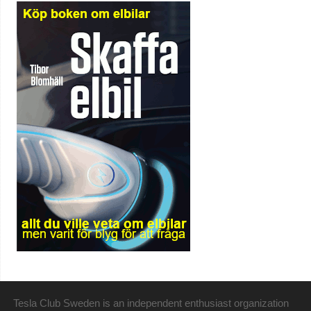
Tesla Club Sweden is an independent enthusiast organization