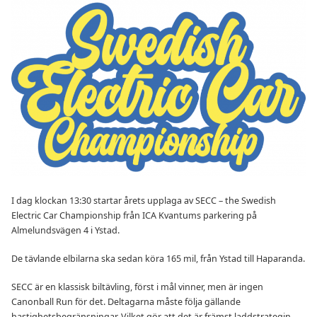
I dag klockan 13:30 startar årets upplaga av SECC – the Swedish
Electric Car Championship från ICA Kvantums parkering på
Almelundsvägen 4 i Ystad.
De tävlande elbilarna ska sedan köra 165 mil, från Ystad till Haparanda.
SECC är en klassisk biltävling, först i mål vinner, men är ingen
Canonball Run för det. Deltagarna måste följa gällande
hastighetsbegränsningar. Vilket gör att det är främst laddstrategin