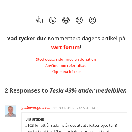
Vad tycker du?
Kommentera dagens artikel på
vårt forum
!
—
Stöd dessa sidor med en donation
—
—
Använd min referralkod
—
—
Köp mina böcker
—
2 Responses to
Tesla 43% under medelbilen
gustavmagnusson
23 OKTOBER, 2015 AT 14:05
Bra artikel!
I TCS för ett år sedan står det att ett batteribyte tar 3
min fast det tar 1,5 min och det står även att det