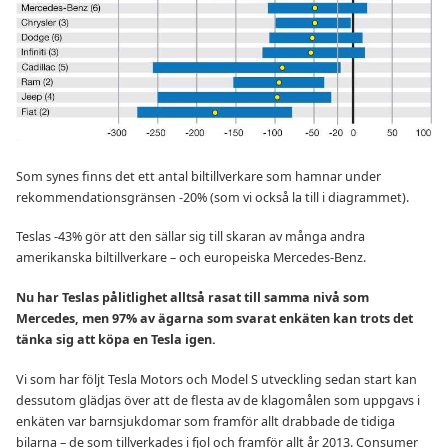
Som synes finns det ett antal biltillverkare som hamnar under
rekommendationsgränsen -20% (som vi också la till i diagrammet).
Teslas -43% gör att den sällar sig till skaran av många andra
amerikanska biltillverkare – och europeiska Mercedes-Benz.
Nu har Teslas pålitlighet alltså rasat till samma nivå som
Mercedes, men 97% av ägarna som svarat enkäten kan trots det
tänka sig att köpa en Tesla igen.
Vi som har följt Tesla Motors och Model S utveckling sedan start kan
dessutom glädjas över att de flesta av de klagomålen som uppgavs i
enkäten var barnsjukdomar som framför allt drabbade de tidiga
bilarna – de som tillverkades i fjol och framför allt år 2013. Consumer