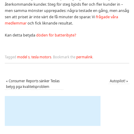
återkommande kunder. Steg för steg bjöds fler och fler kunder in –
men samma mönster upprepades: några testade en gång, men ansåg
sen att priset är inte värt de få minuter de sparar. Vi
frågade våra
medlemmar
och fick liknande resultat.
Kan detta betyda
döden för batteribyte?
Tagged
model s
,
tesla motors
.
Bookmark the
permalink
.
«
Consumer Reports sänker Teslas
Autopilot!
»
betyg pga kvalitetsproblem