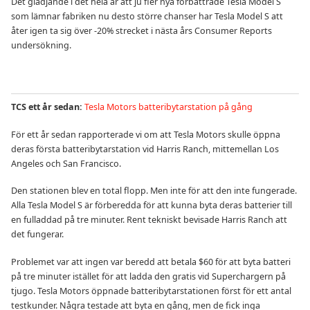
Det glädjande i det hela är att ju fler nya förbättrade Tesla Model S
som lämnar fabriken nu desto större chanser har Tesla Model S att
åter igen ta sig över -20% strecket i nästa års Consumer Reports
undersökning.
TCS ett år sedan:
Tesla Motors batteribytarstation på gång
För ett år sedan rapporterade vi om att Tesla Motors skulle öppna
deras första batteribytarstation vid Harris Ranch, mittemellan Los
Angeles och San Francisco.
Den stationen blev en total flopp. Men inte för att den inte fungerade.
Alla Tesla Model S är förberedda för att kunna byta deras batterier till
en fulladdad på tre minuter. Rent tekniskt bevisade Harris Ranch att
det fungerar.
Problemet var att ingen var beredd att betala $60 för att byta batteri
på tre minuter istället för att ladda den gratis vid Superchargern på
tjugo. Tesla Motors öppnade batteribytarstationen först för ett antal
testkunder. Några testade att byta en gång, men de fick inga