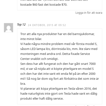
kostade $60 fast det kostade $70.
Logga in för att svara
Top 12
24 OKTOBER, 2015 AT 09:52
Tror att alla nya produkter har en del barnsjukdomar,
inte minst bilar.
Vi hade några mindre problem med vår första model S,
såsom LED lampa lös, dörrinsida lös, mm. lite slarv med
monteringen med andra ord. Detta fixade Service
Center snabbt och smidigt.
Sen dess har allt fungerat och den har gått snart 7000
mil, vi var så nöjda att vi köpte ytterligare en model S
och den har det inte varit ett enda fel på än efter 2000
mil ! Så nog lär dom sig fort att förbättra det som inte är
bra.
Vi planerar att köpa ytterligare en Tesla våren 2016, det
hade naturligtvis inte gjort om Tesla hade varit en dålig
produkt eller haft dålig service.