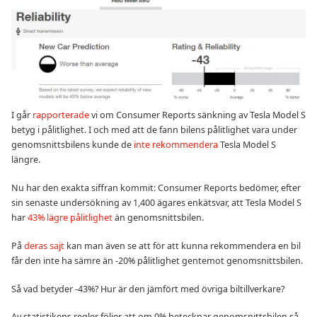
I går
rapporterade
vi om Consumer Reports sänkning av Tesla Model S
betyg i pålitlighet. I och med att de fann bilens pålitlighet vara under
genomsnittsbilens kunde de
inte rekommendera
Tesla Model S
längre.
Nu har den exakta siffran kommit: Consumer Reports bedömer, efter
sin senaste undersökning av 1,400 ägares enkätsvar, att Tesla Model S
har
43% lägre pålitlighet
än genomsnittsbilen.
På
deras sajt
kan man även se att för att kunna rekommendera en bil
får den inte ha sämre än -20% pålitlighet gentemot genomsnittsbilen.
Så vad betyder -43%? Hur är den jämfört med övriga biltillverkare?
Av statistikens regler följer att om 0% betecknar genomsnittsbilen så