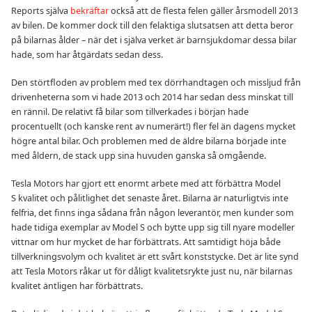
Reports själva
bekräftar
också att de flesta felen gäller årsmodell 2013
av bilen. De kommer dock till den felaktiga slutsatsen att detta beror
på bilarnas ålder – när det i själva verket är barnsjukdomar dessa bilar
hade, som har åtgärdats sedan dess.
Den störtfloden av problem med tex dörrhandtagen och missljud från
drivenheterna som vi hade 2013 och 2014 har sedan dess minskat till
en rännil. De relativt få bilar som tillverkades i början hade
procentuellt (och kanske rent av numerärt!) fler fel än dagens mycket
högre antal bilar. Och problemen med de äldre bilarna började inte
med åldern, de stack upp sina huvuden ganska så omgående.
Tesla Motors har gjort ett enormt arbete med att förbättra Model
S kvalitet och pålitlighet det senaste året. Bilarna är naturligtvis inte
felfria, det finns inga sådana från någon leverantör, men kunder som
hade tidiga exemplar av Model S och bytte upp sig till nyare modeller
vittnar om hur mycket de har förbättrats. Att samtidigt höja både
tillverkningsvolym och kvalitet är ett svårt konststycke. Det är lite synd
att Tesla Motors råkar ut för dåligt kvalitetsrykte just nu, när bilarnas
kvalitet äntligen har förbättrats.