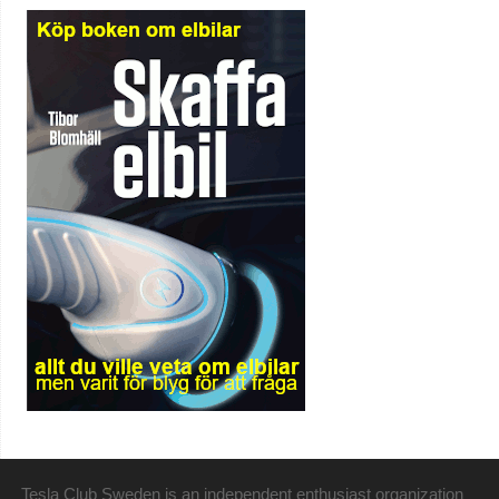
Tesla Club Sweden is an independent enthusiast organization