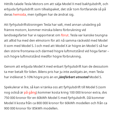
Hittills talade Tesla Motors om att sälja Model X med bakhjulsdrift, och
erbjuda fyrhjulsdrift som tillvalspaket, det står tom fortfarande så på
deras
hemsida
, men tydligen har de ändrat sig.
Att fyrhjulsdriftslösningen Tesla har valt, med annan utväxling på
främre motorn, kommer minska bilens förbrukning vid
landsvägsfarter har vi rapporterat om
förut
. Tesla var kanske tvungna
att alltid ha med den elmotorn för att nå samma räckvidd med Model
X som med Model S. I och med att Model X är högre än Model S så har
den större frontarea och därmed högre luftmotstånd vid höga farter –
och högre luftmotstånd medför högre förbrukning.
Genom att erbjuda Model X med enbart fyrhjulsdrift kan de dessutom
ta mer betalt för bilen. Bilens pris har ju inte avslöjats än, men Tesla
har indikerat 5-10% högre pris än en
jämförbart utrustad
Model S.
Spekulerar vi lite, så kan vi tänka oss att fyrhjulsdrift till Model S (som
nog också är
på gång
) kommer kosta kring 100 000 kronor extra, dvs
750 000 kronor för en 60kWh Model S med fyrhjulsdrift. Då kommer
Model X kosta från ca 800 000 kronor för 60kWh modellen och från ca
900 000 kronor för 85kWh modellen.