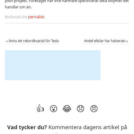
pilot-projekt. Företaget har inte närmare specificerat vilka volymer det
handlar om än.
Bookmark the
permalink
.
«
Ännu ett rekordkvartal för Tesla
Andel elbilar har halverats
»
Vad tycker du?
Kommentera dagens artikel på