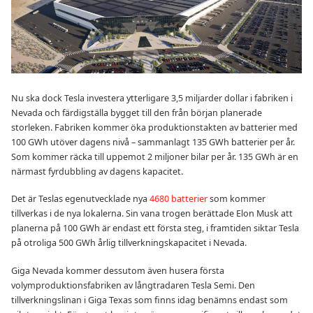
Nu ska dock Tesla investera ytterligare 3,5 miljarder dollar i fabriken i
Nevada och färdigställa bygget till den från början planerade
storleken. Fabriken kommer öka produktionstakten av batterier med
100 GWh utöver dagens nivå – sammanlagt 135 GWh batterier per år.
Som kommer räcka till uppemot 2 miljoner bilar per år. 135 GWh är en
närmast fyrdubbling av dagens kapacitet.
Det är Teslas egenutvecklade nya
4680 batterier
som kommer
tillverkas i de nya lokalerna. Sin vana trogen berättade Elon Musk att
planerna på 100 GWh är endast ett första steg, i framtiden siktar Tesla
på otroliga 500 GWh årlig tillverkningskapacitet i Nevada.
Giga Nevada kommer dessutom även husera första
volymproduktionsfabriken av långtradaren Tesla Semi. Den
tillverkningslinan i Giga Texas som finns idag benämns endast som