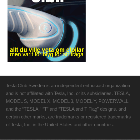
Tesla Club Sweden is an independent enthusiast organization
and is not affiliated with Tesla, Inc. or its subsidiaries. TESLA,
MODEL S, MODEL X, MODEL 3, MODEL Y, POWERWALL
and the “TESLA,” “T” and “TESLA and T Flag” designs, and
certain other marks, are trademarks or registered trademarks
of Tesla, Inc. in the United States and other countries.