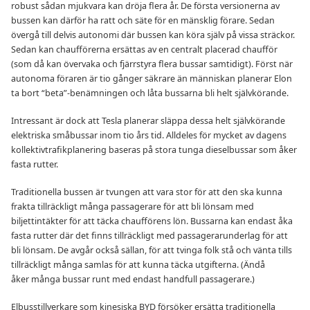
robust sådan mjukvara kan dröja flera år. De första versionerna av
bussen kan därför ha ratt och säte för en mänsklig förare. Sedan
övergå till delvis autonomi där bussen kan köra själv på vissa sträckor.
Sedan kan chaufförerna ersättas av en centralt placerad chaufför
(som då kan övervaka och fjärrstyra flera bussar samtidigt). Först när
autonoma föraren är tio gånger säkrare än människan planerar Elon
ta bort “beta”-benämningen och låta bussarna bli helt självkörande.
Intressant är dock att Tesla planerar släppa dessa helt självkörande
elektriska småbussar inom tio års tid. Alldeles för mycket av dagens
kollektivtrafikplanering baseras på stora tunga dieselbussar som åker
fasta rutter.
Traditionella bussen är tvungen att vara stor för att den ska kunna
frakta tillräckligt många passagerare för att bli lönsam med
biljettintäkter för att täcka chaufförens lön. Bussarna kan endast åka
fasta rutter där det finns tillräckligt med passagerarunderlag för att
bli lönsam. De avgår också sällan, för att tvinga folk stå och vänta tills
tillräckligt många samlas för att kunna täcka utgifterna. (Ändå
åker många bussar runt med endast handfull passagerare.)
Elbusstillverkare som kinesiska BYD försöker ersätta traditionella