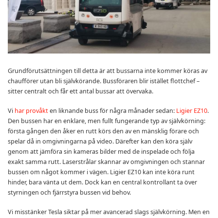
Grundförutsättningen till detta är att bussarna inte kommer köras av
chaufförer utan bli självkörande. Bussföraren blir istället flottchef –
sitter centralt och får ett antal bussar att övervaka.
Vi
har provåkt
en liknande buss för några månader sedan:
Ligier EZ10
.
Den bussen har en enklare, men fullt fungerande typ av självkörning:
första gången den åker en rutt körs den av en mänsklig förare och
spelar då in omgivningarna på video. Därefter kan den köra själv
genom att jämföra sin kameras bilder med de inspelade och följa
exakt samma rutt. Laserstrålar skannar av omgivningen och stannar
bussen om något kommer i vägen. Ligier EZ10 kan inte köra runt
hinder, bara vänta ut dem. Dock kan en central kontrollant ta över
styrningen och fjärrstyra bussen vid behov.
Vi misstänker Tesla siktar på mer avancerad slags självkörning. Men en