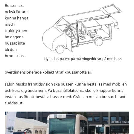
Bussen ska
också lättare
kunna hänga
med i
trafikrytmen
än dagens
bussar, inte
bli den
bromskloss
Hyundais patent på måsvingedörrar på minibuss
överdimensionerade kollektivtrafikbussar ofta är.
I Elon Musks framtidsvision ska bussen kunna beställas med mobilen
och köra dig ända hem. På busshållplatserna skulle knappar kunna
installeras för att beställa bussar med. Gränsen mellan buss och taxi
suddas ut.