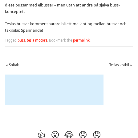
dieselbussar med elbussar – men utan att ändra på själva buss-
konceptet.
Teslas bussar kommer snarare bli ett mellanting mellan bussar och
taxibilar. Spännande!
Tagged
buss
,
tesla motors
.
Bookmark the
permalink
.
«
Soltak
Teslas lastbil
»