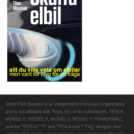
Tesla Club Sweden is an independent enthusiast organization
and is not affiliated with Tesla, Inc. or its subsidiaries. TESLA,
MODEL S, MODEL X, MODEL 3, MODEL Y, POWERWALL
and the “TESLA,” “T” and “TESLA and T Flag” designs, and
certain other marks, are trademarks or registered trademarks