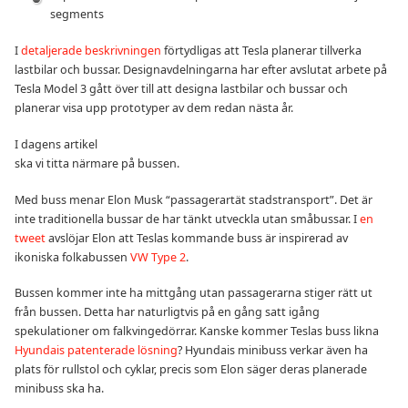
segments
I
detaljerade beskrivningen
förtydligas att Tesla planerar tillverka
lastbilar och bussar. Designavdelningarna har efter avslutat arbete på
Tesla Model 3 gått över till att designa lastbilar och bussar och
planerar visa upp prototyper av dem redan nästa år.
I dagens artikel
ska vi titta närmare på bussen.
Med buss menar Elon Musk “passagerartät stadstransport”. Det är
inte traditionella bussar de har tänkt utveckla utan småbussar. I
en
tweet
avslöjar Elon att Teslas kommande buss är inspirerad av
ikoniska folkabussen
VW Type 2
.
Bussen kommer inte ha mittgång utan passagerarna stiger rätt ut
från bussen. Detta har naturligtvis på en gång satt igång
spekulationer om falkvingedörrar. Kanske kommer Teslas buss likna
Hyundais patenterade lösning
? Hyundais minibuss verkar även ha
plats för rullstol och cyklar, precis som Elon säger deras planerade
minibuss ska ha.