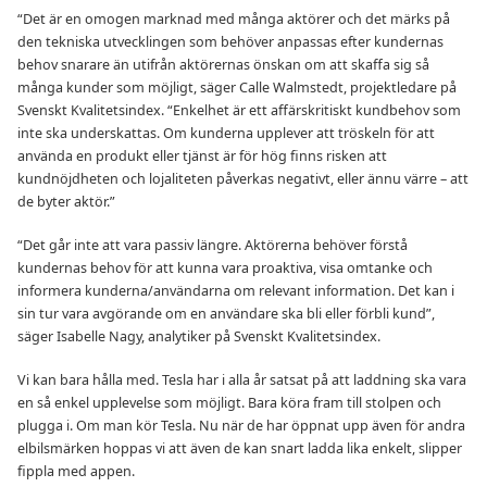
“Det är en omogen marknad med många aktörer och det märks på
den tekniska utvecklingen som behöver anpassas efter kundernas
behov snarare än utifrån aktörernas önskan om att skaffa sig så
många kunder som möjligt, säger Calle Walmstedt, projektledare på
Svenskt Kvalitetsindex. “Enkelhet är ett affärskritiskt kundbehov som
inte ska underskattas. Om kunderna upplever att tröskeln för att
använda en produkt eller tjänst är för hög finns risken att
kundnöjdheten och lojaliteten påverkas negativt, eller ännu värre – att
de byter aktör.”
“Det går inte att vara passiv längre. Aktörerna behöver förstå
kundernas behov för att kunna vara proaktiva, visa omtanke och
informera kunderna/användarna om relevant information. Det kan i
sin tur vara avgörande om en användare ska bli eller förbli kund”,
säger Isabelle Nagy, analytiker på Svenskt Kvalitetsindex.
Vi kan bara hålla med. Tesla har i alla år satsat på att laddning ska vara
en så enkel upplevelse som möjligt. Bara köra fram till stolpen och
plugga i. Om man kör Tesla. Nu när de har öppnat upp även för andra
elbilsmärken hoppas vi att även de kan snart ladda lika enkelt, slipper
fippla med appen.