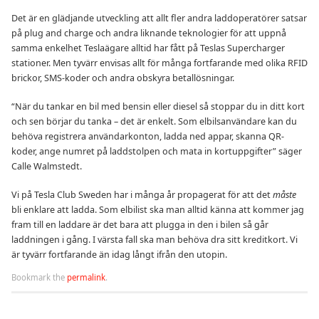
Det är en glädjande utveckling att allt fler andra laddoperatörer satsar
på plug and charge och andra liknande teknologier för att uppnå
samma enkelhet Teslaägare alltid har fått på Teslas Supercharger
stationer. Men tyvärr envisas allt för många fortfarande med olika RFID
brickor, SMS-koder och andra obskyra betallösningar.
“När du tankar en bil med bensin eller diesel så stoppar du in ditt kort
och sen börjar du tanka – det är enkelt. Som elbilsanvändare kan du
behöva registrera användarkonton, ladda ned appar, skanna QR-
koder, ange numret på laddstolpen och mata in kortuppgifter” säger
Calle Walmstedt.
Vi på Tesla Club Sweden har i många år propagerat för att det
måste
bli enklare att ladda. Som elbilist ska man alltid känna att kommer jag
fram till en laddare är det bara att plugga in den i bilen så går
laddningen i gång. I värsta fall ska man behöva dra sitt kreditkort. Vi
är tyvärr fortfarande än idag långt ifrån den utopin.
Bookmark the
permalink
.