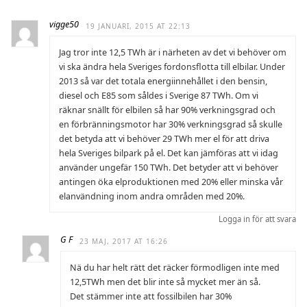
vigge50
19 JANUARI, 2015 AT 22:13
Jag tror inte 12,5 TWh är i närheten av det vi behöver om
vi ska ändra hela Sveriges fordonsflotta till elbilar. Under
2013 så var det totala energiinnehållet i den bensin,
diesel och E85 som såldes i Sverige 87 TWh. Om vi
räknar snällt för elbilen så har 90% verkningsgrad och
en förbränningsmotor har 30% verkningsgrad så skulle
det betyda att vi behöver 29 TWh mer el för att driva
hela Sveriges bilpark på el. Det kan jämföras att vi idag
använder ungefär 150 TWh. Det betyder att vi behöver
antingen öka elproduktionen med 20% eller minska vår
elanvändning inom andra områden med 20%.
Logga in för att svara
G F
23 MAJ, 2017 AT 16:26
Nä du har helt rätt det räcker förmodligen inte med
12,5TWh men det blir inte så mycket mer än så.
Det stämmer inte att fossilbilen har 30%