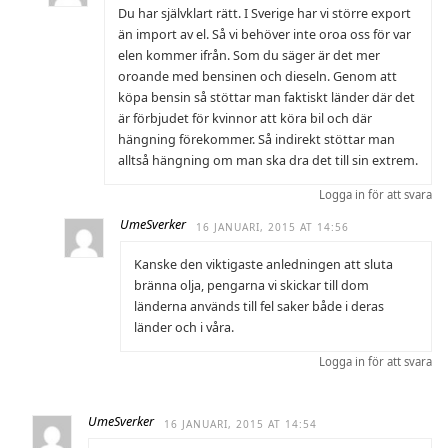
Du har självklart rätt. I Sverige har vi större export
än import av el. Så vi behöver inte oroa oss för var
elen kommer ifrån. Som du säger är det mer
oroande med bensinen och dieseln. Genom att
köpa bensin så stöttar man faktiskt länder där det
är förbjudet för kvinnor att köra bil och där
hängning förekommer. Så indirekt stöttar man
alltså hängning om man ska dra det till sin extrem.
Logga in för att svara
UmeSverker
16 JANUARI, 2015 AT 14:56
Kanske den viktigaste anledningen att sluta
bränna olja, pengarna vi skickar till dom
länderna används till fel saker både i deras
länder och i våra.
Logga in för att svara
UmeSverker
16 JANUARI, 2015 AT 14:54