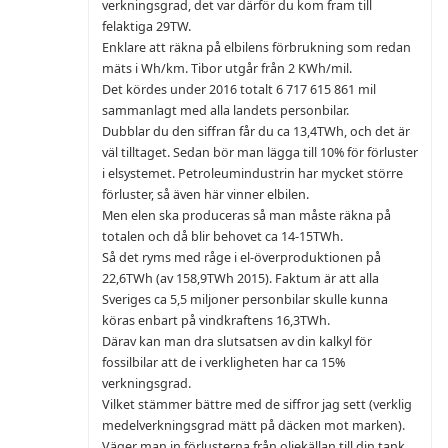
verkningsgrad, det var därför du kom fram till
felaktiga 29TW.
Enklare att räkna på elbilens förbrukning som redan
mäts i Wh/km. Tibor utgår från 2 KWh/mil.
Det kördes under 2016 totalt 6 717 615 861 mil
sammanlagt med alla landets personbilar.
Dubblar du den siffran får du ca 13,4TWh, och det är
väl tilltaget. Sedan bör man lägga till 10% för förluster
i elsystemet. Petroleumindustrin har mycket större
förluster, så även här vinner elbilen.
Men elen ska produceras så man måste räkna på
totalen och då blir behovet ca 14-15TWh.
Så det ryms med råge i el-överproduktionen på
22,6TWh (av 158,9TWh 2015). Faktum är att alla
Sveriges ca 5,5 miljoner personbilar skulle kunna
köras enbart på vindkraftens 16,3TWh.
Därav kan man dra slutsatsen av din kalkyl för
fossilbilar att de i verkligheten har ca 15%
verkningsgrad.
Vilket stämmer bättre med de siffror jag sett (verklig
medelverkningsgrad mätt på däcken mot marken).
Väger man in förlusterna från oljekällan till din tank,