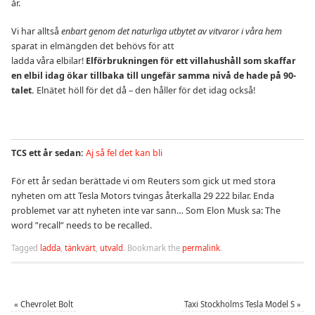
år.
Vi har alltså
enbart genom det naturliga utbytet av vitvaror i våra hem
sparat in elmängden det behövs för att
ladda våra elbilar!
Elförbrukningen för ett villahushåll som skaffar
en elbil idag ökar tillbaka till ungefär samma nivå de hade på 90-
talet.
Elnätet höll för det då – den håller för det idag också!
TCS ett år sedan:
Aj så fel det kan bli
För ett år sedan berättade vi om Reuters som gick ut med stora
nyheten om att Tesla Motors tvingas återkalla 29 222 bilar. Enda
problemet var att nyheten inte var sann… Som Elon Musk sa: The
word ”recall” needs to be recalled.
Tagged
ladda
,
tänkvärt
,
utvald
.
Bookmark the
permalink
.
«
Chevrolet Bolt
Taxi Stockholms Tesla Model S
»