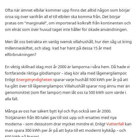
Ofta när ämnet elbilar kommer upp finns det alltid någon som börjar
oroa sig över varifrån all el till elbilen ska komma från. Det börjar
pratas om “marginalel”, om importerad kolkraft från kontinenten och
om elnät som över huvud taget inte håller för ökade användningen.
Men låt oss betrakta en vanlig svensk villahushåll, hur den såg ut kring
millennieskiftet, och idag. Vad har hänt på dessa 15 år med
elförbrukningen?
En viktig skillnad idag mot år 2000 är lamporna i våra hem. Då hade vi
fortfarande riktiga glödlampor – idag kör alla med lågenergilampor.
Enligt
Energimyndigheten
sparar varje hushåll 500 kWh per år på att
ha gått över till lågenergilampor. Villahushåll sparar nog ännu mer än
genomsnittet (iom fler lampor) men låt oss ta 500 kWh som värde i
alla fall.
Många av oss har säkert bytt kyl och frys också sen år 2000.
Trotjänaren från 80-talet gav till sist upp och ersattes med nya
moderna – som dessutom drar mycket mindre el. Enligt
Vattenfall
kan
man spara 300 kWh per år på att byta till ett modernt kylskåp – och
600 kWh på frysen!