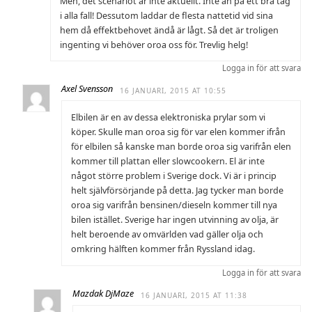
Men, det scenariot är inte aktuellt. Inte än på ett bra tag
i alla fall! Dessutom laddar de flesta nattetid vid sina
hem då effektbehovet ändå är lågt. Så det är troligen
ingenting vi behöver oroa oss för. Trevlig helg!
Logga in för att svara
Axel Svensson
16 JANUARI, 2015 AT 10:55
Elbilen är en av dessa elektroniska prylar som vi
köper. Skulle man oroa sig för var elen kommer ifrån
för elbilen så kanske man borde oroa sig varifrån elen
kommer till plattan eller slowcookern. El är inte
något större problem i Sverige dock. Vi är i princip
helt självförsörjande på detta. Jag tycker man borde
oroa sig varifrån bensinen/dieseln kommer till nya
bilen istället. Sverige har ingen utvinning av olja, är
helt beroende av omvärlden vad gäller olja och
omkring hälften kommer från Ryssland idag.
Logga in för att svara
Mazdak DjMaze
16 JANUARI, 2015 AT 11:38