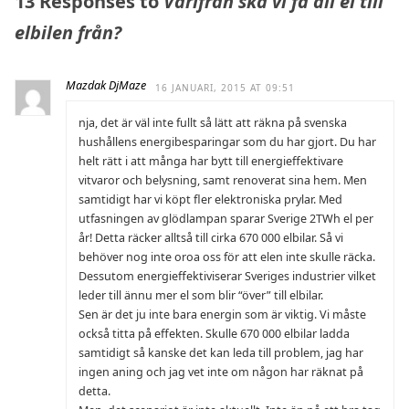
13 Responses to
Varifrån ska vi få all el till
elbilen från?
Mazdak DjMaze
16 JANUARI, 2015 AT 09:51
nja, det är väl inte fullt så lätt att räkna på svenska
hushållens energibesparingar som du har gjort. Du har
helt rätt i att många har bytt till energieffektivare
vitvaror och belysning, samt renoverat sina hem. Men
samtidigt har vi köpt fler elektroniska prylar. Med
utfasningen av glödlampan sparar Sverige 2TWh el per
år! Detta räcker alltså till cirka 670 000 elbilar. Så vi
behöver nog inte oroa oss för att elen inte skulle räcka.
Dessutom energieffektiviserar Sveriges industrier vilket
leder till ännu mer el som blir “över” till elbilar.
Sen är det ju inte bara energin som är viktig. Vi måste
också titta på effekten. Skulle 670 000 elbilar ladda
samtidigt så kanske det kan leda till problem, jag har
ingen aning och jag vet inte om någon har räknat på
detta.