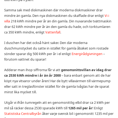
Samma sak med diskmaskinen där moderna diskmaskiner drar
mindre än gamla. Den nya diskmaskinen du skaffade drar enligt
Vi i
villa
218 kWh mindre per år än din gamla. Din nuvarande tvättmaskin
drar 62 kWh mindre per år än den gamla du hade, och torktumlaren
ca 350 kWh mindre, enligt
Vattenfall
.
I duschen har det också hänt saker. Den där moderna
duschmunstycket du satte in istället för gamla åbäket som rostade
sönder sparar dig 500 kWh per år i el enligt
Energirådgivningen
–
förutom vattnet du sparar!
Adderar man ihop siffrorna får vi att
genomsnittsvillan av idag drar
ca 2530 kWh mindre i år än år 2000
– bara enbart genom att de har
köpt nya vitvaror under åren! Har de bytt villavärmen till värmepump
eller satt in treglasfönster istället för de gamla tvåglas har de sparat
minst lika mycket till.
Utgår vi ifrån tumregeln att en genomsnittlig elbil drar ca 2 kWh per
mil så räcker dessa 2530 sparade kWh till
1265 mil per år
! Enligt
Statistiska Centralbyrån
åker varje svensk bil i genomsnitt 1235 mil per