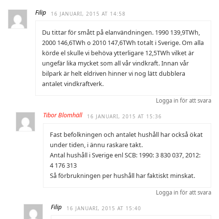
Filip
16 JANUARI, 2015 AT 14:58
Du tittar för smått på elanvändningen. 1990 139,9TWh,
2000 146,6TWh o 2010 147,6TWh totalt i Sverige. Om alla
körde el skulle vi behöva ytterligare 12,5TWh vilket är
ungefär lika mycket som all vår vindkraft. Innan vår
bilpark är helt eldriven hinner vi nog lätt dubblera
antalet vindkraftverk.
Logga in för att svara
Tibor Blomhäll
16 JANUARI, 2015 AT 15:36
Fast befolkningen och antalet hushåll har också ökat
under tiden, i ännu raskare takt.
Antal hushåll i Sverige enl SCB: 1990: 3 830 037, 2012:
4 176 313
Så förbrukningen per hushåll har faktiskt minskat.
Logga in för att svara
Filip
16 JANUARI, 2015 AT 15:40