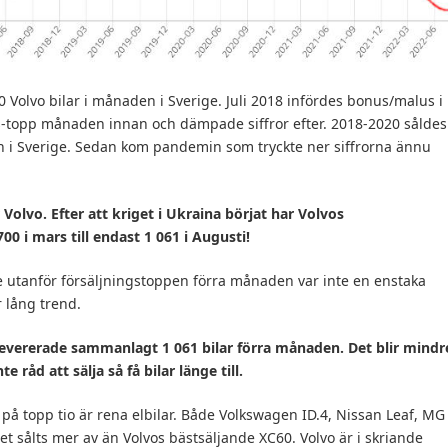
 Volvo bilar i månaden i Sverige. Juli 2018 infördes bonus/malus i
gs-topp månaden innan och dämpade siffror efter. 2018-2020 såldes
en i Sverige. Sedan kom pandemin som tryckte ner siffrorna ännu
 Volvo. Efter att kriget i Ukraina börjat har Volvos
700 i mars till endast 1 061 i Augusti!
e utanför försäljningstoppen förra månaden var inte en enstaka
 lång trend.
e levererade sammanlagt 1 061 bilar förra månaden. Det blir mindr
e råd att sälja så få bilar länge till.
a på topp tio är rena elbilar. Både Volkswagen ID.4, Nissan Leaf, MG
et sålts mer av än Volvos bästsäljande XC60. Volvo är i skriande