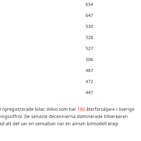
654
647
530
528
527
506
487
472
447
9 nyregistrerade bilar. Volvo som har
180
återförsäljare i Sverige
ingssiffror. De senaste decennierna dominerade tillverkaren
rad att det var en sensation när en annan bilmodell knep