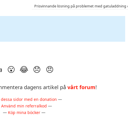
Prisvinnande lösning på problemet med gatuladdning
mentera dagens artikel på
vårt forum
!
 dessa sidor med en donation
—
—
Använd min referralkod
—
—
Köp mina böcker
—