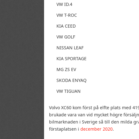
VW ID.4
VW T-ROC
KIA CEED
VW GOLF
NISSAN LEAF
KIA SPORTAGE
MG ZS EV
SKODA ENYAQ
VW TIGUAN
Volvo XC60 kom först på elfte plats med 41
brukade vara van vid mycket högre försäljn
bilmarknaden i Sverige så till den milda g
förstaplatsen i
december 2020
.