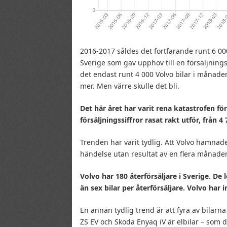
2016-2017 såldes det fortfarande runt 6 000
Sverige som gav upphov till en försäljnin
det endast runt 4 000 Volvo bilar i månad
mer. Men värre skulle det bli.
Det här året har varit rena katastrofen för
försäljningssiffror rasat rakt utför, från 4 
Trenden har varit tydlig. Att Volvo hamnad
händelse utan resultat av en flera månader
Volvo har 180 återförsäljare i Sverige. D
än sex bilar per återförsäljare. Volvo har int
En annan tydlig trend är att fyra av bilarn
ZS EV och Skoda Enyaq iV är elbilar – som d