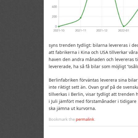
syns trenden tydligt: bilarna levereras i d
att fabrikerna i Kina och USA tillverkar vår
haven den andra månaden och levereras til
levererade, ha så få bilar som möjligt “osål
Berlinfabriken förväntas leverera sina bila
inte riktigt sett än. Ovan graf på de svens
tillverkas i Berlin, visar tydligt att trende
i Juli jämfört med förstamånader i tidigare
ska jämna ut kurvorna.
Bookmark the
permalink
.