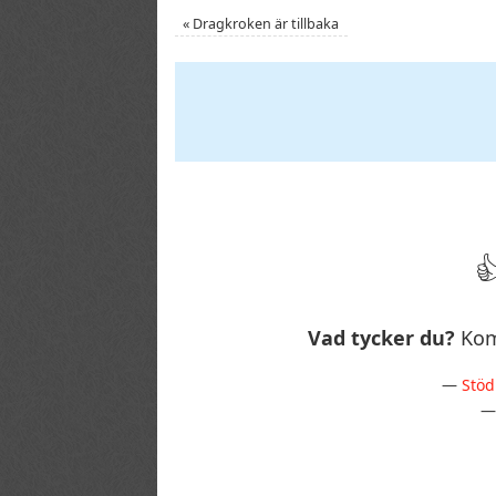
«
Dragkroken är tillbaka
Vad tycker du?
Kom
—
Stöd