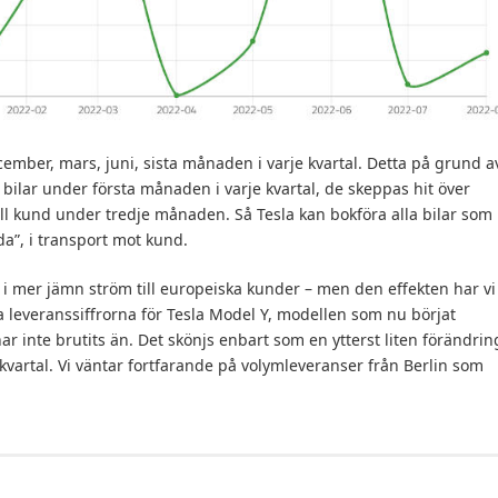
ecember, mars, juni, sista månaden i varje kvartal. Detta på grund a
a bilar under första månaden i varje kvartal, de skeppas hit över
l kund under tredje månaden. Så Tesla kan bokföra alla bilar som
da”, i transport mot kund.
r i mer jämn ström till europeiska kunder – men den effekten har vi
ka leveranssiffrorna för Tesla Model Y, modellen som nu börjat
n har inte brutits än. Det skönjs enbart som en ytterst liten förändrin
 kvartal. Vi väntar fortfarande på volymleveranser från Berlin som