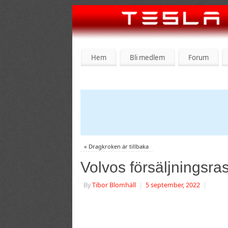
Hem
Bli medlem
Forum
«
Dragkroken är tillbaka
Volvos försäljningsra
By
Tibor Blomhäll
|
5 september, 2022
|