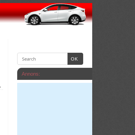
OK
Annons:
»