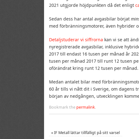
2021 utgjorde höjdpunkten då det enligt
c
Sedan dess har antal avgasbilar börjat
min
med förbränningsmotorer, även hybrider oc
Detaljstuderar vi siffrorna
kan vi se att än
nyregistrerade avgasbilar, inklusive hybri
2017 till endast 16 tusen per månad år 202
tusen per månad 2017 till runt 12 tusen pe
oförändrat kring runt 12 tusen per månad.
Medan antalet bilar med förbränningsmotor
60 år tills vi nått dit i Sverige, om dagens t
början av nedgången, utvecklingen kommer 
Bookmark the
permalink
.
«
IF Metall lättar tillfälligt på sitt varsel