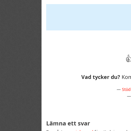
Vad tycker du?
Kom
—
Stöd
Lämna ett svar