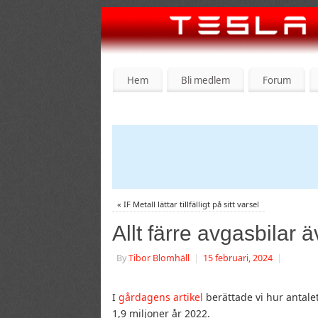
Hem
Bli medlem
Forum
«
IF Metall lättar tillfälligt på sitt varsel
Allt färre avgasbilar 
By
Tibor Blomhäll
|
15 februari, 2024
|
I
gårdagens artikel
berättade vi hur antalet
1,9 miljoner år 2022.