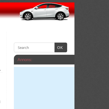
OK
Annons:
»
l