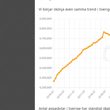
Vi börjar skönja även samma trend i Sverige,
Antal avgasbilar i Sverige har ständigt ök