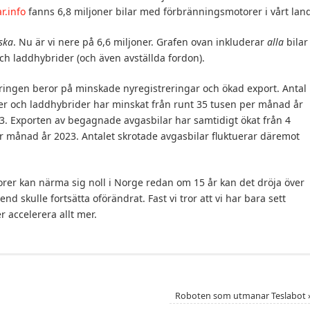
ar.info
fanns 6,8 miljoner bilar med förbränningsmotorer i vårt lan
ska
. Nu är vi nere på 6,6 miljoner. Grafen ovan inkluderar
alla
bilar
h laddhybrider (och även avställda fordon).
dringen beror på minskade nyregistreringar och ökad export. Antal
der och laddhybrider har minskat från runt 35 tusen per månad år
3. Exporten av begagnade avgasbilar har samtidigt ökat från 4
r månad år 2023. Antalet skrotade avgasbilar fluktuerar däremot
er kan närma sig noll i Norge redan om 15 år kan det dröja över
rend skulle fortsätta oförändrat. Fast vi tror att vi har bara sett
accelerera allt mer.
Roboten som utmanar Teslabot