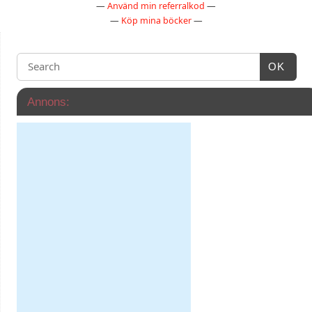
—
Använd min referralkod
—
—
Köp mina böcker
—
OK
Annons: