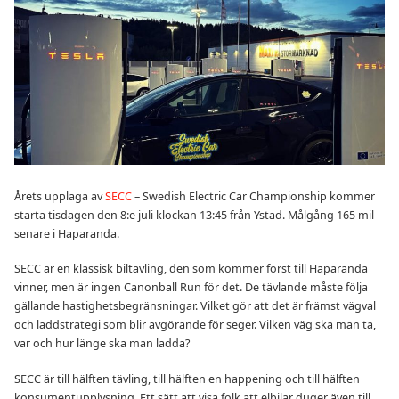
Årets upplaga av
SECC
– Swedish Electric Car Championship kommer
starta tisdagen den 8:e juli klockan 13:45 från Ystad. Målgång 165 mil
senare i Haparanda.
SECC är en klassisk biltävling, den som kommer först till Haparanda
vinner, men är ingen Canonball Run för det. De tävlande måste följa
gällande hastighetsbegränsningar. Vilket gör att det är främst vägval
och laddstrategi som blir avgörande för seger. Vilken väg ska man ta,
var och hur länge ska man ladda?
SECC är till hälften tävling, till hälften en happening och till hälften
konsumentupplysning. Ett sätt att visa folk att elbilar duger även till