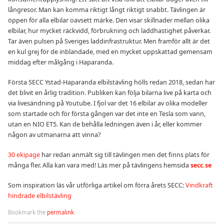
långresor. Man kan komma riktigt långt riktigt snabbt. Tävlingen är
öppen för alla elbilar oavsett märke. Den visar skillnader mellan olika
elbilar, hur mycket räckvidd, förbrukning och laddhastighet påverkar.
Tar även pulsen på Sveriges laddinfrastruktur. Men framför allt är det
en kul grej för de inblandade, med en mycket uppskattad gemensam
middag efter målgång i Haparanda.
Första SECC Ystad-Haparanda elbilstävling hölls redan 2018, sedan har
det blivit en årlig tradition. Publiken kan följa bilarna live på karta och
via livesändning på Youtube. I fjol var det 16 elbilar av olika modeller
som startade och för första gången var det inte en Tesla som vann,
utan en NIO ET5. Kan de behålla ledningen även i år, eller kommer
någon av utmanarna att vinna?
30 ekipage
har redan anmält sig till tävlingen men det finns plats för
många fler. Alla kan vara med! Läs mer på tävlingens hemsida
secc.se
Som inspiration läs vår utförliga artikel om förra årets SECC:
Vindkraft
hindrade elbilstävling
Bookmark the
permalink
.