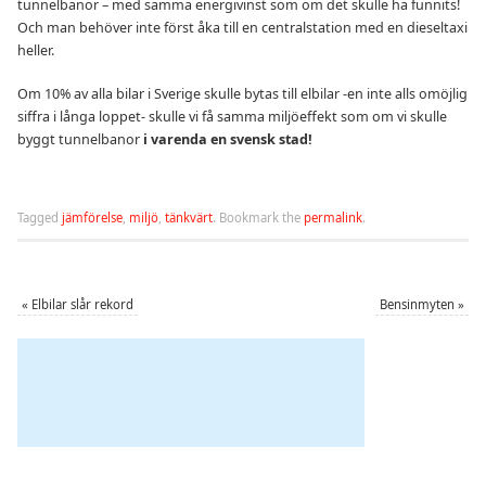
tunnelbanor – med samma energivinst som om det skulle ha funnits!
Och man behöver inte först åka till en centralstation med en dieseltaxi
heller.
Om 10% av alla bilar i Sverige skulle bytas till elbilar -en inte alls omöjlig
siffra i långa loppet- skulle vi få samma miljöeffekt som om vi skulle
byggt tunnelbanor
i varenda en svensk stad!
Tagged
jämförelse
,
miljö
,
tänkvärt
.
Bookmark the
permalink
.
«
Elbilar slår rekord
Bensinmyten
»