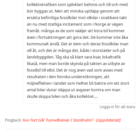
kollektivtrafiken som självklart behövs och till och med
bör byggas ut. Men att minska uptläpp genom att
ersätta befintliga fossilbilar mot elbilar i snabbare takt
än nu med statliga incitament som i Norge är vägen
framåt. många av de som vääljer att köra bil kommer
även i fortsättningen att göra det. De kommer inte åka
kommunalt ändå. Det är dem och deras fossilbilar man
vill åt, och det är många det, både i storstäder och på
landsbyggden. Tåg ska så klart vara kvar, lokaltrafik
likaså, men man borde skynda på takten av utbyte av
fossilbil till elbil. Det är nog även vad som avses med
resultaten i den Norska undersökningen, att
miljöeffekten i landet som helhet bli bättre om ett stort
antal bilar slutar släppa ut avgaser kontra om man
skulle skippa bilen och åka kollektivt….
Logga in för att svara
Hur Fort Går Tunnelbanan I Stockholm? - [Uppdaterad]
Pingback: