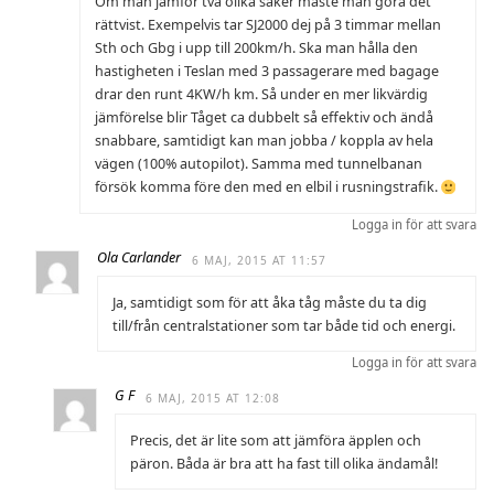
Om man jämför två olika saker måste man göra det
rättvist. Exempelvis tar SJ2000 dej på 3 timmar mellan
Sth och Gbg i upp till 200km/h. Ska man hålla den
hastigheten i Teslan med 3 passagerare med bagage
drar den runt 4KW/h km. Så under en mer likvärdig
jämförelse blir Tåget ca dubbelt så effektiv och ändå
snabbare, samtidigt kan man jobba / koppla av hela
vägen (100% autopilot). Samma med tunnelbanan
försök komma före den med en elbil i rusningstrafik.
Logga in för att svara
Ola Carlander
6 MAJ, 2015 AT 11:57
Ja, samtidigt som för att åka tåg måste du ta dig
till/från centralstationer som tar både tid och energi.
Logga in för att svara
G F
6 MAJ, 2015 AT 12:08
Precis, det är lite som att jämföra äpplen och
päron. Båda är bra att ha fast till olika ändamål!