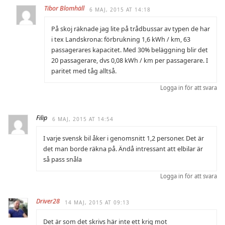
Tibor Blomhäll
6 MAJ, 2015 AT 14:18
På skoj räknade jag lite på trådbussar av typen de har
i tex Landskrona: förbrukning 1,6 kWh / km, 63
passagerares kapacitet. Med 30% beläggning blir det
20 passagerare, dvs 0,08 kWh / km per passagerare. I
paritet med tåg alltså.
Logga in för att svara
Filip
6 MAJ, 2015 AT 14:54
I varje svensk bil åker i genomsnitt 1,2 personer. Det är
det man borde räkna på. Ändå intressant att elbilar är
så pass snåla
Logga in för att svara
Driver28
14 MAJ, 2015 AT 09:13
Det är som det skrivs här inte ett krig mot