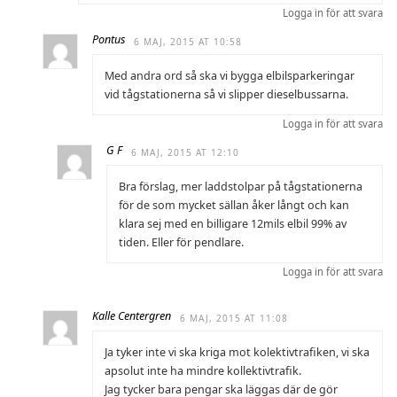
Logga in för att svara
Pontus
6 MAJ, 2015 AT 10:58
Med andra ord så ska vi bygga elbilsparkeringar
vid tågstationerna så vi slipper dieselbussarna.
Logga in för att svara
G F
6 MAJ, 2015 AT 12:10
Bra förslag, mer laddstolpar på tågstationerna
för de som mycket sällan åker långt och kan
klara sej med en billigare 12mils elbil 99% av
tiden. Eller för pendlare.
Logga in för att svara
Kalle Centergren
6 MAJ, 2015 AT 11:08
Ja tyker inte vi ska kriga mot kolektivtrafiken, vi ska
apsolut inte ha mindre kollektivtrafik.
Jag tycker bara pengar ska läggas där de gör