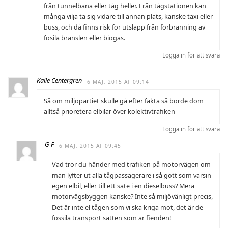
från tunnelbana eller tåg heller. Från tågstationen kan
många vilja ta sig vidare till annan plats, kanske taxi eller
buss, och då finns risk för utsläpp från förbränning av
fosila bränslen eller biogas.
Logga in för att svara
Kalle Centergren
6 MAJ, 2015 AT 09:14
Så om miljöpartiet skulle gå efter fakta så borde dom
alltså prioretera elbilar över kolektivtrafiken
Logga in för att svara
G F
6 MAJ, 2015 AT 09:45
Vad tror du händer med trafiken på motorvägen om
man lyfter ut alla tågpassagerare i så gott som varsin
egen elbil, eller till ett säte i en dieselbuss? Mera
motorvägsbyggen kanske? Inte så miljövänligt precis,
Det är inte el tågen som vi ska kriga mot, det är de
fossila transport sätten som är fienden!