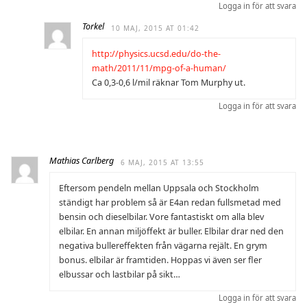
Logga in för att svara
Torkel
10 MAJ, 2015 AT 01:42
http://physics.ucsd.edu/do-the-
math/2011/11/mpg-of-a-human/
Ca 0,3-0,6 l/mil räknar Tom Murphy ut.
Logga in för att svara
Mathias Carlberg
6 MAJ, 2015 AT 13:55
Eftersom pendeln mellan Uppsala och Stockholm
ständigt har problem så är E4an redan fullsmetad med
bensin och dieselbilar. Vore fantastiskt om alla blev
elbilar. En annan miljöffekt är buller. Elbilar drar ned den
negativa bullereffekten från vägarna rejält. En grym
bonus. elbilar är framtiden. Hoppas vi även ser fler
elbussar och lastbilar på sikt…
Logga in för att svara