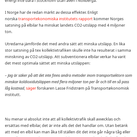
energi inte bara i Stockholm utan även i Nollberga.
I Norge har de redan märkt av dessa effekter. Enligt
norska
transportekonomiska institutets rapport
kommer Norges
satsning på elbilar ha minskat landets CO2-utsläpp med 4 miljoner
ton.
Utredarna jämförde det med andra sätt att minska utsläpp. En lika
stor satsning på tex kollektivtrafiken skulle inte ha resulterat i samma
minskning av CO2-utsläpp. Att subventionera elbilar verkar ha varit
det mest optimala sättet att minska utsläppen:
– Jag är säker på att det inte finns andra metoder inom transportsektorn som
minskar koldioxidutsläppen med flera miljoner ton per år och till en så pass
låg kostnad
,
säger
forskaren Lasse Fridstrøm på Transportøkonomisk
institutt.
Nu menar vi absolut inte att all kollektivtrafik skall avvecklas och
ersättas med elbilar, det är inte alls det det handlar om. Utan betänk
att med en elbil kan man åka till ställen dit det inte går några tåg eller