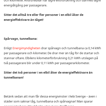
och kilometer. Andra elbilar har lägre elförbrukning och därmed lägre
energiåtgång per passagerare.
Sitter det alltså tre eller fler personer i en elbil åker de
energieffektivare än tåget!
Spårvagn, tunnelbana:
Enligt
Energimyndigheten
drar spårvagn och tunnelbana ca 0,14 kWh
per passagerare och kilometer. De drar mer än tåg för de startar och
stannar oftare. Elbilens kilometerförbrukning 0,21 kWh utslagen på
två passagerare blir under 0,11 kWh per passagerarkilometer.
Sitter det två personer i en elbil åker de energieffektivare än
tunnelbanan!
Betänk sedan att man får dessa energivinster i
hela
Sverige – även i
städer som saknar tåg, tunnelbana och spårvagnar! Man sparar