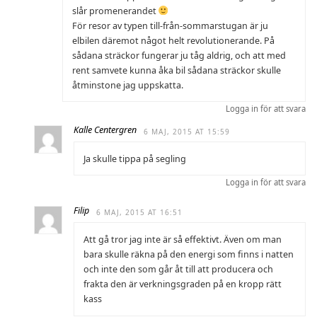
slår promenerandet
För resor av typen till-från-sommarstugan är ju
elbilen däremot något helt revolutionerande. På
sådana sträckor fungerar ju tåg aldrig, och att med
rent samvete kunna åka bil sådana sträckor skulle
åtminstone jag uppskatta.
Logga in för att svara
Kalle Centergren
6 MAJ, 2015 AT 15:59
Ja skulle tippa på segling
Logga in för att svara
Filip
6 MAJ, 2015 AT 16:51
Att gå tror jag inte är så effektivt. Även om man
bara skulle räkna på den energi som finns i natten
och inte den som går åt till att producera och
frakta den är verkningsgraden på en kropp rätt
kass