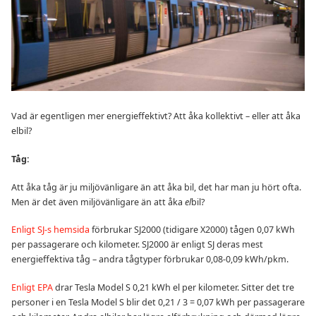
Vad är egentligen mer energieffektivt? Att åka kollektivt – eller att åka
elbil?
Tåg:
Att åka tåg är ju miljövänligare än att åka bil, det har man ju hört ofta.
Men är det även miljövänligare än att åka
el
bil?
Enligt SJ-s hemsida
förbrukar SJ2000 (tidigare X2000) tågen 0,07 kWh
per passagerare och kilometer. SJ2000 är enligt SJ deras mest
energieffektiva tåg – andra tågtyper förbrukar 0,08-0,09 kWh/pkm.
Enligt EPA
drar Tesla Model S 0,21 kWh el per kilometer. Sitter det tre
personer i en Tesla Model S blir det 0,21 / 3 = 0,07 kWh per passagerare