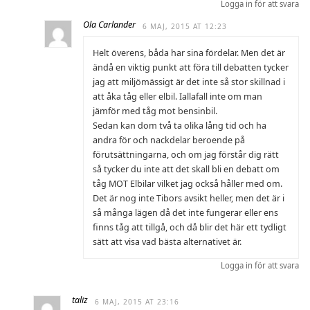
Logga in för att svara
Ola Carlander
6 MAJ, 2015 AT 12:23
Helt överens, båda har sina fördelar. Men det är
ändå en viktig punkt att föra till debatten tycker
jag att miljömässigt är det inte så stor skillnad i
att åka tåg eller elbil. Iallafall inte om man
jämför med tåg mot bensinbil.
Sedan kan dom två ta olika lång tid och ha
andra för och nackdelar beroende på
förutsättningarna, och om jag förstår dig rätt
så tycker du inte att det skall bli en debatt om
tåg MOT Elbilar vilket jag också håller med om.
Det är nog inte Tibors avsikt heller, men det är i
så många lägen då det inte fungerar eller ens
finns tåg att tillgå, och då blir det här ett tydligt
sätt att visa vad bästa alternativet är.
Logga in för att svara
taliz
6 MAJ, 2015 AT 23:16