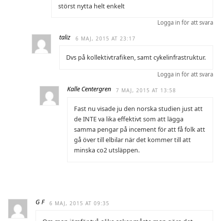
störst nytta helt enkelt
Logga in för att svara
taliz
6 MAJ, 2015 AT 23:17
Dvs på kollektivtrafiken, samt cykelinfrastruktur.
Logga in för att svara
Kalle Centergren
7 MAJ, 2015 AT 13:58
Fast nu visade ju den norska studien just att
de INTE va lika effektivt som att lägga
samma pengar på incement för att få folk att
gå över till elbilar när det kommer till att
minska co2 utsläppen.
G F
6 MAJ, 2015 AT 09:35