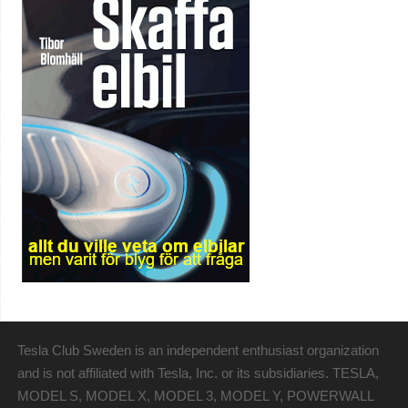
Tesla Club Sweden is an independent enthusiast organization
and is not affiliated with Tesla, Inc. or its subsidiaries. TESLA,
MODEL S, MODEL X, MODEL 3, MODEL Y, POWERWALL